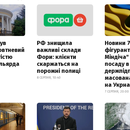
ув
РФ знищила
Новини 7
овтневий
важливі склади
фігурант
істю
Фори: клієнти
Міндіча"
ільярда
скаржаться на
посаду в
порожні полиці
держпідп
масован
8 СЕРПНЯ, 10:40
на Укрн
7 СЕРПНЯ, 20:00