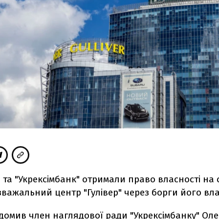
 та "Укрексімбанк" отримали право власності на
зважальний центр "Гулівер" через борги його вл
ідомив
член наглядової ради "Укрексімбанку" Ол