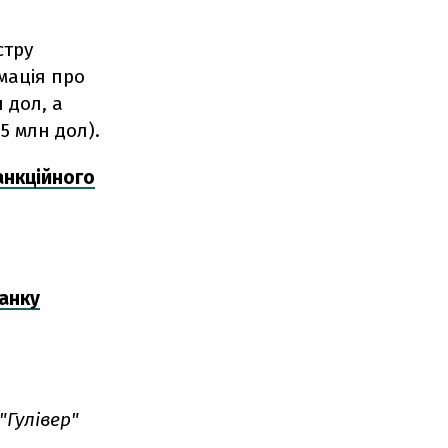
стру
мація про
 дол, а
5 млн дол).
анкційного
банку
"Гулівер"