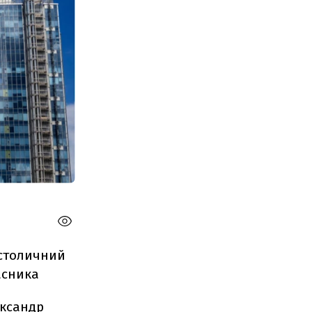
 столичний
асника
ександр