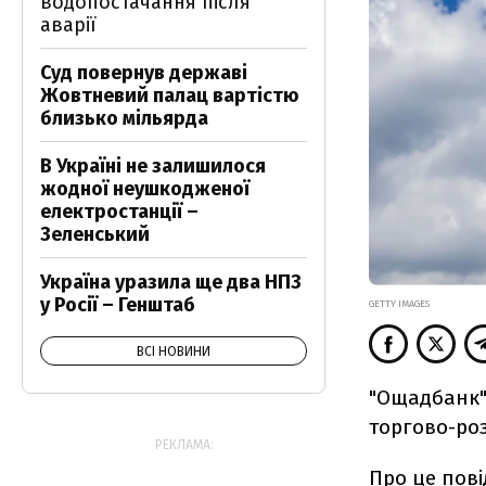
водопостачання після
аварії
Суд повернув державі
Жовтневий палац вартістю
близько мільярда
В Україні не залишилося
жодної неушкодженої
електростанції –
Зеленський
Україна уразила ще два НПЗ
у Росії – Генштаб
GETTY IMAGES
ВСІ НОВИНИ
"Ощадбанк"
торгово-ро
РЕКЛАМА:
Про це
пов