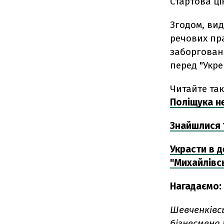
Стартова ці
Згодом, ви
речових пр
заборговані
перед "Укре
Читайте та
Поліщука н
Знайшлися 
Украсти в д
"Михайлівс
Нагадаємо:
Шевченківс
бізнесмена 