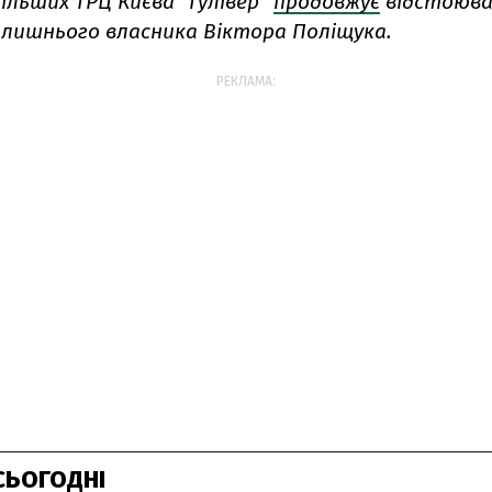
ільших ТРЦ Києва "Гулівер"
продовжує
відстоюв
олишнього власника Віктора Поліщука.
РЕКЛАМА:
СЬОГОДНІ