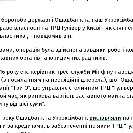
в боротьби державні Ощадбанк та наш Укрексімб
аво власності на ТРЦ Гулівер у Києві - як стягне
власника", - повідомив він.
вами, операція була здійснена завдяки роботі к
жавних органів та юридичних радників.
016 року екс-керівник прес-служби Мінфіну навод
 (з посиланням на неофіційні джерела), що "Ощ
нії "Три О", що управляє столичним ТРЦ "Гулівер
той час, як ринкова вартість заставного майна с
у від цієї суми".
8 року Ощадбанк та Укрексімбанк
виставляли
на 
и за кредитами, в забезпеченні по яким ТРЦ "Гул