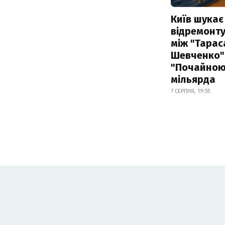
Київ шукає 
відремонту
між "Тарас
Шевченко" 
"Почайною"
мільярда
7 СЕРПНЯ, 19:55