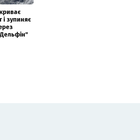
акриває
 і зупиняє
ерез
"Дельфін"