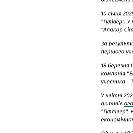
10 січня 202
"Гулівер". 
"Алакор Сіт
За результ
першого уча
18 березня 
компанія "Е
учасника - 
У квітні 2
активів
ог
"Гуллівер".
економічною