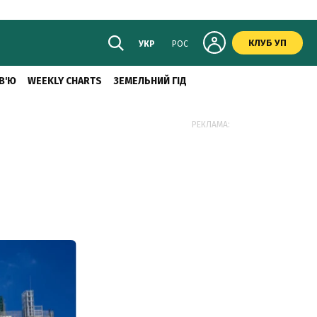
КЛУБ УП
УКР
РОС
В'Ю
WEEKLY CHARTS
ЗЕМЕЛЬНИЙ ГІД
РЕКЛАМА: