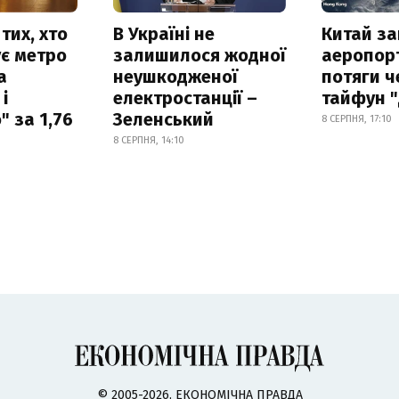
тих, хто
В Україні не
Китай з
є метро
залишилося жодної
аеропорт
а
неушкодженої
потяги ч
і
електростанції –
тайфун 
 за 1,76
Зеленський
8 СЕРПНЯ, 17:10
8 СЕРПНЯ, 14:10
© 2005-2026, ЕКОНОМІЧНА ПРАВДА