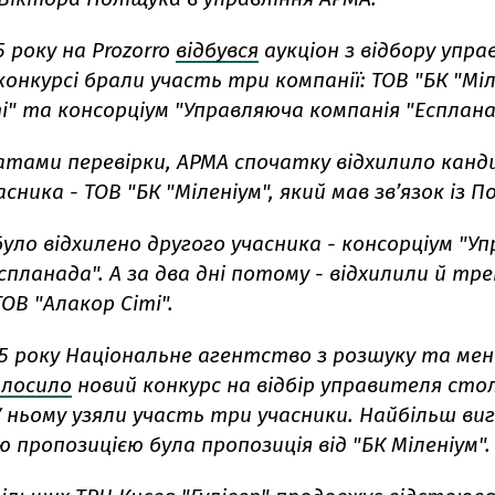
5 року на Prozorro
відбувся
аукціон з відбору упр
У конкурсі брали участь три компанії: ТОВ "БК "Міл
і" та консорціум "Управляюча компанія "Есплана
атами перевірки, АРМА спочатку відхилило кан
сника - ТОВ "БК "Міленіум", який мав зв’язок із П
було відхилено другого учасника - консорціум "У
спланада". А за два дні потому - відхилили й тр
ТОВ "Алакор Сіті".
025 року Національне агентство з розшуку та м
олосило
новий конкурс на відбір управителя сто
У ньому узяли участь три учасники. Найбільш ви
 пропозицією була пропозиція від
"БК Міленіум".