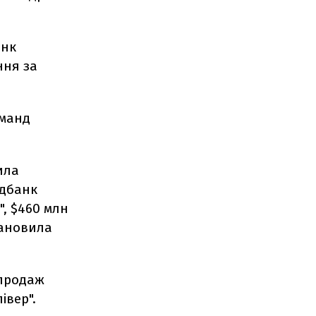
анк
ння за
оманд
ила
адбанк
", $460 млн
тановила
продаж
івер".