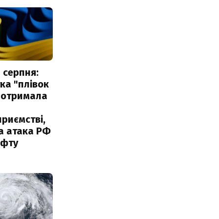
 серпня:
ка "плівок
 отримала
риємстві,
а атака РФ
афту