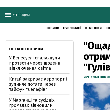
УСІ РОЗДІЛИ
НОВИНИ
ПУБЛІКАЦІЇ
КОЛОНКИ
ІН
"Ощад
ОСТАННІ НОВИНИ
отрим
У Венесуелі спалахнули
протести через щоденні
"Гулі
відключення світла
ЯРОСЛАВ ВІНО
Китай закриває аеропорт і
зупиняє потяги через
тайфун "Дельфін"
У Марганці та сусідніх
громадах відновили