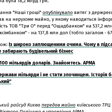
на була 18,2 млрд грн.
дання "Наші гроші"
опублікувало
витяг з держреє
ав на нерухоме майно, у якому наводиться інфор
сть ТОВ "Три О" перед "Ощадбанком" на 537,2 млн
ксімбанком" - на 137,8 млн дол (тобто загалом - 67
кож:
Із широко заплющеними очима. Чому в підс
е забирають будівельний бізнес
100 мільярдів доларів. Знайомтесь. АРМА
ержави мільярди і не стати злочинцем. Історія 
ький"
ький райсуд Києва
передав майно
київського ТРЦ 
Віктора Поліщука в управління АРМА.