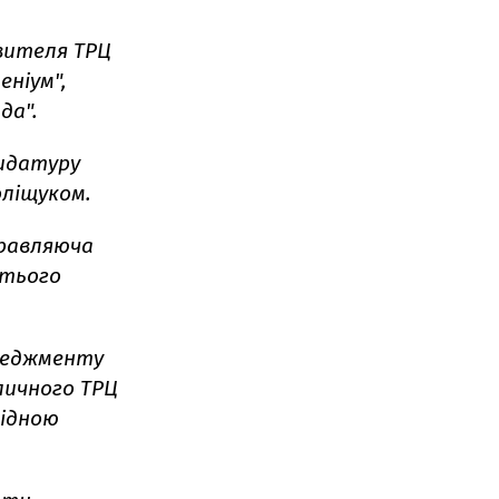
авителя ТРЦ
еніум",
да".
дидатуру
оліщуком.
правляюча
етього
енеджменту
личного ТРЦ
гідною