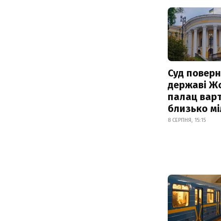
Суд поверн
державі Ж
палац варт
близько м
8 СЕРПНЯ, 15:15