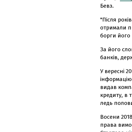
Бевз.
"Після рокі
отримали пр
борги його 
За його сло
банків, дер
У вересні 2
інформацію
видав компа
кредиту, в 
ледь половин
Восени 201
права вимог