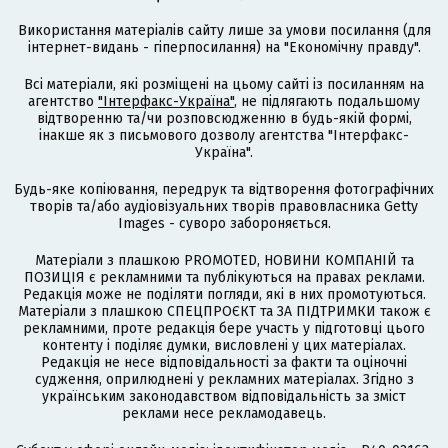
Використання матеріалів сайту лише за умови посилання (для
інтернет-видань - гіперпосилання) на "Економічну правду".
Всі матеріали, які розміщені на цьому сайті із посиланням на
агентство
"Інтерфакс-Україна"
, не підлягають подальшому
відтворенню та/чи розповсюдженню в будь-якій формі,
інакше як з письмового дозволу агентства "Інтерфакс-
Україна".
Будь-яке копіювання, передрук та відтворення фотографічних
творів та/або аудіовізуальних творів правовласника Getty
Images - суворо забороняється.
Матеріали з плашкою PROMOTED, НОВИНИ КОМПАНІЙ та
ПОЗИЦІЯ є рекламними та публікуються на правах реклами.
Редакція може не поділяти погляди, які в них промотуються.
Матеріали з плашкою СПЕЦПРОЄКТ та ЗА ПІДТРИМКИ також є
рекламними, проте редакція бере участь у підготовці цього
контенту і поділяє думки, висловлені у цих матеріалах.
Редакція не несе відповідальності за факти та оціночні
судження, оприлюднені у рекламних матеріалах. Згідно з
українським законодавством відповідальність за зміст
реклами несе рекламодавець.