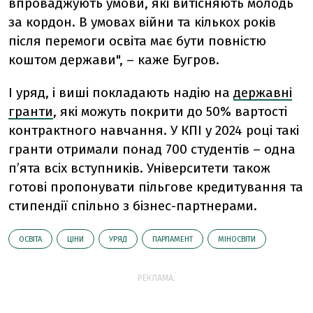
впроваджують умови, які витісняють молодь
за кордон. В умовах війни та кількох років
після перемоги освіта має бути повністю
коштом держави", – каже Бугров.
І уряд, і виші покладають надію на
державні
гранти
, які можуть покрити до 50% вартості
контрактного навчання. У КПІ у 2024 році такі
гранти отримали понад 700 студентів – одна
пʼята всіх вступників. Університети також
готові пропонувати пільгове кредитування та
стипендії спільно з бізнес-партнерами.
ОСВІТА
ЦІНИ
УРЯД
ПАРЛАМЕНТ
МІНОСВІТИ
РЕКЛАМА: