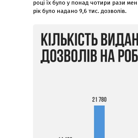
році їх було у понад чотири рази менш
рік було надано 9,6 тис. дозволів.