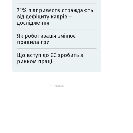
71% підприємств страждають
від дефіциту кадрів –
дослідження
Як роботизація змінює
правила гри
Що вступ до ЄС зробить з
ринком праці
РЕКЛАМА: