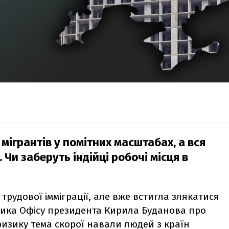
мігрантів у помітних масштабах, а вся
 Чи заберуть індійці робочі місця в
трудової імміграції, але вже встигла злякатися
івника Офісу президента Кирила Буданова про
ризику тема скорої навали людей з країн