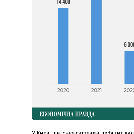
У Києві, де існує суттєвий дефіцит к