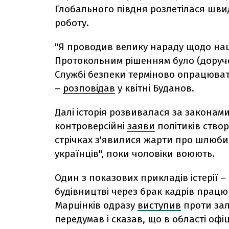
Глобального півдня розлетілася шви
роботу.
"Я проводив велику нараду щодо на
Протокольним рішенням було (доруч
Службі безпеки терміново опрацювати
–
розповідав
у квітні Буданов.
Далі історія розвивалася за законам
контроверсійні
заяви
політиків створ
стрічках з'явилися жарти про шлюби
українців", поки чоловіки воюють.
Один з показових прикладів істерії –
будівництві через брак кадрів працюю
Марцінків одразу
виступив
проти зал
передумав і сказав, що в області офі