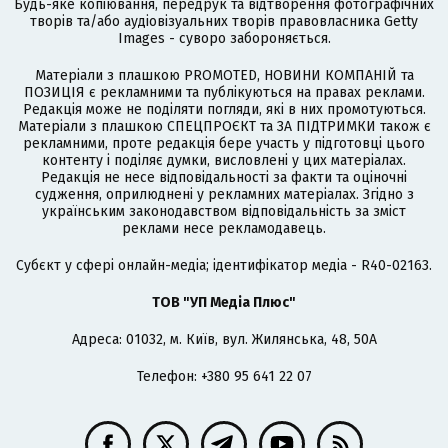
Будь-яке копіювання, передрук та відтворення фотографічних
творів та/або аудіовізуальних творів правовласника Getty
Images - суворо забороняється.
Матеріали з плашкою PROMOTED, НОВИНИ КОМПАНІЙ та
ПОЗИЦІЯ є рекламними та публікуються на правах реклами.
Редакція може не поділяти погляди, які в них промотуються.
Матеріали з плашкою СПЕЦПРОЄКТ та ЗА ПІДТРИМКИ також є
рекламними, проте редакція бере участь у підготовці цього
контенту і поділяє думки, висловлені у цих матеріалах.
Редакція не несе відповідальності за факти та оціночні
судження, оприлюднені у рекламних матеріалах. Згідно з
українським законодавством відповідальність за зміст
реклами несе рекламодавець.
Cубєкт у сфері онлайн-медіа; ідентифікатор медіа - R40-02163.
ТОВ "УП Медіа Плюс"
Адреса: 01032, м. Київ, вул. Жилянська, 48, 50А
Телефон: +380 95 641 22 07