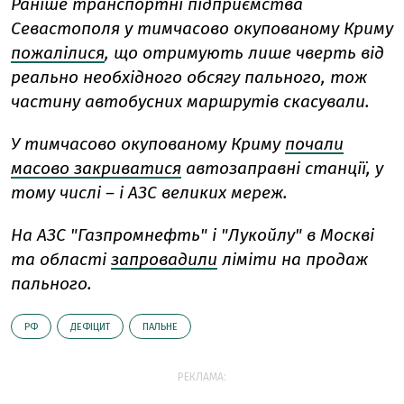
Раніше транспортні підприємства
Севастополя у тимчасово окупованому Криму
пожалілися
, що отримують лише чверть від
реально необхідного обсягу пального, тож
частину автобусних маршрутів скасували.
У тимчасово окупованому Криму
почали
масово закриватися
автозаправні станції, у
тому числі – і АЗС великих мереж.
На АЗС "Газпромнефть" і "Лукойлу" в Москві
та області
запровадили
ліміти на продаж
пального.
РФ
ДЕФІЦИТ
ПАЛЬНЕ
РЕКЛАМА: