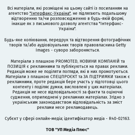
Всі матеріали, які розміщені на цьому сайті із посиланням на
агентство
"Інтерфакс-Україна"
, не підлягають подальшому
відтворенню та/чи розповсюдженню в будь-якій формі,
інакше як з письмового дозволу агентства "Інтерфакс-
Україна".
Будь-яке копіювання, передрук та відтворення фотографічних
творів та/або аудіовізуальних творів правовласника Getty
Images - суворо забороняється.
Матеріали з плашкою PROMOTED, НОВИНИ КОМПАНІЙ та
ПОЗИЦІЯ є рекламними та публікуються на правах реклами.
Редакція може не поділяти погляди, які в них промотуються.
Матеріали з плашкою СПЕЦПРОЄКТ та ЗА ПІДТРИМКИ також є
рекламними, проте редакція бере участь у підготовці цього
контенту і поділяє думки, висловлені у цих матеріалах.
Редакція не несе відповідальності за факти та оціночні
судження, оприлюднені у рекламних матеріалах. Згідно з
українським законодавством відповідальність за зміст
реклами несе рекламодавець.
Cубєкт у сфері онлайн-медіа; ідентифікатор медіа - R40-02163.
ТОВ "УП Медіа Плюс"