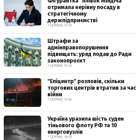
Фігурантка "плівок Міндіча"
отримала керівну посаду в
стратегічному
держпідприємстві
7 СЕРПНЯ, 17:10
Штрафи за
адмінправопорушення
підвищать: уряд подав до Ради
законопроєкт
7 СЕРПНЯ, 11:23
"Епіцентр" розповів, скільки
торгових центрів втратив за час
війни
7 СЕРПНЯ, 11:56
Україна уразила шість суден
тіньового флоту РФ та 10
енерговузлів
7 СЕРПНЯ, 18:10