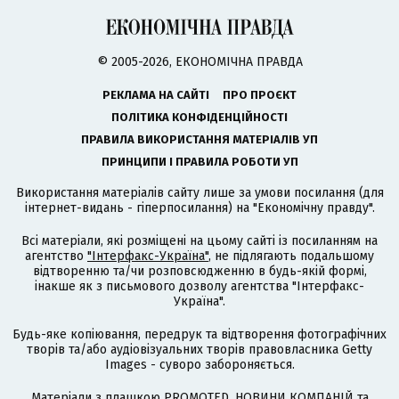
© 2005-2026, ЕКОНОМІЧНА ПРАВДА
РЕКЛАМА НА САЙТІ
ПРО ПРОЄКТ
ПОЛІТИКА КОНФІДЕНЦІЙНОСТІ
ПРАВИЛА ВИКОРИСТАННЯ МАТЕРІАЛІВ УП
ПРИНЦИПИ І ПРАВИЛА РОБОТИ УП
Використання матеріалів сайту лише за умови посилання (для
інтернет-видань - гіперпосилання) на "Економічну правду".
Всі матеріали, які розміщені на цьому сайті із посиланням на
агентство
"Інтерфакс-Україна"
, не підлягають подальшому
відтворенню та/чи розповсюдженню в будь-якій формі,
інакше як з письмового дозволу агентства "Інтерфакс-
Україна".
Будь-яке копіювання, передрук та відтворення фотографічних
творів та/або аудіовізуальних творів правовласника Getty
Images - суворо забороняється.
Матеріали з плашкою PROMOTED, НОВИНИ КОМПАНІЙ та