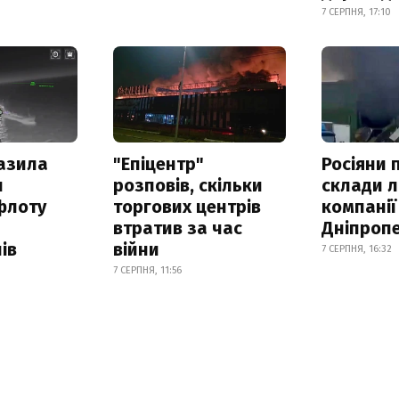
7 СЕРПНЯ, 17:10
азила
"Епіцентр"
Росіяни 
н
розповів, скільки
склади л
флоту
торгових центрів
компанії
втратив за час
Дніпроп
ів
війни
7 СЕРПНЯ, 16:32
7 СЕРПНЯ, 11:56