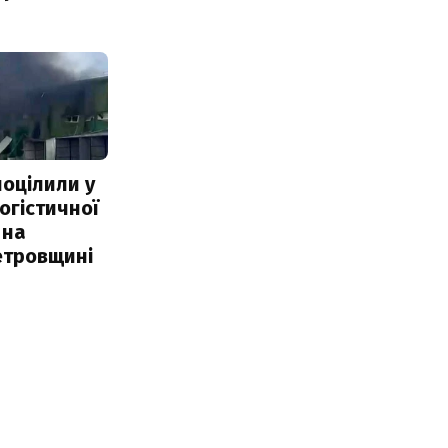
поцілили у
огістичної
 на
етровщині