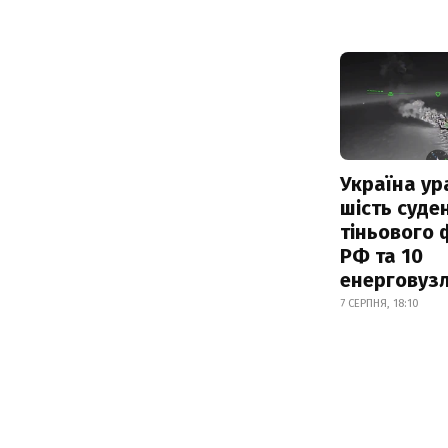
Україна ур
шість суде
тіньового 
РФ та 10
енерговузл
7 СЕРПНЯ, 18:10