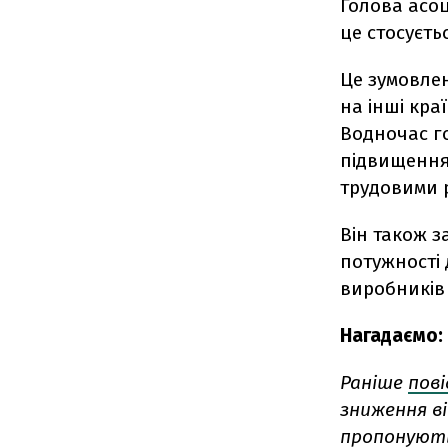
Голова асоц
це стосуєть
Це зумовлен
на інші кра
Водночас го
підвищення 
трудовими 
Він також з
потужності 
виробників 
Нагадаємо:
Раніше
пов
зниження в
пропонують 