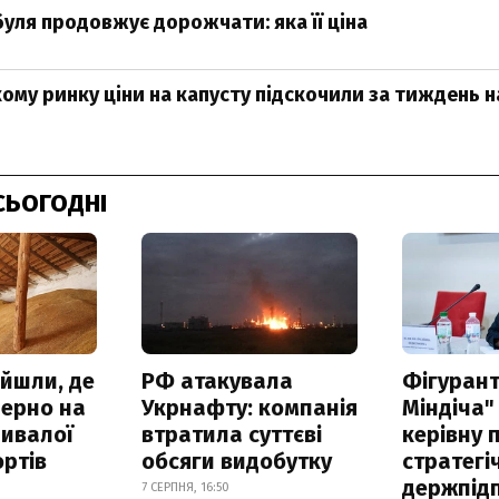
буля продовжує дорожчати: яка її ціна
кому ринку ціни на капусту підскочили за тиждень 
СЬОГОДНІ
айшли, де
РФ атакувала
Фігурант
зерно на
Укрнафту: компанія
Міндіча"
ривалої
втратила суттєві
керівну 
ртів
обсяги видобутку
стратегі
держпід
7 СЕРПНЯ, 16:50