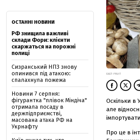
ОСТАННІ НОВИНИ
РФ знищила важливі
склади Фори: клієнти
скаржаться на порожні
полиці
Сизранський НПЗ знову
опинився під атакою:
EAST-FRUIT
спалахнула пожежа
Новини 7 серпня:
фігурантка "плівок Міндіча"
Оскільки в 
отримала посаду в
але відносн
держпідприємстві,
імпортувати
масована атака РФ на
Укрнафту
Про це в ін