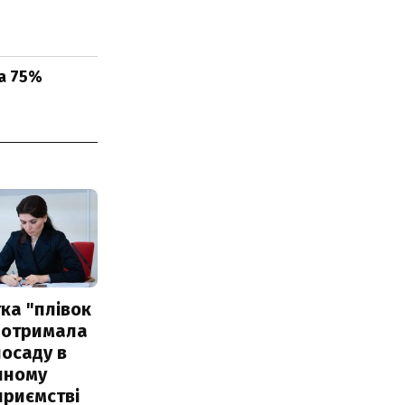
на 75%
ка "плівок
 отримала
посаду в
чному
приємстві