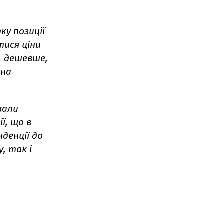
ку позиції
ися ціни
, дешевше,
тна
вали
ї, що в
денції до
, так і