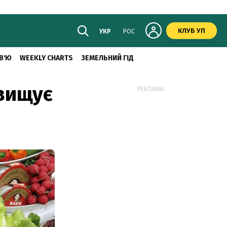
КЛУБ УП
УКР
РОС
В'Ю
WEEKLY CHARTS
ЗЕМЕЛЬНИЙ ГІД
евищує
РЕКЛАМА: