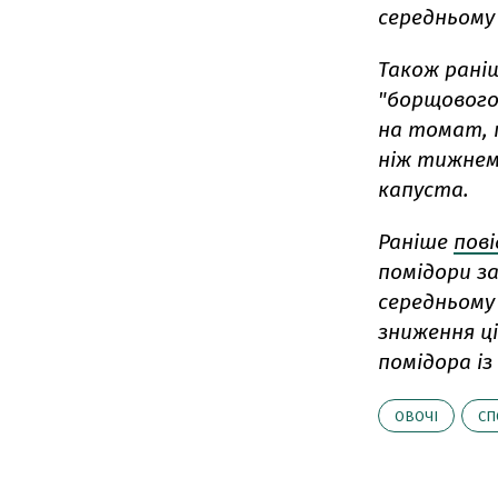
середньому
Також рані
"борщового
на томат, 
ніж тижнем 
капуста.
Раніше
пов
помідори за
середньому
зниження ц
помідора із
ОВОЧІ
СП