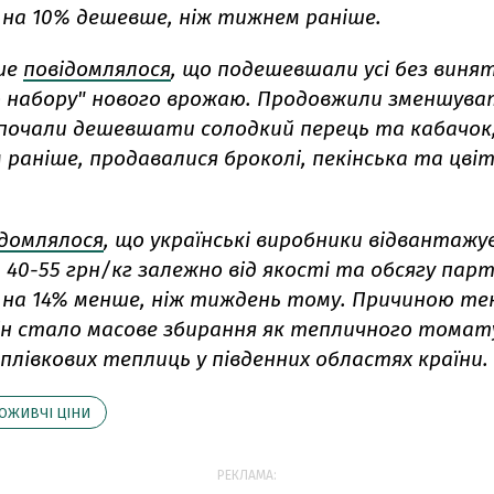
 на 10% дешевше, ніж тижнем раніше.
ше
повідомлялося
, що подешевшали усі без винят
 набору" нового врожаю. Продовжили зменшуват
почали дешевшати солодкий перець та кабачок
раніше, продавалися броколі, пекінська та цві
ідомлялося
, що українські виробники відвантажу
 40-55 грн/кг залежно від якості та обсягу парті
 на 14% менше, ніж тиждень тому. Причиною тен
ін стало масове збирання як тепличного томату
 плівкових теплиць у південних областях країни.
ОЖИВЧІ ЦІНИ
РЕКЛАМА: