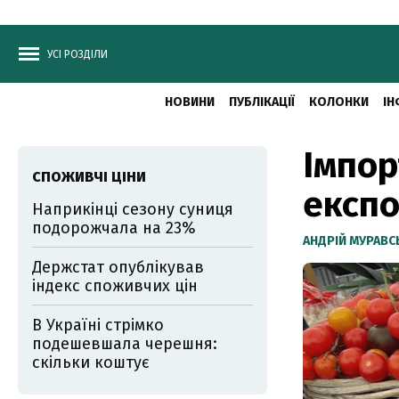
УСІ РОЗДІЛИ
НОВИНИ
ПУБЛІКАЦІЇ
КОЛОНКИ
ІН
Імпор
СПОЖИВЧІ ЦІНИ
експо
Наприкінці сезону суниця
подорожчала на 23%
АНДРІЙ МУРАВ
Держстат опублікував
індекс споживчих цін
В Україні стрімко
подешевшала черешня:
скільки коштує