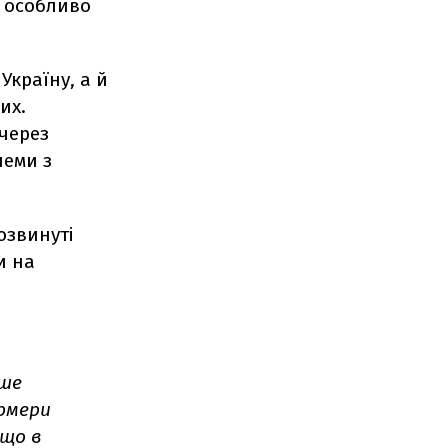
, особливо
Україну, а й
их.
 через
леми з
озвинуті
и на
ьше
ермери
 що в