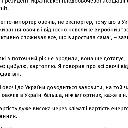
президент Української плодоовочевої асоціації 
uit.
нетто-імпортер овочів, не експортер, тому що в Ук
живання овочів і відносно невелике виробництво
єктивно споживає все, що виростила сама", – за
, які в поточний рік не вродили, вона ще дотягує,
є: цибулю, картоплю. Я говорив про всі овочі ві
одав він.
і овочі до України доводиться завозити, на той ч
 овочів в Україні більша, ніж імпортних, каже він.
артість дуже висока через клімат і вартість енерго
анник.