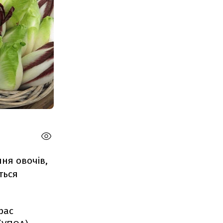
ння овочів,
ться
рас