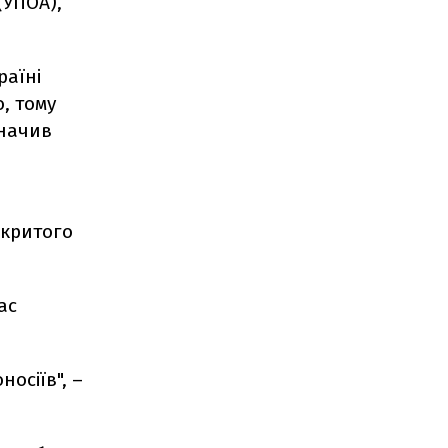
(УПОА),
раїні
, тому
значив
дкритого
ас
носіїв", –