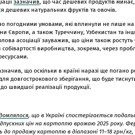
іації
зазначив
, що час дешевих продуктів минає
ся дешевих натуральних фруктів та овочів.
о погодними умовами, які вплинули не лише на 
їни Європи, а також Туреччину, Узбекистан та інш
лова асоціації зауважив, що ціни також ростуть
собівартості виробництва, зокрема, через проб
ресурсами.
азначив, що оскільки в країні наразі ще погано р
для довгострокового зберігання, що буде тиснут
до швидшої реалізації продукції
.
ідомлялося
, що в Україні спостерігається подал
ідпускних цін на картоплю врожаю 2025 року. Ф
до продажу картоплю в діапазоні 11–18 грн/кг,