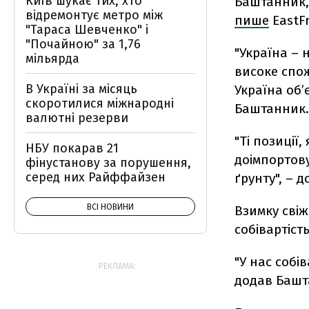
Київ шукає тих, хто
Баштанник, 
відремонтує метро між
пише
EastFr
"Тараса Шевченко" і
"Почайною" за 1,76
"Україна – 
мільярда
високе спо
В Україні за місяць
Україна об’
скоротилися міжнародні
Баштанник.
валютні резерви
"Ті позиції
НБУ покарав 21
доімпортову
фінустанову за порушення,
серед них Райффайзен
ґрунту", – д
ВСІ НОВИНИ
Взимку свіж
собівартість
"У нас собів
РЕКЛАМА:
додав Башт