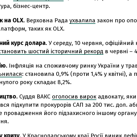
ура, бізнес-центр.
к на OLX.
Верховна Рада
ухвалила
закон про оп
латформ, таких як OLX.
ний курс долара.
У середу, 10 червня, офіційний
становить шостий історичний рекорд
в червні – 
ію.
Інфляція на споживчому ринку України у трав
ьнилася
: становила 0,9% (проти 1,4% у квітні), а 
улого року складає 8,2%.
ицтво.
Суддя ВАКС
оголосив вирок
адвокату, яки
вся підкупити прокурорів САП за 200 тис. дол. а
е провадження його підзахисного іншому органу
ня.
у кризу.
У Краснодарському краї Росії
виник дефі