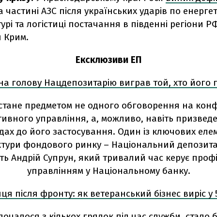
а частині АЗС після українських ударів по енерге
урі та логістиці постачання в південні регіони РФ
 Крим.
Ексклюзиви ЕП
на голову Нацдепозитарію виграв той, хто його
я стане предметом не одного обговорення на конф
ивного управління, а, можливо, навіть призведе 
дах до його застосування. Один із ключових еле
ктури фондового ринку – Національний депозитар
ть Андрій Супрун, який тривалий час керує проф
управлінням у Національному банку.
я після фронту: як ветеранський бізнес виріс у 
 почалося з кількох грядок під час служби, стало б