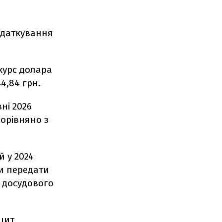
одаткування
 курс долара
44,84 грн.
ні 2026
порівняно з
й у 2024
би передати
 досудового
цит