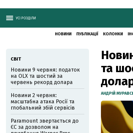
УСІ РОЗДІЛИ
НОВИНИ
ПУБЛІКАЦІЇ
КОЛОНКИ
ІН
Новин
СВІТ
та шо
Новини 9 червня: податок
на OLX та шостий за
дола
червень рекорд долара
АНДРІЙ МУРАВ
Новини 2 червня:
масштабна атака Росії та
глобальний збій сервісів
Paramount звертається до
ЄС за дозволом на