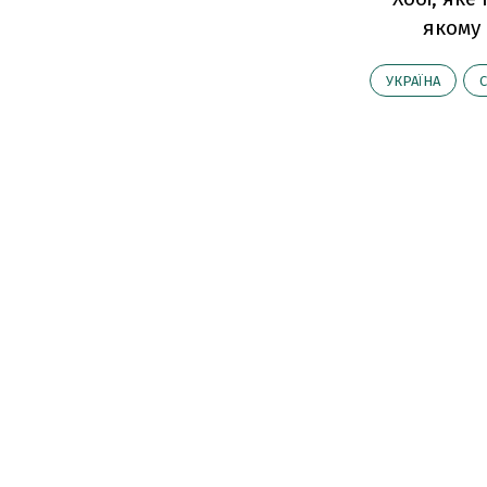
якому
УКРАЇНА
С