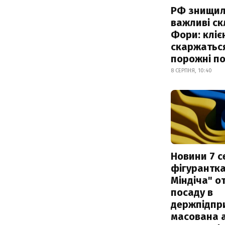
РФ знищи
важливі с
Фори: кліє
скаржатьс
порожні по
8 СЕРПНЯ, 10:40
Новини 7 с
фігурантка
Міндіча" 
посаду в
держпідпри
масована 