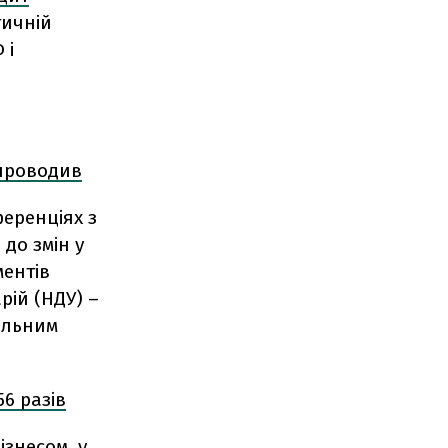
тичній
 і
 проводив
еренціях з
до змін у
ментів
ій (НДУ) –
ільним
56 разів
ізнесом, у