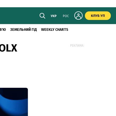
КЛУБ УП
УКР
РОС
В'Ю
ЗЕМЕЛЬНИЙ ГІД
WEEKLY CHARTS
 OLX
РЕКЛАМА: