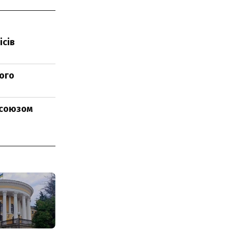
ісів
ного
осоюзом