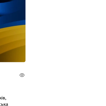
ів,
ська