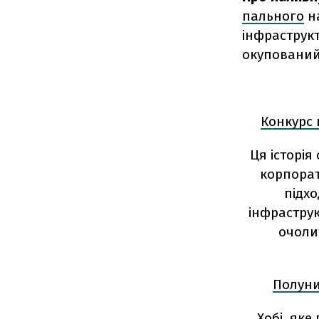
пального
н
інфраструкт
окупований
Конкурс 
Ця історі
корпорат
підхо
інфрастру
очоли
Полуниц
Хобі, яке