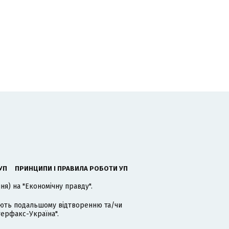
УП
ПРИНЦИПИ І ПРАВИЛА РОБОТИ УП
я) на "Економічну правду".
гають подальшому відтворенню та/чи
терфакс-Україна".