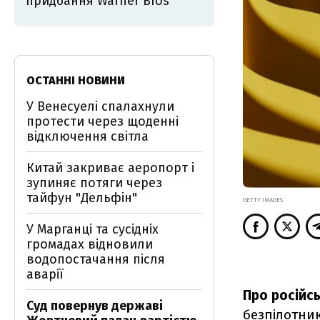
придбання Warner Bros
ОСТАННІ НОВИНИ
У Венесуелі спалахнули
протести через щоденні
відключення світла
Китай закриває аеропорт і
зупиняє потяги через
тайфун "Дельфін"
GETTY IMAGES
У Марганці та сусідніх
громадах відновили
водопостачання після
аварії
Про російсь
Суд повернув державі
безпілотни