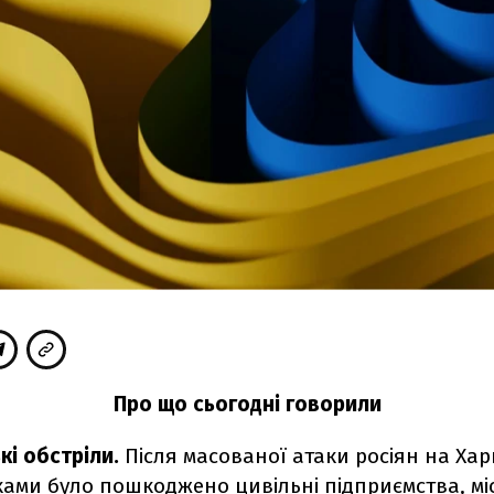
Про що сьогодні говорили
кі обстріли.
Після масованої атаки росіян на Харк
ками
було пошкоджено
цивільні підприємства, мі