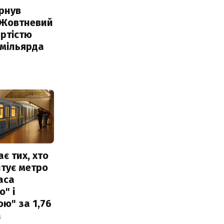
рнув
 Жовтневий
ртістю
 мільярда
ає тих, хто
тує метро
аса
" і
ю" за 1,76
а