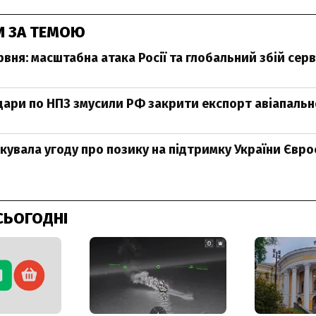
И ЗА ТЕМОЮ
вня: масштабна атака Росії та глобальний збій серв
удари по НПЗ змусили РФ закрити експорт авіапаль
кувала угоду про позику на підтримку України Євр
СЬОГОДНІ