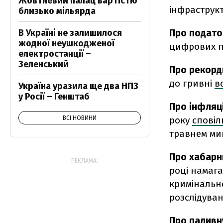
Жовтневий палац вартістю
інфраструкт
близько мільярда
Про подато
В Україні не залишилося
жодної неушкодженої
цифрових п
електростанції –
Зеленський
Про рекорд
до гривні
в
Україна уразила ще два НПЗ
у Росії – Генштаб
Про інфляц
року
сповіл
ВСІ НОВИНИ
травнем мин
Про хабарн
РЕКЛАМА:
році намага
кримінальн
розслідуван
Про паливн