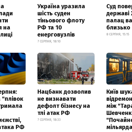
ла
Україна уразила
Суд пове
клади
шість суден
державі
нти
тіньового флоту
палац ва
я на
РФ та 10
близько
лиці
енерговузлів
8 СЕРПНЯ, 15:15
7 СЕРПНЯ, 18:10
ерпня:
Нацбанк дозволив
Київ шук
 "плівок
не визнавати
відремон
отримала
дефолт бізнесу на
між "Тар
тлі атак РФ
Шевченко
ємстві,
"Почайно
7 СЕРПНЯ, 18:33
атака РФ
мільярд