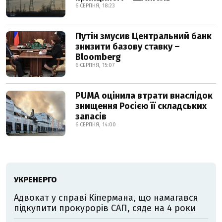
6 СЕРПНЯ, 18:23
Путін змусив Центральний банк
знизити базову ставку –
Bloomberg
6 СЕРПНЯ, 15:07
PUMA оцінила втрати внаслідок
знищення Росією її складських
запасів
6 СЕРПНЯ, 14:00
УКРЕНЕРГО
Адвокат у справі Кіпермана, що намагався
підкупити прокурорів САП, сяде на 4 роки