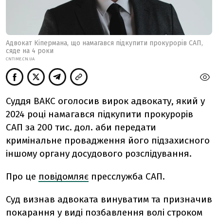
Адвокат Кіпермана, що намагався підкупити прокурорів САП,
сяде на 4 роки
CNTIME.CN.UA
Суддя ВАКС оголосив вирок адвокату, який у
2024 році намагався підкупити прокурорів
САП за 200 тис. дол. аби передати
кримінальне провадження його підзахисного
іншому органу досудового розслідування.
Про це
повідомляє
пресслужба САП.
Суд визнав адвоката винуватим та призначив
покарання у виді позбавлення волі строком