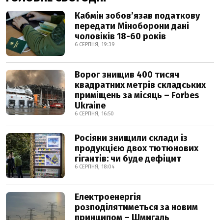
Кабмін зобовʼязав податкову
передати Міноборони дані
чоловіків 18-60 років
6 СЕРПНЯ, 19:39
Ворог знищив 400 тисяч
квадратних метрів складських
приміщень за місяць – Forbes
Ukraine
6 СЕРПНЯ, 16:50
Росіяни знищили склади із
продукцією двох тютюнових
гігантів: чи буде дефіцит
6 СЕРПНЯ, 18:04
Електроенергія
розподілятиметься за новим
принципом – Шмигаль