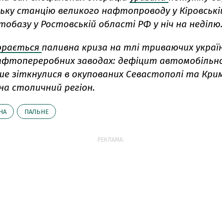
ьку станцію великого нафтопроводу у Кіровській
базу у Ростовській області РФ у ніч на неділю
орається
паливна криза на тлі триваючих украї
нафтопереробних заводах: дефіцит автомобільно
ше зіткнулися в окупованих Севастополі та Крим
на столичний регіон.
НА
ПАЛЬНЕ
РЕКЛАМА: