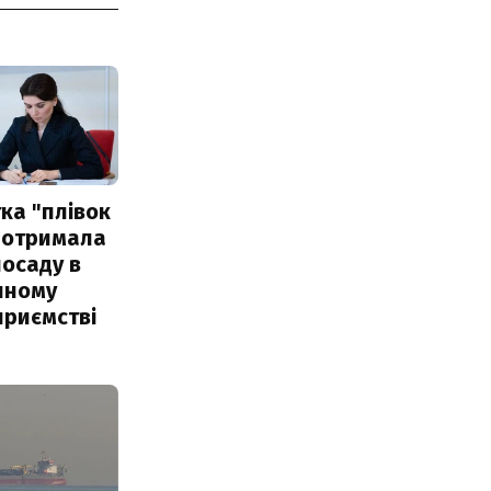
ка "плівок
 отримала
посаду в
чному
приємстві