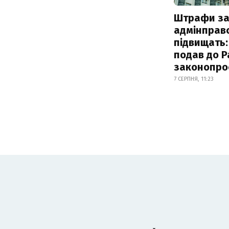
Штрафи з
адмінправ
підвищать:
подав до Р
законопро
7 СЕРПНЯ, 11:23