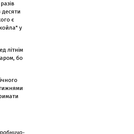
 разів
з десяти
ого є
койла" у
ед літнім
даром, бо
річного
 тижнями
тримати
робничо-