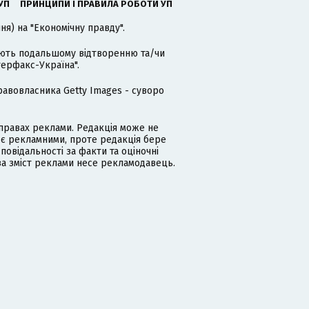
УП
ПРИНЦИПИ І ПРАВИЛА РОБОТИ УП
я) на "Економічну правду".
гають подальшому відтворенню та/чи
терфакс-Україна".
равовласника Getty Images - суворо
равах реклами. Редакція може не
 є рекламними, проте редакція бере
дповідальності за факти та оціночні
за зміст реклами несе рекламодавець.