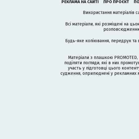
РЕКЛАМА НА САЙТІ
ПРО ПРОЄКТ
ПО
Використання матеріалів с
Всі матеріали, які розміщені на цьо
розповсюдженню в
Будь-яке копіювання, передрук та 
Матеріали з плашкою PROMOTED, 
поділяти погляди, які в них промо
участь у підготовці цього контенту
судження, оприлюднені у рекламних м