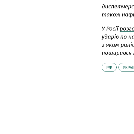
диспетчерс
також нафто
У Росії
розг
ударів по 
з яким рані
поширився 
РФ
УКРАЇ