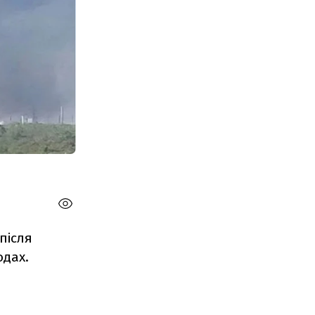
після
одах.