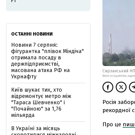
FT
ОСТАННІ НОВИНИ
Новини 7 серпня:
фігурантка "плівок Міндіча"
отримала посаду в
держпідприємстві,
масована атака РФ на
Сирзанський НПЗ
Укрнафту
ФОТО ІЗ СОЦМЕРЕЖ, КАДР
Київ шукає тих, хто
відремонтує метро між
Росія забор
"Тараса Шевченко" і
"Почайною" за 1,76
рекордної с
мільярда
Про це
пиш
В Україні за місяць
скоротилися міжнародні