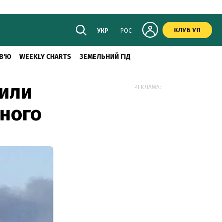
КЛУБ УП
УКР
РОС
В'Ю
WEEKLY CHARTS
ЗЕМЕЛЬНИЙ ГІД
сили
РЕКЛАМА:
ьного