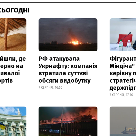
СЬОГОДНІ
айшли, де
РФ атакувала
Фігурант
зерно на
Укрнафту: компанія
Міндіча"
ривалої
втратила суттєві
керівну 
ртів
обсяги видобутку
стратегі
держпід
7 СЕРПНЯ, 16:50
7 СЕРПНЯ, 17:10