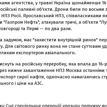
ками агентства, у травні Україна щонайменше 16
осійські паливні об'єкти. Дрони били по восьми 
НПЗ Росії. Ярославський НПЗ, співвласниками як
и "Газпром Нефть", атакували тричі, а об'єкти "Лу
вгороді та Пермі — по два рази.
а задумом, має "захистити внутрішній ринок" пер
у. Для світового ринку вона не стане суттєвим у
великим експортером авіапального.
иснуть на російську переробку, яка впала до 16-
Через нижче завантаження НПЗ Москва останніми
експорт сирої нафти, одночасно намагаючись с
ьного і ціни на АЗС.
ки Сил спеціальних операцій
уразили
потужну ви