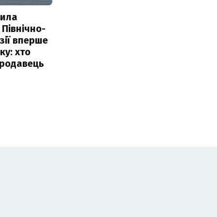
пила
 Північно-
Азії вперше
ку: хто
продавець