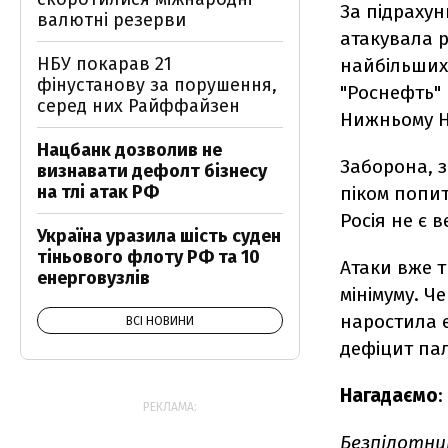
За підрахун
валютні резерви
атакувала р
НБУ покарав 21
найбільших 
фінустанову за порушення,
"Роснефть" 
серед них Райффайзен
Нижньому Но
Нацбанк дозволив не
Заборона, з
визнавати дефолт бізнесу
на тлі атак РФ
піком попит
Росія не є 
Україна уразила шість суден
тіньового флоту РФ та 10
Атаки вже т
енерговузлів
мінімуму. 
наростила 
ВСІ НОВИНИ
дефіцит пал
Нагадаємо
:
РЕКЛАМА:
Безпілотни