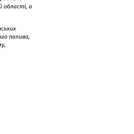
 області, а
.
нських
го палива,
у,