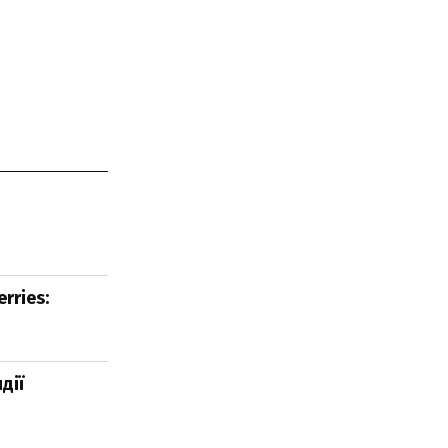
rries:
дії