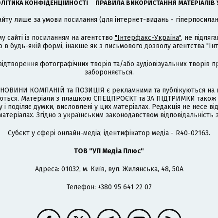
ЛІТИКА КОНФІДЕНЦІЙНОСТІ
ПРАВИЛА ВИКОРИСТАННЯ МАТЕРІАЛІВ 
айту лише за умови посилання (для інтернет-видань - гіперпосиланн
му сайті із посиланням на агентство
"Інтерфакс-Україна"
, не підля
 будь-якій формі, інакше як з письмового дозволу агентства "Ін
відтворення фотографічних творів та/або аудіовізуальних творів п
забороняється.
НОВИНИ КОМПАНІЙ та ПОЗИЦІЯ є рекламними та публікуються на п
туються. Матеріали з плашкою СПЕЦПРОЄКТ та ЗА ПІДТРИМКИ також
 і поділяє думки, висловлені у цих матеріалах. Редакція не несе ві
атеріалах. Згідно з українським законодавством відповідальність 
Cубєкт у сфері онлайн-медіа; ідентифікатор медіа - R40-02163.
ТОВ "УП Медіа Плюс"
Адреса: 01032, м. Київ, вул. Жилянська, 48, 50А
Телефон: +380 95 641 22 07