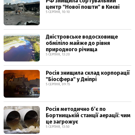
РФ знищила сортувальний
центр "Нової пошти" в Києві
5 СЕРПНЯ, 10:10
Дністровське водосховище
обміліло майже до рівня
природного річища
5 СЕРПНЯ, 13:20
Росія знищила склад корпорації
"Біосфера" у Дніпрі
5 СЕРПНЯ, 09:15
Росія методично б’є по
Бортницькій станції аерації: чим
це загрожує
5 СЕРПНЯ, 13:50