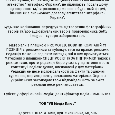
Всі матеріали, які розміщені на цьому сайті із посиланням на
агентство
"Інтерфакс-Україна"
, не підлягають подальшому
відтворенню та/чи розповсюдженню в будь-якій формі,
інакше як з письмового дозволу агентства "Інтерфакс-
Україна".
Будь-яке копіювання, передрук та відтворення фотографічних
творів та/або аудіовізуальних творів правовласника Getty
Images - суворо забороняється.
Матеріали з плашкою PROMOTED, НОВИНИ КОМПАНІЙ та
ПОЗИЦІЯ є рекламними та публікуються на правах реклами.
Редакція може не поділяти погляди, які в них промотуються.
Матеріали з плашкою СПЕЦПРОЄКТ та ЗА ПІДТРИМКИ також є
рекламними, проте редакція бере участь у підготовці цього
контенту і поділяє думки, висловлені у цих матеріалах.
Редакція не несе відповідальності за факти та оціночні
судження, оприлюднені у рекламних матеріалах. Згідно з
українським законодавством відповідальність за зміст
реклами несе рекламодавець.
Cубєкт у сфері онлайн-медіа; ідентифікатор медіа - R40-02163.
ТОВ "УП Медіа Плюс"
Адреса: 01032, м. Київ, вул. Жилянська, 48, 50А