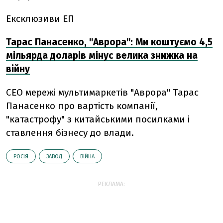
Ексклюзиви ЕП
Тарас Панасенко, "Аврора": Ми коштуємо 4,5
мільярда доларів мінус велика знижка на
війну
CEO мережі мультимаркетів "Аврора" Тарас
Панасенко про вартість компанії,
"катастрофу" з китайськими посилками і
ставлення бізнесу до влади.
РОСІЯ
ЗАВОД
ВІЙНА
РЕКЛАМА: