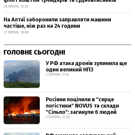
флот коштом трейдерів та судновласників
28 ЛИПНЯ, 15:30
На Алтаї заборонили заправляти машини
частіше, ніж раз на 24 години
27 ЛИПНЯ, 18:08
ГОЛОВНЕ СЬОГОДНІ
У РФ атака дронів зупинила ще
один великий НПЗ
5 СЕРПНЯ, 17:55
Росіяни поцілили в "серце
логістики" NOVUS та склади
"Сільпо": загинули 6 людей
5 СЕРПНЯ, 12:30