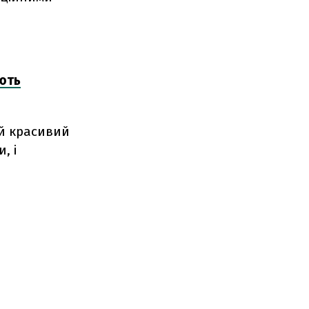
ують
ий красивий
, і