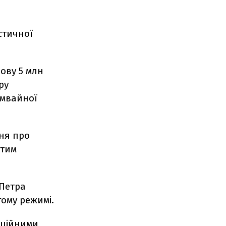
стичної
ову 5 млн
ру
амвайної
ня про
ятим
 Петра
ому режимі.
нкційними