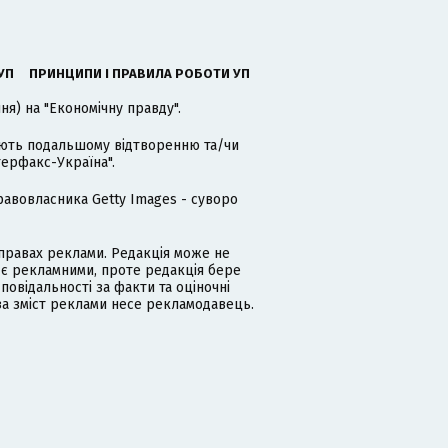
УП
ПРИНЦИПИ І ПРАВИЛА РОБОТИ УП
я) на "Економічну правду".
гають подальшому відтворенню та/чи
терфакс-Україна".
равовласника Getty Images - суворо
равах реклами. Редакція може не
 є рекламними, проте редакція бере
дповідальності за факти та оціночні
за зміст реклами несе рекламодавець.