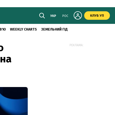
КЛУБ УП
УКР
РОС
В'Ю
WEEKLY CHARTS
ЗЕМЕЛЬНИЙ ГІД
о
РЕКЛАМА:
 на