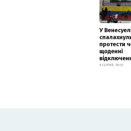
У Венесуел
спалахнул
протести ч
щоденні
відключенн
8 СЕРПНЯ, 18:00