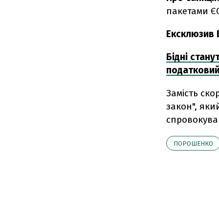
пакетами ЄС
Ексклюзив 
Бідні стану
податковий
Замість ск
закон", як
спровокува
ПОРОШЕНКО