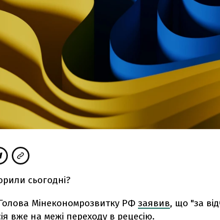
орили сьогодні?
Голова Мінекономрозвитку РФ
заявив
, що "за ві
осія вже на межі переходу в рецесію.