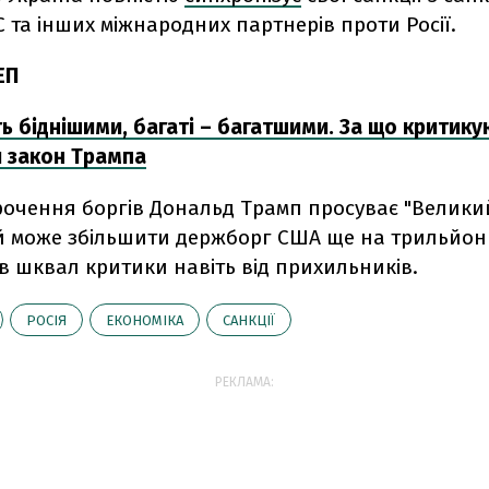
 та інших міжнародних партнерів проти Росії.
ЕП
ть біднішими, багаті – багатшими. За що критик
 закон Трампа
орочення боргів Дональд Трамп просуває "Велик
ий може збільшити держборг США ще на трильйони
в шквал критики навіть від прихильників.
РОСІЯ
ЕКОНОМІКА
САНКЦІЇ
РЕКЛАМА: