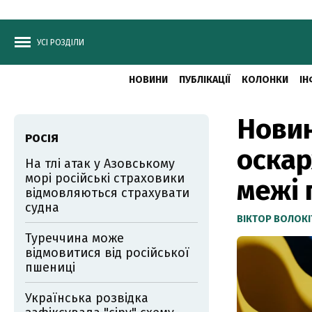
УСІ РОЗДІЛИ
НОВИНИ
ПУБЛІКАЦІЇ
КОЛОНКИ
ІН
Новин
РОСІЯ
оскар
На тлі атак у Азовському
морі російські страховики
межі 
відмовляються страхувати
судна
ВІКТОР ВОЛОКІ
Туреччина може
відмовитися від російської
пшениці
Українська розвідка