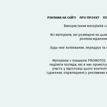
РЕКЛАМА НА САЙТІ
ПРО ПРОЄКТ
ПО
Використання матеріалів с
Всі матеріали, які розміщені на цьо
розповсюдженню в
Будь-яке копіювання, передрук та 
Матеріали з плашкою PROMOTED, 
поділяти погляди, які в них промо
участь у підготовці цього контенту
судження, оприлюднені у рекламних м