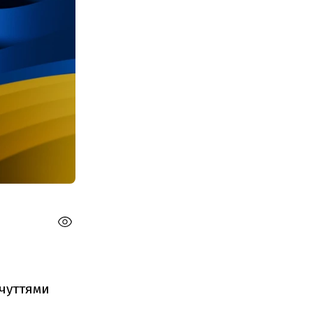
дчуттями