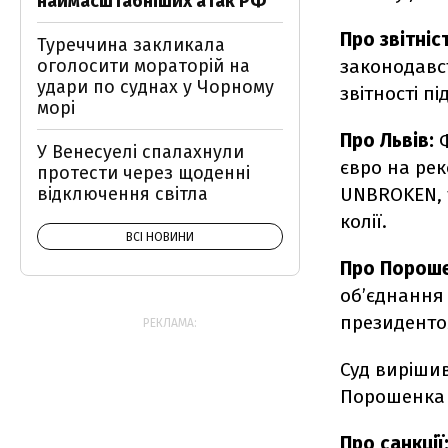
наймасштабніших атак РФ
Про звітніст
Туреччина закликала
законодавс
оголосити мораторій на
удари по суднах у Чорному
звітності пі
морі
Про Львів:
У Венесуелі спалахнули
євро на рек
протести через щоденні
UNBROKEN, 
відключення світла
колії.
ВСІ НОВИНИ
Про Пороше
обʼєднання 
президенто
РЕКЛАМА:
Суд виріши
Порошенка 
Про санкції