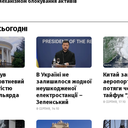
 механізмом блокування активів
СЬОГОДНІ
ув
В Україні не
Китай з
овтневий
залишилося жодної
аеропорт
істю
неушкодженої
потяги ч
ільярда
електростанції –
тайфун 
Зеленський
8 СЕРПНЯ, 17:10
8 СЕРПНЯ, 14:10