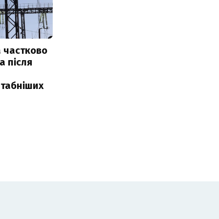
 частково
а після
табніших