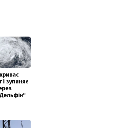
акриває
 і зупиняє
ерез
"Дельфін"