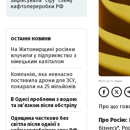
зафіксувала "сіру" схему
нафтопереробки РФ
ОСТАННІ НОВИНИ
На Житомирщині росіяни
влучили у підприємство з
німецьким капіталом
Компанію, яка невчасно
поставила дрони для ЗСУ,
ФОТО: GETTY IMAGES
покарали на 25 мільйонів
В Одесі проблеми з водою
та звʼязком після обстрілу
Про що гов
Одещина частково без
Про Росію:
світла після однієї з
бізнесу", Р