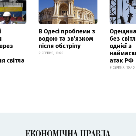
і
В Одесі проблеми з
Одещина
и
водою та звʼязком
без світл
ерез
після обстрілу
однієї з
наймасш
9 СЕРПНЯ, 11:00
я світла
атак РФ
9 СЕРПНЯ, 10:40