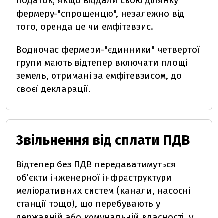
податок, якщо віддали свою ділянку
фермеру-"спрощенцю", незалежно від
того, оренда це чи емфітевзис.
Водночас фермери-"єдинники" четвертої
групи мають відтепер включати площі
земель, отримані за емфітевзисом, до
своєї декларації.
Звільнення від сплати ПДВ
Відтепер без ПДВ передаватимуться
об’єкти інженерної інфраструктури
меліоративних систем
(канали, насосні
станції тощо), що перебувають у
державній або комунальній власності, у