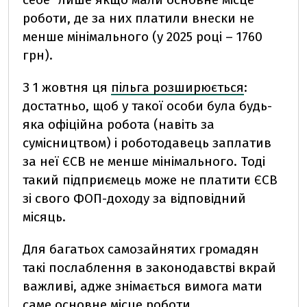
роботи, де за них платили внески не
менше мінімального (у 2025 році – 1760
грн).
З 1 жовтня ця
пільга розширюється
:
достатньо, щоб у такої особи була будь-
яка офіційна робота (навіть за
сумісництвом) і роботодавець заплатив
за неї ЄСВ не менше мінімального. Тоді
такий підприємець може не платити ЄСВ
зі свого ФОП-доходу за відповідний
місяць.
Для багатьох самозайнятих громадян
такі послаблення в законодавстві вкрай
важливі, адже знімається вимога мати
саме основне місце роботи.