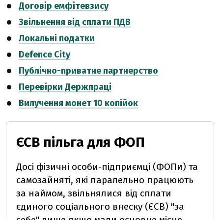
Договір емфітевзису
Звільнення від сплати ПДВ
Локальні податки
Defence City
Публічно-приватне партнерство
Перевірки Держпраці
Вилучення монет 10 копійок
ЄСВ пільга для ФОП
Досі фізичні особи-підприємці (ФОПи) та
самозайняті, які паралельно працюють
за наймом, звільнялися від сплати
єдиного соціального внеску (ЄСВ) "за
себе" лише якщо мали основне місце