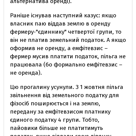
альтернатива оренді).
Раніше існував наступний казус: якщо
власник паю віддав землю в оренду
фермеру-"єдиннику" четвертої групи, то
він не платив земельний податок. А якщо
оформив не оренду, а емфітевзис –
фермер мусив платити податок, пільга не
працювала (бо формально емфітевзис –
не оренда).
Цю прогалину усунули. З 1 жовтня пільга
звільнення від земельного податку для
фізосіб поширюється і на землю,
передану за емфітевзисом платнику
єдиного податку 4 групи. Тобто,
пайовики більше не платитимуть