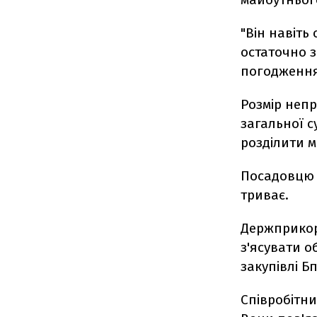
"Він навіть
остаточно з
погодженням
Розмір непр
загальної с
розділити 
Посадовцю Д
триває.
Держприко
з'ясувати о
закупівлі Б
Співробітни