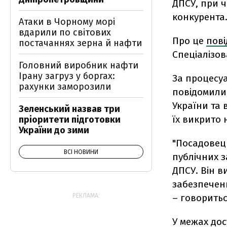
ДПСУ, при ч
конкурента
Атаки в Чорному морі
вдарили по світових
Про це
пов
постачаннях зерна й нафти
Спеціалізо
Головний виробник нафти
Ірану загруз у боргах:
За процесу
рахунки заморозили
повідомили
України та 
Зеленський назвав три
їх викрито 
пріоритети підготовки
України до зими
"Посадовец
ВСІ НОВИНИ
публічних з
ДПСУ. Він 
забезпечен
– говоритьс
РЕКЛАМА:
У межах до