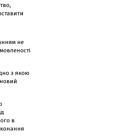
тво,
оставити
анням не
омовленості
дно з якою
 новий
о
ід
ого в
иконання