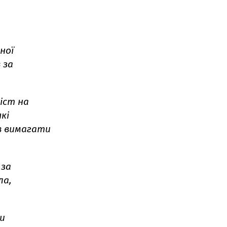
ної
 за
міст на
кі
в вимагати
 за
ла,
ди