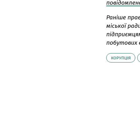
повідомлено
Раніше пра
міської рад
підприємця
побутових в
КОРУПЦІЯ