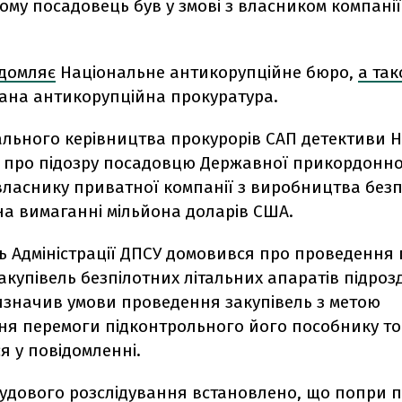
ому посадовець був у змові з власником компанії
.
ідомляє
Національне антикорупційне бюро,
а та
вана антикорупційна прокуратура.
ального керівництва прокурорів САП детективи 
 про підозру посадовцю Державної прикордонно
власнику приватної компанії з виробництва безп
на вимаганні мільйона доларів США.
ь Адміністрації ДПСУ домовився про проведення
акупівель безпілотних літальних апаратів підроз
визначив умови проведення закупівель з метою
ня перемоги підконтрольного його пособнику то
я у повідомленні.
судового розслідування встановлено, що попри 