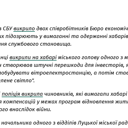
з СБУ
викрило
двох співробітників Бюро економіч
их підозрюють у вимаганні та одержанні хабарів
ня службового становища.
нці
викрили на хабарі
міського голову одного з 
н створював штучні перешкоди для інвесторів, я
побудувати вітроелектростанцію, а потім ста
елене світло".
і
поліція викрила
чиновників, які вимагали хабарі
 компенсацій у межах програм відновлення жит
го внаслідок війни.
начальника одного з відділів Луцької міської ра