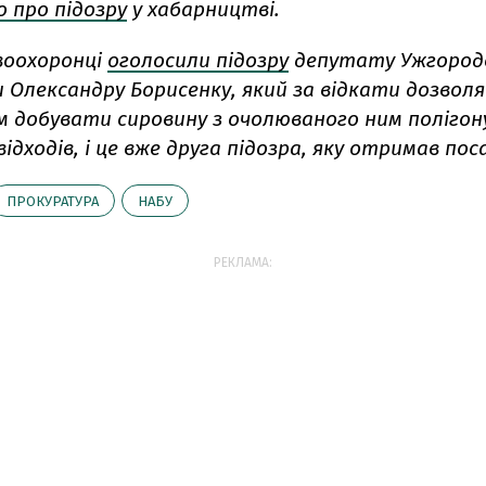
 про підозру
у хабарництві.
воохоронці
оголосили підозру
депутату Ужгород
и Олександру Борисенку, який за відкати дозволя
м добувати сировину з очолюваного ним полігон
ідходів, і це вже друга підозра, яку отримав пос
ПРОКУРАТУРА
НАБУ
РЕКЛАМА: