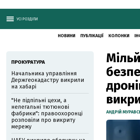
УСІ РОЗДІЛИ
НОВИНИ
ПУБЛІКАЦІЇ
КОЛОНКИ
ІН
Мільй
ПРОКУРАТУРА
безп
Начальника управління
Держгеокадастру викрили
дроні
на хабарі
викри
"Не підпільні цехи, а
нелегальні тютюнові
АНДРІЙ МУРАВ
фабрики": правоохоронці
розповіли про викриту
мережу