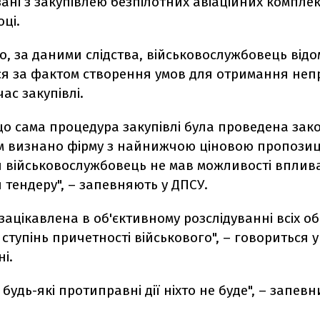
ані з закупівлею безпілотних авіаційних комплек
ці.
, за даними слідства, військовослужбовець відо
ся за фактом створення умов для отримання неп
ас закупівлі.
що сама процедура закупівлі була проведена зак
 визнано фірму з найнижчою ціновою пропозиці
 військовослужбовець не мав можливості вплив
тендеру", – запевняють у ДПСУ.
зацікавлена в об'єктивному розслідуванні всіх о
ступінь причетності військового", – говориться у
і.
будь-які протиправні дії ніхто не буде", – запевн