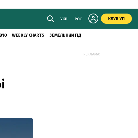
КЛУБ УП
УКР
РОС
В'Ю
WEEKLY CHARTS
ЗЕМЕЛЬНИЙ ГІД
РЕКЛАМА:
і