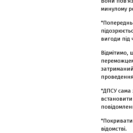
Вони пов'яз
минулому ро
"Попередньо
підозрюєть
вигоди під ч
Відмітимо, 
переможцем
затриманий
проведення 
"ДПСУ сама 
встановити 
повідомленн
"Покривати 
відомстві.