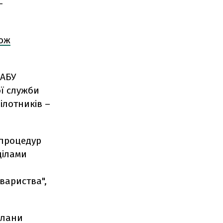
-
кож
НАБУ
ї служби
ілотників –
 процедур
ділами
вариства",
плани