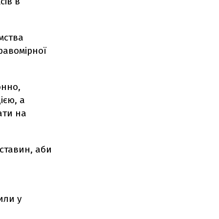
сів в
мства
равомірної
онно,
єю, а
ати на
бставин, аби
или у