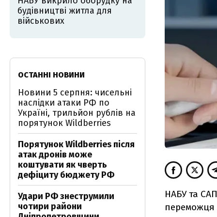
НАБУ викрило оборудку на
будівництві житла для
військових
ОСТАННІ НОВИНИ
Новини 5 серпня: чисельні
наслідки атаки РФ по
Україні, трильйон рублів на
порятунок Wildberries
Порятунок Wildberries після
атак дронів може
коштувати як чверть
дефіциту бюджету РФ
НАБУ та СА
Удари РФ знеструмили
чотири райони
переможця 
Дніпропетровщини