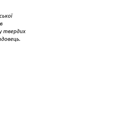
ської
в
у твердих
адовець.