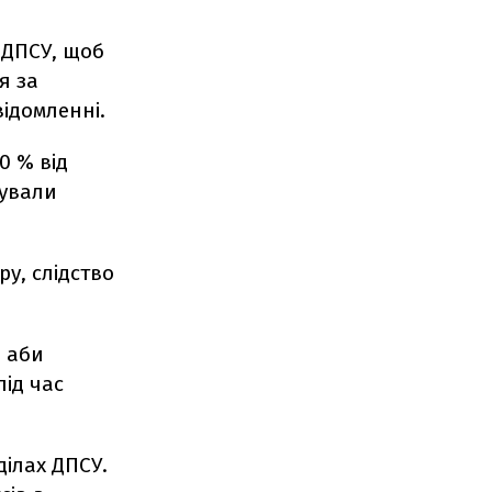
 ДПСУ, щоб
я за
відомленні.
0 % від
нували
у, слідство
, аби
ід час
ділах ДПСУ.