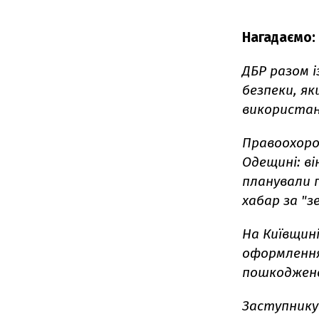
Нагадаємо:
ДБР разом і
безпеки, як
використан
Правоохоро
Одещині: ві
планували 
хабар за "з
На Київщин
оформлення
пошкоджено
Заступнику 