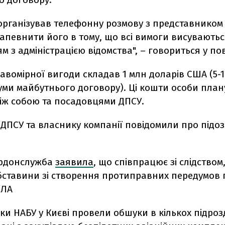
 організував телефонну розмову з представником
апевнити його в тому, що всі вимоги висуваютьс
 з адміністрацією відомства", – говориться у по
авомірної вигоди складав 1 млн доларів США (5-1
уми майбутнього договору). Ці кошти особи пла
між собою та посадовцями ДПСУ.
ПСУ та власнику компанії повідомили про підозр
рдонслужба
заявила
, що співпрацює зі слідством
бставини зі створення протиправних передумов п
пЛА
ки НАБУ у Києві провели обшуки в кількох підроз