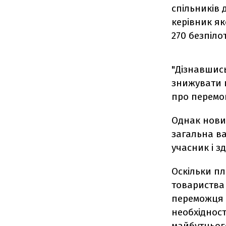
спільників 
керівник я
270 безпіло
"Дізнавшись
знижувати ц
про перемог
Однак нови
загальна ва
учасник і з
Оскільки п
товариства 
переможця 
необхіднос
майбутньог