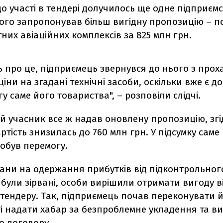
до участі в тендері долучилось ще одне підприємс
кого запропонував більш вигідну пропозицію – п
тних авіаційних комплексів за 825 млн грн.
 про це, підприємець звернувся до нього з прох
іни на згадані технічні засоби, оскільки вже є д
у саме його товариства", – розповіли слідчі.
й учасник все ж надав оновлену пропозицію, згі
ртість знизилась до 760 млн грн. У підсумку саме
добув перемогу.
лани на одержання прибутків від підконтрольног
були зірвані, особи вирішили отримати вигоду в
тендеру. Так, підприємець почав переконувати й
ті надати хабар за безпроблемне укладення та в
о договору.