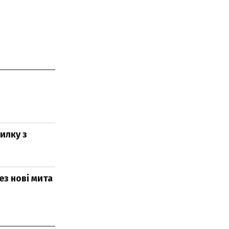
силку з
ез нові мита