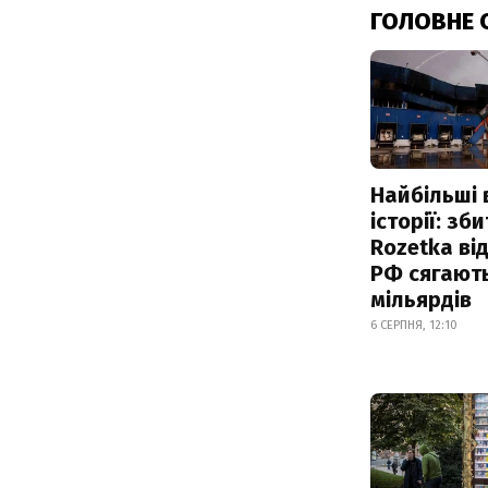
ГОЛОВНЕ 
Найбільші 
історії: зб
Rozetka від
РФ сягают
мільярдів
6 СЕРПНЯ, 12:10