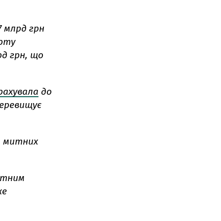
7 млрд грн
орту
рд грн, що
рахувала
до
перевищує
ь митних
митним
же