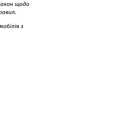
закон щодо
равил.
мобілів з