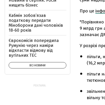
Новини 6 серпня: Росія
нищить бізнес
Про це
інф
Кабмін зобовʼязав
податкову передати
"Порівняно 
Міноборони дані чоловіків
9 млрд грн 
18-60 років
зазначає Д
Єврокомісія попередила
У розрізі п
Румунію через наміри
відкласти відмову від
вугільних ТЕС
пільги, 
(16,2 млр
ВСІ НОВИНИ
пільги н
тютюнови
РЕКЛАМА:
звільнен
вільну т