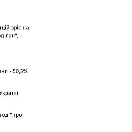
цій зріс на
д грн", –
ня - 50,5%
Україні
год "про