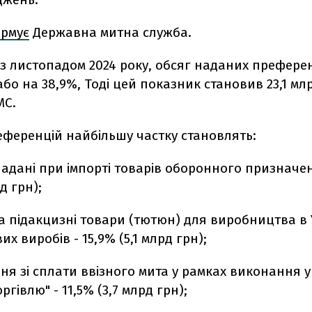
ормує
Державна митна служба.
з листопадом 2024 року, обсяг наданих преферен
або на 38,9%, Тоді цей показник становив 23,1 млр
МС.
референцій найбільшу частку становлять:
надані при імпорті товарів оборонного призначен
д грн);
а підакцизні товари (тютюн) для виробництва в 
х виробів - 15,9% (5,1 млрд грн);
ня зі сплати ввізного мита у рамках виконання у
оргівлю" - 11,5% (3,7 млрд грн);