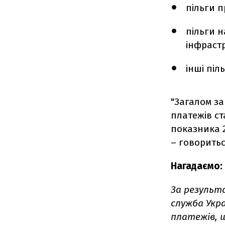
пільги п
пільги н
інфрастр
інші піл
"Загалом за
платежів ст
показника 2
– говоритьс
Нагадаємо:
За результ
служба Укр
платежів, 