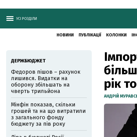
УСІ РОЗДІЛИ
НОВИНИ
ПУБЛІКАЦІЇ
КОЛОНКИ
ІН
Імпор
ДЕРЖБЮДЖЕТ
більш
Федоров пішов – рахунок
лишився. Видатки на
рік т
оборону збільшать на
чверть трильйона
АНДРІЙ МУРАВ
Мінфін показав, скільки
грошей та на що витратили
з загального фонду
бюджету за пів року