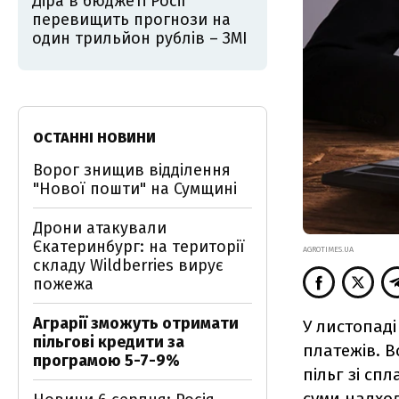
Діра в бюджеті Росії
перевищить прогнози на
один трильйон рублів – ЗМІ
ОСТАННІ НОВИНИ
Ворог знищив відділення
"Нової пошти" на Сумщині
Дрони атакували
Єкатеринбург: на території
AGROTIMES.UA
складу Wildberries вирує
пожежа
Аграрії зможуть отримати
У листопад
пільгові кредити за
платежів. 
програмою 5-7-9%
пільг зі сп
суми надхо