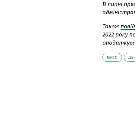
В липні пр
адміністра
Також
пові
2022 року п
оподаткува
МИТО
ДЕ