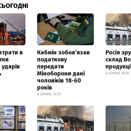
СЬОГОДНІ
втрати в
Кабмін зобовʼязав
Росія зр
итки
податкову
склад Bo
 ударів
передати
продукц
ь
Міноборони дані
6 СЕРПНЯ, 10:50
чоловіків 18-60
років
6 СЕРПНЯ, 19:39