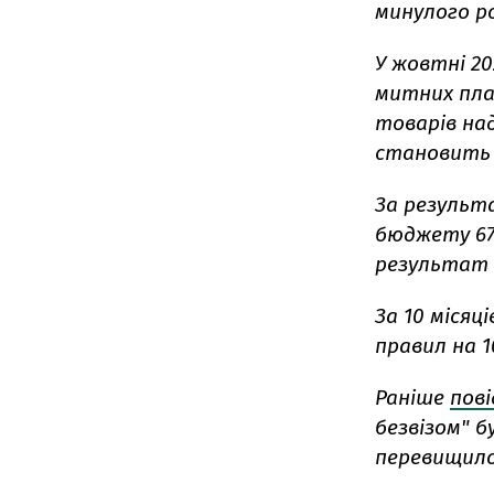
минулого ро
У жовтні 2
митних пла
товарів над
становить 
За результ
бюджету 67
результат 
За 10 місяц
правил на 1
Раніше
пов
безвізом" 
перевищило 