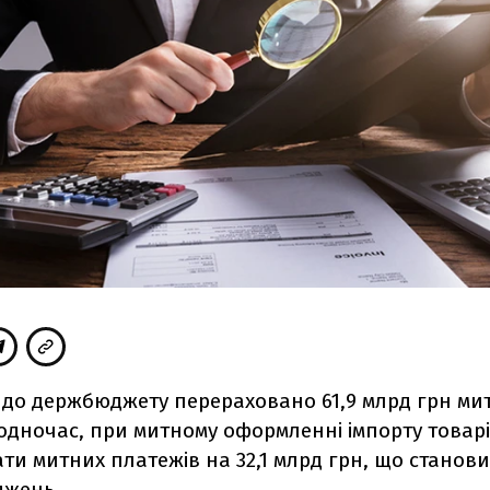
і до держбюджету перераховано 61,9 млрд грн ми
Водночас, при митному оформленні імпорту товар
лати митних платежів на 32,1 млрд грн, що станови
джень.