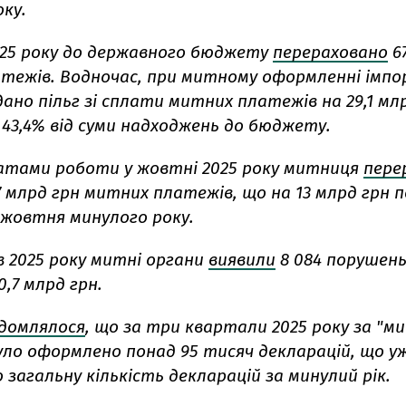
ку.
025 року до державного бюджету
перераховано
6
тежів. Водночас, при митному оформленні імп
ано пільг зі сплати митних платежів на 29,1 мл
43,4% від суми надходжень до бюджету.
атами роботи у жовтні 2025 року митниця
пере
 млрд грн митних платежів, що на 13 млрд грн 
жовтня минулого року.
ів 2025 року митні органи
виявили
8 084 порушен
0,7 млрд грн.
ідомлялося
, що за три квартали 2025 року за "
було оформлено понад 95 тисяч декларацій, що у
загальну кількість декларацій за минулий рік.