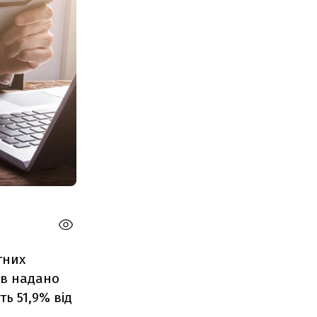
тних
ів надано
ть 51,9% від