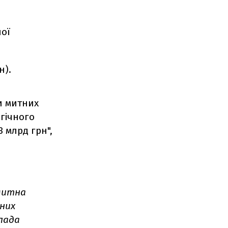
ної
н).
ти митних
огічного
 млрд грн",
митна
них
пада