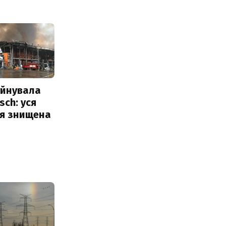
уйнувала
sch: уся
ія знищена