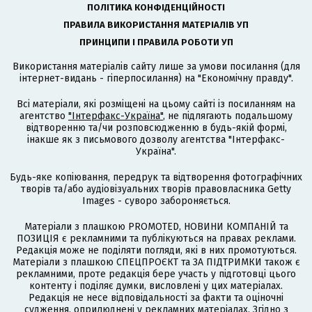
ПОЛІТИКА КОНФІДЕНЦІЙНОСТІ
ПРАВИЛА ВИКОРИСТАННЯ МАТЕРІАЛІВ УП
ПРИНЦИПИ І ПРАВИЛА РОБОТИ УП
Використання матеріалів сайту лише за умови посилання (для
інтернет-видань - гіперпосилання) на "Економічну правду".
Всі матеріали, які розміщені на цьому сайті із посиланням на
агентство
"Інтерфакс-Україна"
, не підлягають подальшому
відтворенню та/чи розповсюдженню в будь-якій формі,
інакше як з письмового дозволу агентства "Інтерфакс-
Україна".
Будь-яке копіювання, передрук та відтворення фотографічних
творів та/або аудіовізуальних творів правовласника Getty
Images - суворо забороняється.
Матеріали з плашкою PROMOTED, НОВИНИ КОМПАНІЙ та
ПОЗИЦІЯ є рекламними та публікуються на правах реклами.
Редакція може не поділяти погляди, які в них промотуються.
Матеріали з плашкою СПЕЦПРОЄКТ та ЗА ПІДТРИМКИ також є
рекламними, проте редакція бере участь у підготовці цього
контенту і поділяє думки, висловлені у цих матеріалах.
Редакція не несе відповідальності за факти та оціночні
судження, оприлюднені у рекламних матеріалах. Згідно з