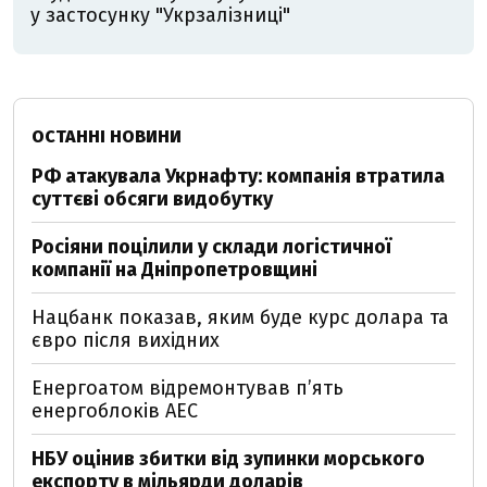
у застосунку "Укрзалізниці"
ОСТАННІ НОВИНИ
РФ атакувала Укрнафту: компанія втратила
суттєві обсяги видобутку
Росіяни поцілили у склади логістичної
компанії на Дніпропетровщині
Нацбанк показав, яким буде курс долара та
євро після вихідних
Енергоатом відремонтував п’ять
енергоблоків АЕС
НБУ оцінив збитки від зупинки морського
експорту в мільярди доларів