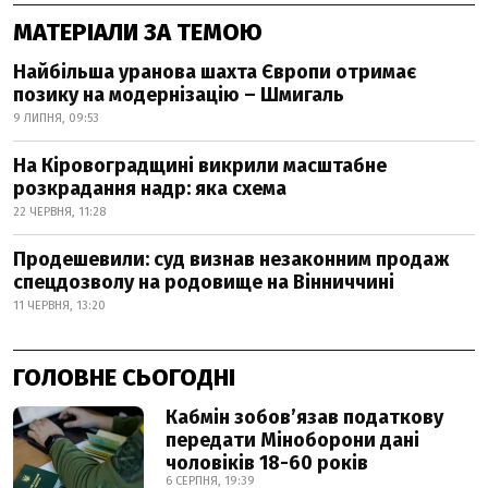
МАТЕРІАЛИ ЗА ТЕМОЮ
Найбільша уранова шахта Європи отримає
позику на модернізацію – Шмигаль
9 ЛИПНЯ, 09:53
На Кіровоградщині викрили масштабне
розкрадання надр: яка схема
22 ЧЕРВНЯ, 11:28
Продешевили: суд визнав незаконним продаж
спецдозволу на родовище на Вінниччині
11 ЧЕРВНЯ, 13:20
ГОЛОВНЕ СЬОГОДНІ
Кабмін зобовʼязав податкову
передати Міноборони дані
чоловіків 18-60 років
6 СЕРПНЯ, 19:39