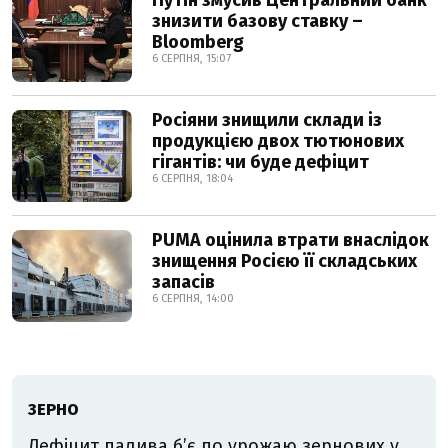
Путін змусив Центральний банк
знизити базову ставку –
Bloomberg
6 СЕРПНЯ, 15:07
Росіяни знищили склади із
продукцією двох тютюнових
гігантів: чи буде дефіцит
6 СЕРПНЯ, 18:04
PUMA оцінила втрати внаслідок
знищення Росією її складських
запасів
6 СЕРПНЯ, 14:00
ЗЕРНО
Дефіцит палива б’є по урожаю зернових у