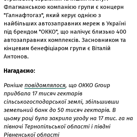
Флагманською компанією групи є концерн
"Галнафтогаз", який керує однією з
найбільших автозаправних мереж в Україні
під брендом "ОККО", що налічує близько 400
автозаправних комплексів. Засновником та
кінцевим бенефіціаром групи є Віталій
Антонов.
Нагадаємо:
Раніше
повідомлялося
, що OККО Group
придбала 17 тисяч гектарів
сільськогосподарської землі, збільшивши
земельний банк до 50 тисяч гектарів. В
цьому році була закрила угоду на 17 тис. га на
півночі Тернопільської області і півдні
Рівненської області