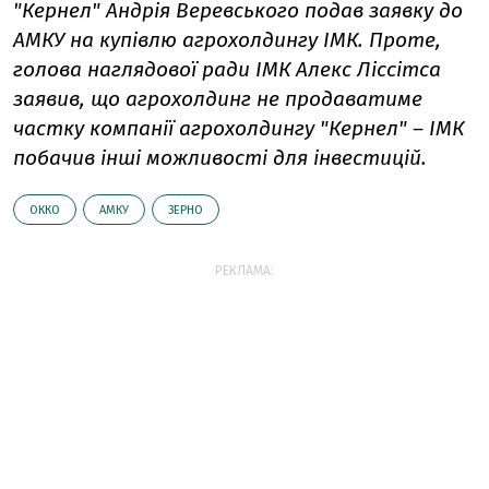
"Кернел" Андрія Веревського подав заявку до
АМКУ на купівлю агрохолдингу ІМК. Проте,
голова наглядової ради ІМК Алекс Ліссітса
заявив, що агрохолдинг не продаватиме
частку компанії агрохолдингу "Кернел" – ІМК
побачив інші можливості для інвестицій.
ОККО
АМКУ
ЗЕРНО
РЕКЛАМА: