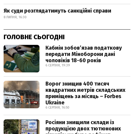
Як суди розглядатимуть санкційні справи
8 ЛИПНЯ, 16:30
ГОЛОВНЕ СЬОГОДНІ
Кабмін зобовʼязав податкову
передати Міноборони дані
чоловіків 18-60 років
6 СЕРПНЯ, 19:39
Ворог знищив 400 тисяч
квадратних метрів складських
приміщень за місяць – Forbes
Ukraine
6 СЕРПНЯ, 16:50
Росіяни знищили склади із
продукцією двох тютюнових