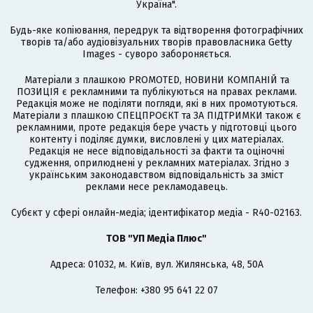
Україна".
Будь-яке копіювання, передрук та відтворення фотографічних
творів та/або аудіовізуальних творів правовласника Getty
Images - суворо забороняється.
Матеріали з плашкою PROMOTED, НОВИНИ КОМПАНІЙ та
ПОЗИЦІЯ є рекламними та публікуються на правах реклами.
Редакція може не поділяти погляди, які в них промотуються.
Матеріали з плашкою СПЕЦПРОЄКТ та ЗА ПІДТРИМКИ також є
рекламними, проте редакція бере участь у підготовці цього
контенту і поділяє думки, висловлені у цих матеріалах.
Редакція не несе відповідальності за факти та оціночні
судження, оприлюднені у рекламних матеріалах. Згідно з
українським законодавством відповідальність за зміст
реклами несе рекламодавець.
Cубєкт у сфері онлайн-медіа; ідентифікатор медіа - R40-02163.
ТОВ "УП Медіа Плюс"
Адреса: 01032, м. Київ, вул. Жилянська, 48, 50А
Телефон: +380 95 641 22 07