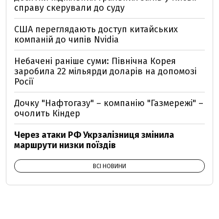
справу скерували до суду
США переглядають доступ китайських
компаній до чипів Nvidia
Небачені раніше суми: Північна Корея
заробила 22 мільярди доларів на допомозі
Росії
Дочку "Нафтогазу" – компанію "Газмережі" –
очолить Кіндер
Через атаки РФ Укрзалізниця змінила
маршрути низки поїздів
ВСІ НОВИНИ