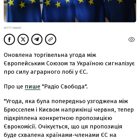
GETTY IMAGES
Оновлена торгівельна угода між
Європейським Союзом та Україною сигналізує
про силу аграрного лобі у ЄС.
Про це
пише
"Радіо Свобода".
"Угода, яка була попередньо узгоджена між
Брюсселем і Києвом наприкінці червня, тепер
підкріплена конкретною пропозицією
Єврокомісії. Очікується, що ця пропозиція
буде схвалена країнами-членами ЄС на