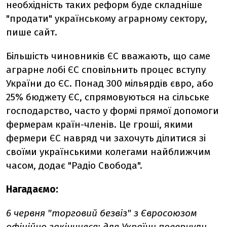
необхідність таких реформ буде складніше
"продати" українському аграрному сектору,
пише сайт.
Більшість чиновників ЄС вважають, що саме
аграрне лобі ЄС сповільнить процес вступу
України до ЄС. Понад 300 мільярдів євро, або
25% бюджету ЄС, спрямовуються на сільське
господарство, часто у формі прямої допомоги
фермерам країн-членів. Це гроші, якими
фермери ЄС навряд чи захочуть ділитися зі
своїми українськими колегами найближчим
часом, додає "Радіо Свобода".
Нагадаємо:
6 червня "торговий безвіз" з Євросоюзом
офіційно
закінчився
: для України повернули