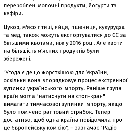
перероблені молочні продукти, йогурти та
кефіри.
Цукор, м'ясо птиці, яйця, пшениця, кукурудза
та мед, також можуть експортуватися до ЄС за
більшими квотами, ніж у 2016 році. Але квоти
на більшість м'ясних продуктів були
збережені.
"Угода є дещо жорсткішою для України,
оскільки вона впорядковує процес екстренної
зупинки українського імпорту. Раніше група
країн могла "натиснути на стоп-кран" і
вимагати тимчасової зупинки імпорту, якщо
було помічено раптовий стрибок. Тепер
достатньо, щоб одна країна повідомила про
це Європейську комісію", – зазначає "Радіо