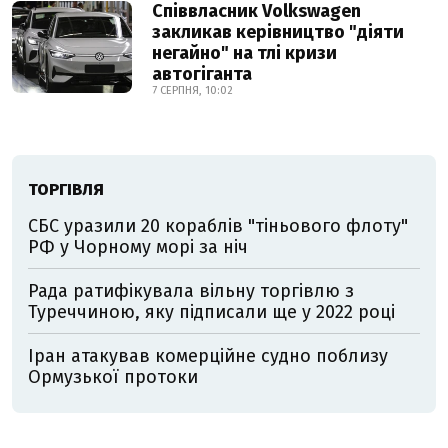
Співвласник Volkswagen
закликав керівництво "діяти
негайно" на тлі кризи
автогіганта
7 СЕРПНЯ, 10:02
ТОРГІВЛЯ
СБС уразили 20 кораблів "тіньового флоту"
РФ у Чорному морі за ніч
Рада ратифікувала вільну торгівлю з
Туреччиною, яку підписали ще у 2022 році
Іран атакував комерційне судно поблизу
Ормузької протоки