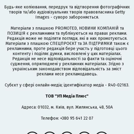
Будь-яке копіювання, передрук та відтворення фотографічних
творів та/або аудіовізуальних творів правовласника Getty
Images - суворо забороняється.
Матеріали з плашкою PROMOTED, НОВИНИ КОМПАНІЙ та
ПОЗИЦІЯ є рекламними та публікуються на правах реклами.
Редакція може не поділяти погляди, які в них промотуються.
Матеріали з плашкою СПЕЦПРОЄКТ та ЗА ПІДТРИМКИ також є
рекламними, проте редакція бере участь у підготовці цього
контенту і поділяє думки, висловлені у цих матеріалах.
Редакція не несе відповідальності за факти та оціночні
судження, оприлюднені у рекламних матеріалах. Згідно з
українським законодавством відповідальність за зміст
реклами несе рекламодавець.
Cубєкт у сфері онлайн-медіа; ідентифікатор медіа - R40-02163.
ТОВ "УП Медіа Плюс"
Адреса: 01032, м. Київ, вул. Жилянська, 48, 50А
Телефон: +380 95 641 22 07