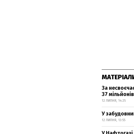
МАТЕРІАЛ
За несвоєча
37 мільйонів
12 ЛИПНЯ, 14:25
У забудовни
12 ЛИПНЯ, 13:55
У Нафтогазі