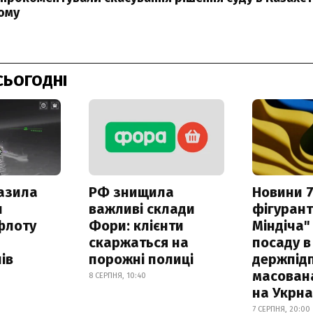
ому
СЬОГОДНІ
азила
РФ знищила
Новини 7
н
важливі склади
фігурант
флоту
Фори: клієнти
Міндіча"
скаржаться на
посаду в
ів
порожні полиці
держпідп
масован
8 СЕРПНЯ, 10:40
на Укрн
7 СЕРПНЯ, 20:00