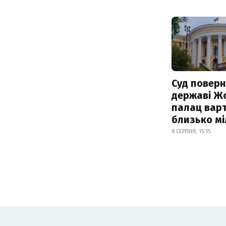
Суд поверн
державі Ж
палац варт
близько м
8 СЕРПНЯ, 15:15