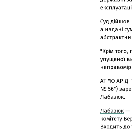
експлуатац
Суд дійшов 
а надані су
абстрактни
"Крім того,
упущеної ви
неправомірні
АТ "Ю АР ДІ
№ 56") заре
Лабазюк.
Лабазюк
— 
комітету Ве
Входить до 