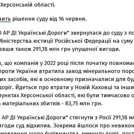
 Херсонській області.
чить
рішення суду від 16 червня.
 АР ДІ Українські Дороги" звернулася до суду з 
Міністерства юстиції Російської Федерації на суму
авши також 291,18 млн грн упущеної вигоди.
, що компанія у 2022 році після початку повном
 проти України втратила завод мінерального поро
х засобів, які в основному призначалися для б
доріг. Йдеться про втрати у Новій Каховці та інши
унктах Херсонської області, які були тимчасово 
а матеріальних збитків - 83,75 млн грн.
АР ДІ Українські Дороги" стягнути з Росії 291,18 
игоди суд відхилив. Зокрема йшлося про невикон
мовлення щодо будівництва, ремонту доріг, послу