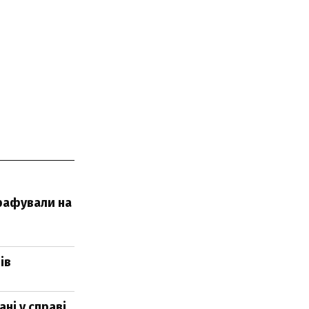
трафували на
ів
ні у справі