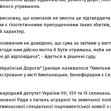
ійного утримання.
висновку, що компанія не змогла це підтвердити
ми є гіпотетичними припущеннями таких збитків,
й характер.
 позивачем не доведено, що сума за звітами у виг
годи ним дійсно могла б бути отримана, якби не
 дії відповідача", - йдеться в рішенні суду.
 Українські Дороги" (раніше називалося "Хмельн
єстроване у місті Хмельницьке. Бенефіціаром є Се
народний депутат України VII, VIII та IX скликань
рховної Ради з питань аграрної та земельної пол
тимчасової спеціальної парламентської комісії з