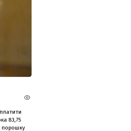
аплатити
ка 83,75
о порошку