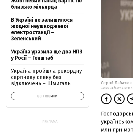
Жовтневий палац вартістю
близько мільярда
В Україні не залишилося
жодної неушкодженої
електростанції –
Зеленський
Україна уразила ще два НПЗ
у Росії – Генштаб
Україна пройшла рекордну
серпневу спеку без
відключень – Шмигаль
Сергій Лабазюк
ФОТО З ФЕЙСБУК СТОРІН
ВСІ НОВИНИ
Господарсь
українськом
РЕКЛАМА:
млн грн мат