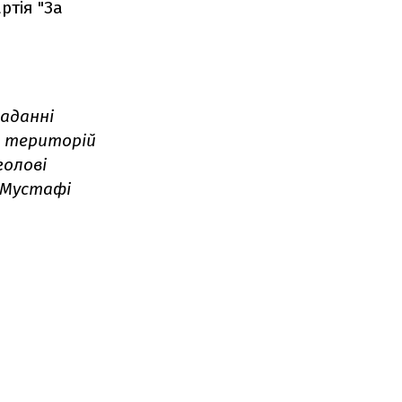
ртія "За
наданні
, територій
голові
 Мустафі