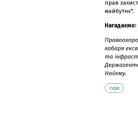
прав захист
майбутнє".
Нагадаємо:
Правоохоро
хабаря ексв
та інфраст
Держагентс
Найєму.
СУДИ