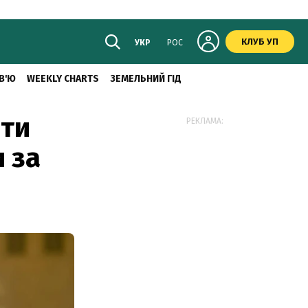
КЛУБ УП
УКР
РОС
В'Ю
WEEKLY CHARTS
ЗЕМЕЛЬНИЙ ГІД
ити
РЕКЛАМА:
 за