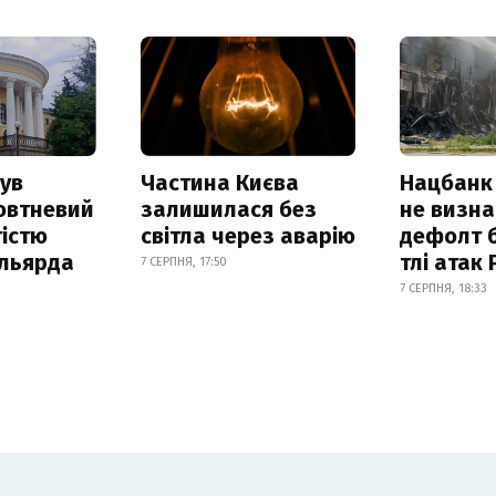
ув
Частина Києва
Нацбанк
овтневий
залишилася без
не визн
істю
світла через аварію
дефолт б
ільярда
тлі атак
7 СЕРПНЯ, 17:50
7 СЕРПНЯ, 18:33