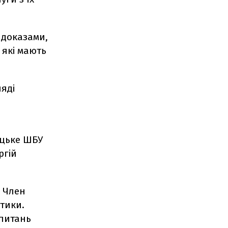
 доказами,
 які мають
ляді
ицьке
ШБУ
ргій
. Член
ітики.
 питань