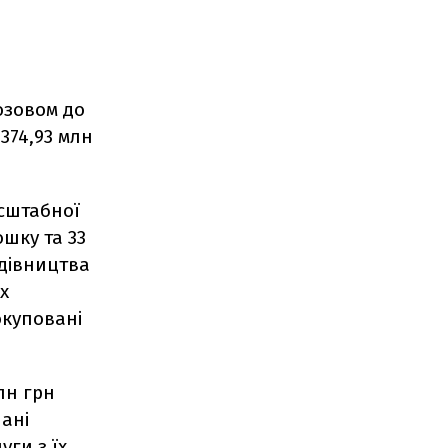
позовом до
 374,93 млн
асштабної
шку та 33
удівництва
х
окуповані
млн грн
ані
ги з їх