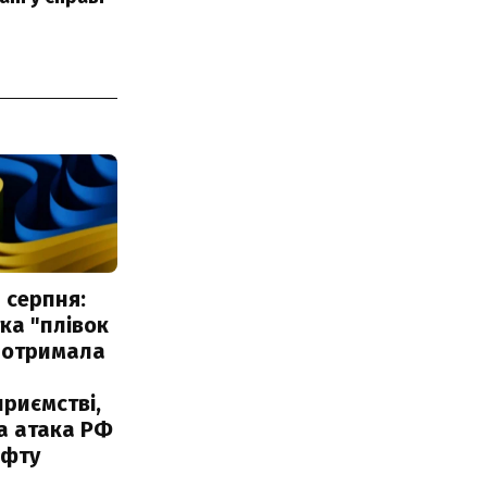
 серпня:
ка "плівок
 отримала
риємстві,
а атака РФ
афту