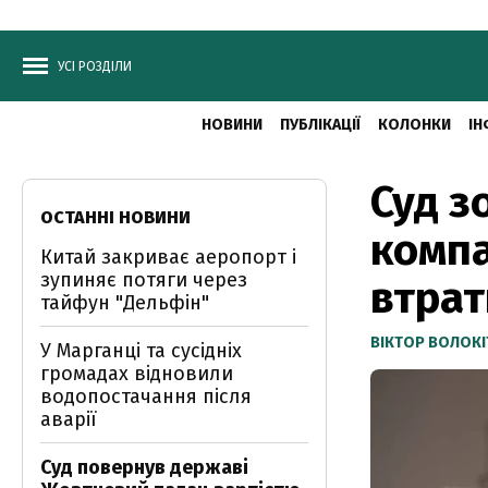
УСІ РОЗДІЛИ
НОВИНИ
ПУБЛІКАЦІЇ
КОЛОНКИ
ІН
Суд з
ОСТАННІ НОВИНИ
компа
Китай закриває аеропорт і
зупиняє потяги через
втрат
тайфун "Дельфін"
ВІКТОР ВОЛОКІ
У Марганці та сусідніх
громадах відновили
водопостачання після
аварії
Суд повернув державі