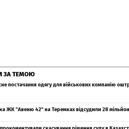
И ЗА ТЕМОЮ
сне постачання одягу для військових компанію ош
ка ЖК "Авеню 42" на Теремках відсудили 28 мільйон
 прокоментували скасування рішення суду в Казахста