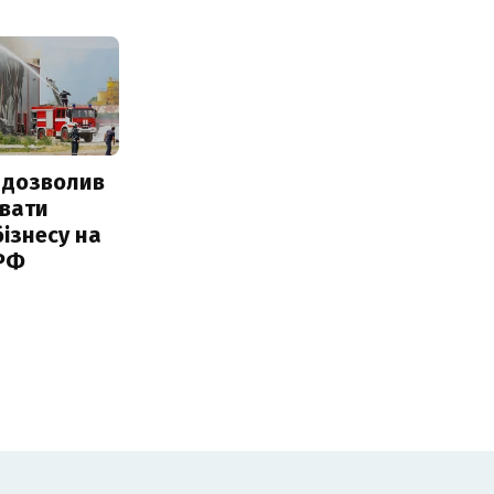
 дозволив
авати
ізнесу на
 РФ