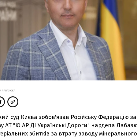
КИ ЛАБАЗЮКА
кий суд Києва зобов'язав Російську Федерацію з
у АТ "Ю АР ДІ Українські Дороги" нардепа Лабазю
еріальних збитків за втрату заводу мінеральног