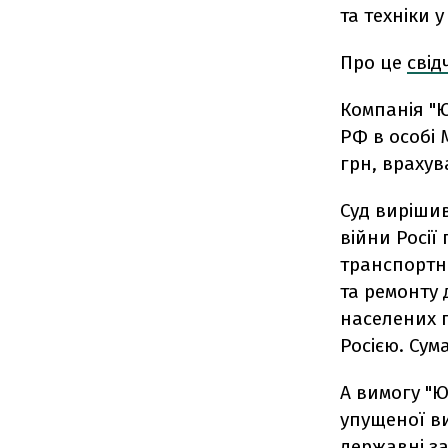
та техніки у
Про це
свід
Компанія "Ю
РФ в особі 
грн, врахув
Суд вирішив
війни Росії
транспортни
та ремонту 
населених п
Росією. Сум
А вимогу "Ю 
упущеної в
державні за