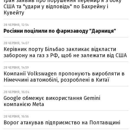
Іран заявив про порушення перемир’я з боку
США та "удари у відповідь" по Бахрейну і
Кувейту
28 ЧЕРВНЯ, 12:54
Росіяни поцілили по фармзаводу "Дарниця"
28 ЧЕРВНЯ, 14:07
Керівник порту Більбао закликає відкласти
заборону на газ з РФ, щоб не залежати від США
28 ЧЕРВНЯ, 14:59
Компанії Volkswagen пропонують виробляти в
Німеччині автомобілі, розроблені в Китаї
28 ЧЕРВНЯ, 16:04
Google обмежує використання Gemini
компанією Meta
28 ЧЕРВНЯ, 16:56
Ворог атакував підприємство на Полтавщині