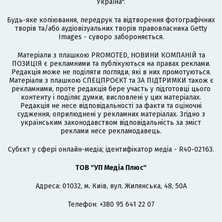
Україна".
Будь-яке копіювання, передрук та відтворення фотографічних
творів та/або аудіовізуальних творів правовласника Getty
Images - суворо забороняється.
Матеріали з плашкою PROMOTED, НОВИНИ КОМПАНІЙ та
ПОЗИЦІЯ є рекламними та публікуються на правах реклами.
Редакція може не поділяти погляди, які в них промотуються.
Матеріали з плашкою СПЕЦПРОЄКТ та ЗА ПІДТРИМКИ також є
рекламними, проте редакція бере участь у підготовці цього
контенту і поділяє думки, висловлені у цих матеріалах.
Редакція не несе відповідальності за факти та оціночні
судження, оприлюднені у рекламних матеріалах. Згідно з
українським законодавством відповідальність за зміст
реклами несе рекламодавець.
Cубєкт у сфері онлайн-медіа; ідентифікатор медіа - R40-02163.
ТОВ "УП Медіа Плюс"
Адреса: 01032, м. Київ, вул. Жилянська, 48, 50А
Телефон: +380 95 641 22 07