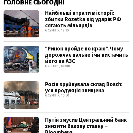
ГОЛОВНЕ СЬОГОДНІ
Найбільші втрати в історії:
збитки Rozetka від ударів РФ
сягають мільярдів
6 СЕРПНЯ, 12:10
"Ринок пройде по краю". Чому
дорожчає пальне і чи вистачить
його на АЗС
6 СЕРПНЯ, 06:00
Росія зруйнувала склад Bosch:
уся продукція знищена
6 СЕРПНЯ, 10:50
Путін змусив Центральний банк
знизити базову ставку –
Bloomberg