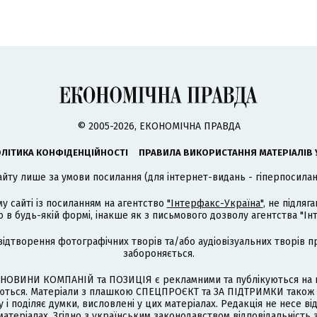
© 2005-2026, ЕКОНОМІЧНА ПРАВДА
ЛІТИКА КОНФІДЕНЦІЙНОСТІ
ПРАВИЛА ВИКОРИСТАННЯ МАТЕРІАЛІВ 
айту лише за умови посилання (для інтернет-видань - гіперпосиланн
му сайті із посиланням на агентство
"Інтерфакс-Україна"
, не підля
 будь-якій формі, інакше як з письмового дозволу агентства "Ін
відтворення фотографічних творів та/або аудіовізуальних творів п
забороняється.
НОВИНИ КОМПАНІЙ та ПОЗИЦІЯ є рекламними та публікуються на п
туються. Матеріали з плашкою СПЕЦПРОЄКТ та ЗА ПІДТРИМКИ також
 і поділяє думки, висловлені у цих матеріалах. Редакція не несе ві
атеріалах. Згідно з українським законодавством відповідальність 