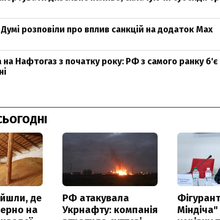
й Думі розповіли про вплив санкцій на додаток Мах
 на Нафтогаз з початку року: РФ з самого ранку б'є
ні
СЬОГОДНІ
айшли, де
РФ атакувала
Фігурант
зерно на
Укрнафту: компанія
Міндіча"