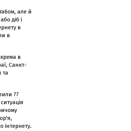
табом, але й
бо діб і
ернету в
ли в
окрема в
аї, Санкт-
 та
пили 77
і ситуація
ричому
ор'я,
о інтернету.