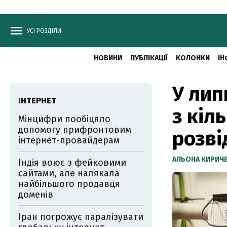
УСІ РОЗДІЛИ
НОВИНИ
ПУБЛІКАЦІЇ
КОЛОНКИ
ІН
У лип
ІНТЕРНЕТ
з кіл
Мінцифри пообіцяло
допомогу прифронтовим
розві
інтернет-провайдерам
АЛЬОНА КИРИЧ
Індія воює з фейковими
сайтами, але налякала
найбільшого продавця
доменів
Іран погрожує паралізувати