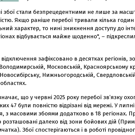
і збої стали безпрецедентними не лише за масш
істю. Якщо раніше перебої тривали кілька годин а
ний характер, то нині зникнення доступу до інт
іонах відбувається майже щоденно", – підкресли
в
ідключення зафіксовано в десятках регіонів, з
Володимирській, Московській, Красноярському кр
 Новосибірську, Нижньогородській, Свердловській
областях.
значає, що у
червні 2025 року перебої зв’язку охо
яких 47 були повністю відрізані від мережі. У липн
, з масовими збоями додатково в 18 регіонах. П
що розташовані далеко від зони бойових дій (Прим
мчатка). Збої спостерігаються і в роботі провідног