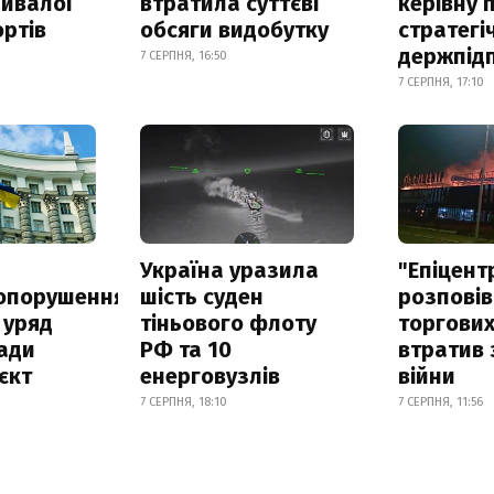
ривалої
втратила суттєві
керівну 
ртів
обсяги видобутку
стратегі
держпід
7 СЕРПНЯ, 16:50
7 СЕРПНЯ, 17:10
а
Україна уразила
"Епіцент
опорушення
шість суден
розповів
 уряд
тіньового флоту
торгових
ади
РФ та 10
втратив 
єкт
енерговузлів
війни
7 СЕРПНЯ, 18:10
7 СЕРПНЯ, 11:56