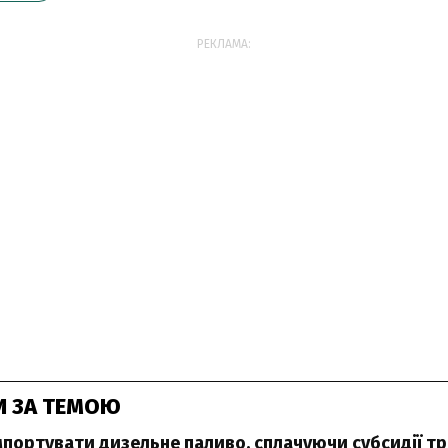
РЕКЛАМА:
И ЗА ТЕМОЮ
імпортувати дизельне паливо, сплачуючи субсидії т