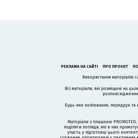
РЕКЛАМА НА САЙТІ
ПРО ПРОЄКТ
ПО
Використання матеріалів с
Всі матеріали, які розміщені на цьо
розповсюдженню в
Будь-яке копіювання, передрук та 
Матеріали з плашкою PROMOTED, 
поділяти погляди, які в них промо
участь у підготовці цього контенту
судження, оприлюднені у рекламних м