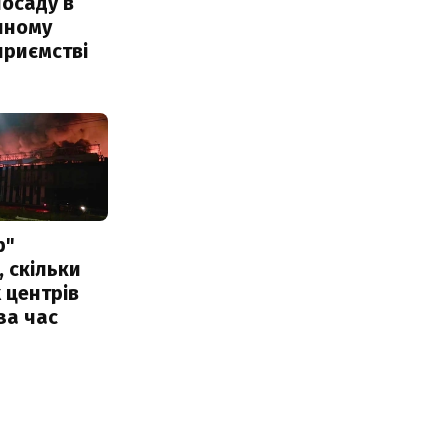
посаду в
чному
приємстві
р"
, скільки
 центрів
за час