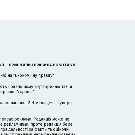
УП
ПРИНЦИПИ І ПРАВИЛА РОБОТИ УП
я) на "Економічну правду".
гають подальшому відтворенню та/чи
терфакс-Україна".
равовласника Getty Images - суворо
равах реклами. Редакція може не
 є рекламними, проте редакція бере
дповідальності за факти та оціночні
за зміст реклами несе рекламодавець.