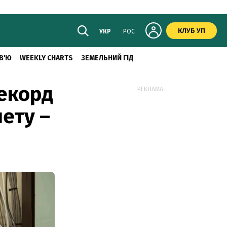
КЛУБ УП
УКР
РОС
В'Ю
WEEKLY CHARTS
ЗЕМЕЛЬНИЙ ГІД
рекорд
РЕКЛАМА:
нету –