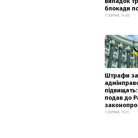
випадок т
блокади по
7 СЕРПНЯ, 14:00
Штрафи з
адмінправ
підвищать:
подав до Р
законопро
7 СЕРПНЯ, 11:23