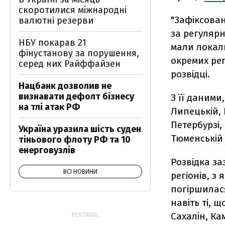
скоротилися міжнародні
"
Зафіксован
валютні резерви
за регулярн
НБУ покарав 21
мали локаль
фінустанову за порушення,
окремих рег
серед них Райффайзен
розвідці.
Нацбанк дозволив не
визнавати дефолт бізнесу
З її даними,
на тлі атак РФ
Липецькій, 
Петербурзі,
Україна уразила шість суден
Тюменській 
тіньового флоту РФ та 10
енерговузлів
Розвідка за
ВСІ НОВИНИ
регіонів, з 
погіршилася
навіть ті, 
Сахалін, Ка
РЕКЛАМА: