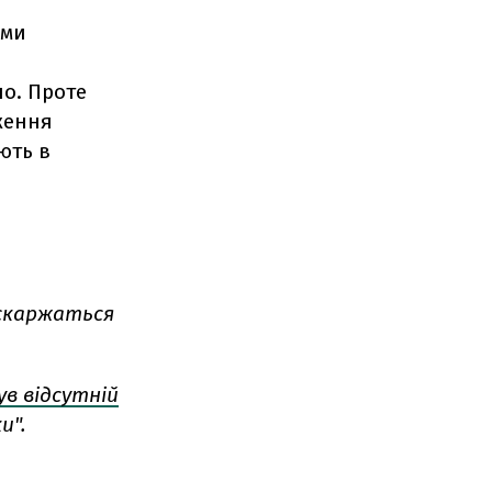
ами
но. Проте
ження
ють в
 скаржаться
ув відсутній
и".