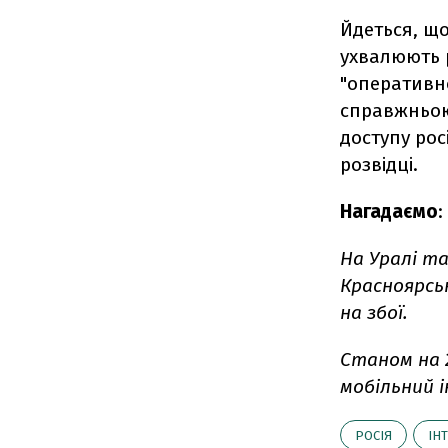
Йдеться, щ
ухвалюють 
"оперативно
справжньою
доступу ро
розвідці.
Нагадаємо
:
На Уралі та
Красноярсь
на збої.
Станом на 
мобільний 
РОСІЯ
ІН