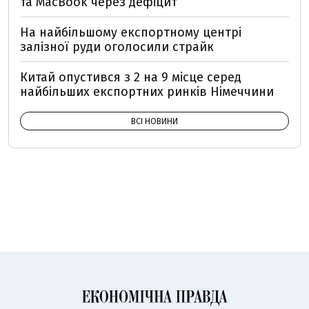
та MacBook через дефіцит
На найбільшому експортному центрі
залізної руди оголосили страйк
Китай опустився з 2 на 9 місце серед
найбільших експортних ринків Німеччини
ВСІ НОВИНИ