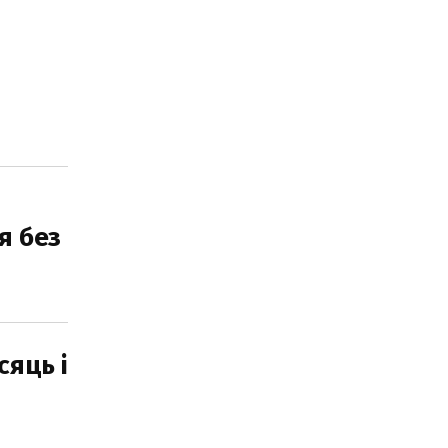
я без
сяць і