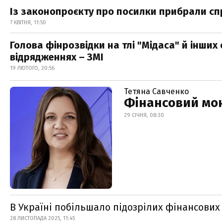
Із законопроєкту про посилки прибрали сп
7 КВІТНЯ, 11:50
Голова фінрозвідки на тлі "Мідаса" й інши
відрядженнях – ЗМІ
19 ЛЮТОГО, 20:56
Тетяна Савченко
Фінансовий мон
29 СІЧНЯ, 08:30
В Україні побільшало підозрілих фінансових
28 ЛИСТОПАДА 2025, 11:45