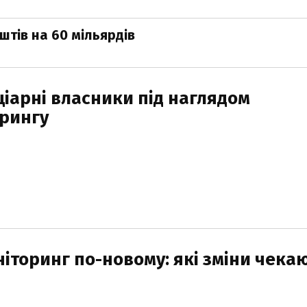
тів на 60 мільярдів
ціарні власники під наглядом
рингу
іторинг по-новому: які зміни чека