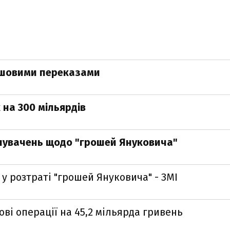
рошовими переказами
 на 300 мільярдів
инувачень щодо "грошей Януковича"
 розтраті "грошей Януковича" - ЗМІ
ві операції на 45,2 мільярда гривень