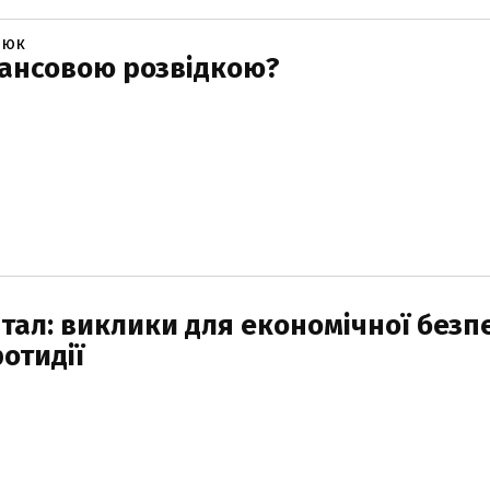
люк
нансовою розвідкою?
тал: виклики для економічної безп
отидії