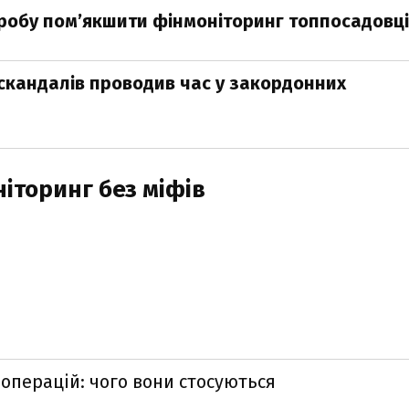
робу пом’якшити фінмоніторинг топпосадовц
х скандалів проводив час у закордонних
іторинг без міфів
 операцій: чого вони стосуються