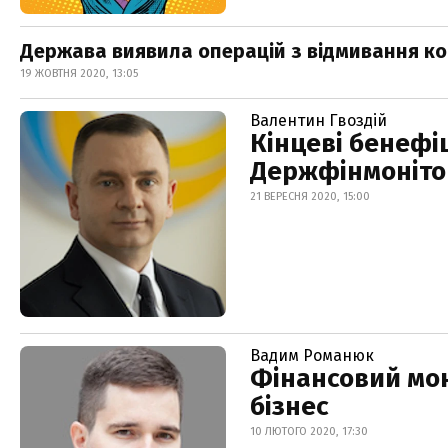
Держава виявила операцій з відмивання кош
19 ЖОВТНЯ 2020, 13:05
Валентин Гвоздій
Кінцеві бенефі
Держфінмоніто
21 ВЕРЕСНЯ 2020, 15:00
Вадим Романюк
Фінансовий мон
бізнес
10 ЛЮТОГО 2020, 17:30