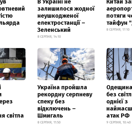
ув
В Україні не
Китай з
овтневий
залишилося жодної
аеропорт
істю
неушкодженої
потяги ч
ільярда
електростанції –
тайфун 
Зеленський
8 СЕРПНЯ, 17:10
8 СЕРПНЯ, 14:10
і
Україна пройшла
Одещина
и
рекордну серпневу
без світл
ерез
спеку без
однієї з
відключень –
наймасш
я світла
Шмигаль
атак РФ
8 СЕРПНЯ, 11:50
9 СЕРПНЯ, 10:40