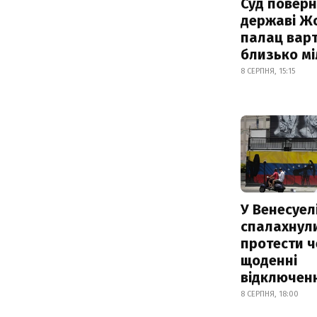
Суд поверн
державі Ж
палац варт
близько м
8 СЕРПНЯ, 15:15
У Венесуел
спалахнул
протести ч
щоденні
відключенн
8 СЕРПНЯ, 18:00