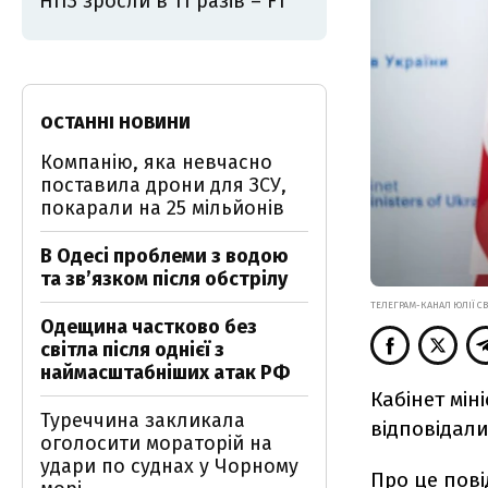
НПЗ зросли в 11 разів – FT
ОСТАННІ НОВИНИ
Компанію, яка невчасно
поставила дрони для ЗСУ,
покарали на 25 мільйонів
В Одесі проблеми з водою
та звʼязком після обстрілу
ТЕЛЕГРАМ-КАНАЛ ЮЛІЇ С
Одещина частково без
світла після однієї з
наймасштабніших атак РФ
Кабінет мін
Туреччина закликала
відповідал
оголосити мораторій на
удари по суднах у Чорному
Про це
пов