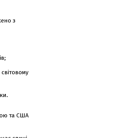
жено з
в;
 світовому
ки.
ною та США