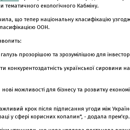
ми
тематичного екологічного Кабміну.
чила, що тепер національну класифікацію узгод
ласифікацією ООН.
зволить:
галузь прозорішою та зрозумілішою для інвесторі
ти конкурентоздатність української сировини на
 нові можливості для бізнесу та розвитку економі
важливий крок після підписання угоди між Украї
аці у сфері корисних копалин", - додала прем'єр.