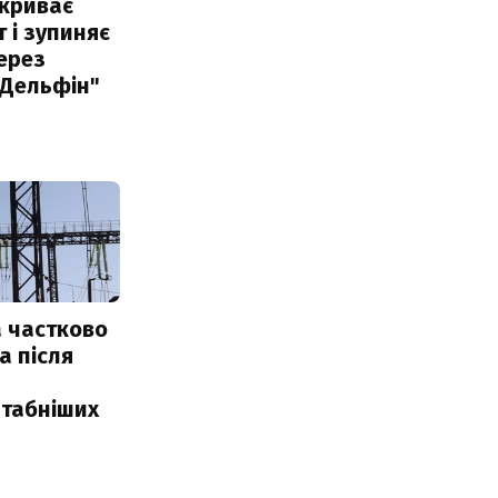
акриває
 і зупиняє
ерез
"Дельфін"
 частково
а після
табніших