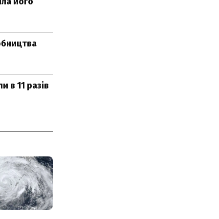
ила його
обництва
 в 11 разів