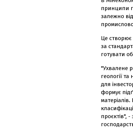
В Мінеконо
принципи ге
залежно від
промислово
Це створює 
за стандарт
готувати об
"Ухвалене 
геології та
для інвесто
формує підґ
матеріалів.
класифікаці
проєктів", -
господарств