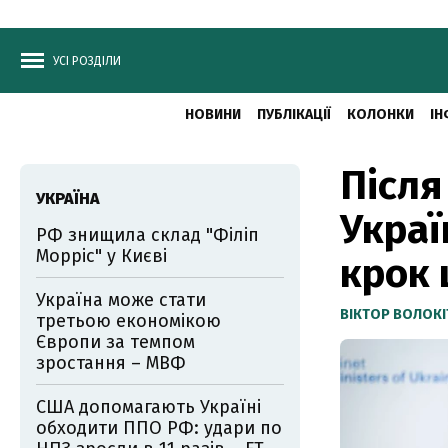
УСІ РОЗДІЛИ
НОВИНИ
ПУБЛІКАЦІЇ
КОЛОНКИ
ІН
Після
УКРАЇНА
Украї
РФ знищила склад "Філіп
Морріс" у Києві
крок 
Україна може стати
ВІКТОР ВОЛОКІ
третьою економікою
Європи за темпом
зростання – МВФ
США допомагають Україні
обходити ППО РФ: удари по