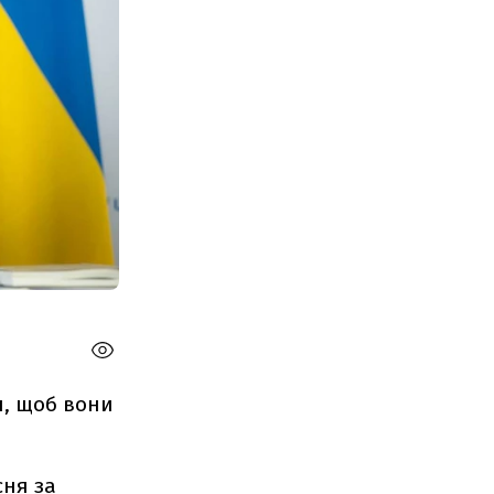
н, щоб вони
сня за