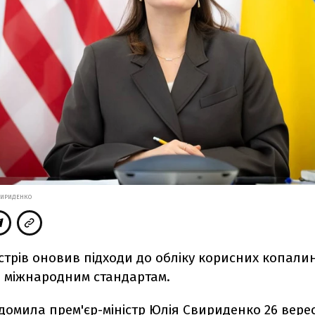
ВИРИДЕНКО
істрів оновив підходи до обліку корисних копали
и міжнародним стандартам.
ідомила
прем'єр-міністр Юлія Свириденко 26 вере