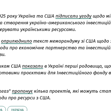
025 року Україна та США
підписали
угоду
щодо мі
а створення україно-американського інвестицій
перувати українськими ресурсами.
оприлюднило
текст меморандуму зі США щодо
угоди про економічне партнерство та інвестиці
ви.
икам США
показали
в Україні перші родовища, щ
товими проєктами для Інвестиційного фонду в
газ"
пропонує
кілька проектів, які можуть ст
оди про ресурси з США.
РА
УКРАЇНА