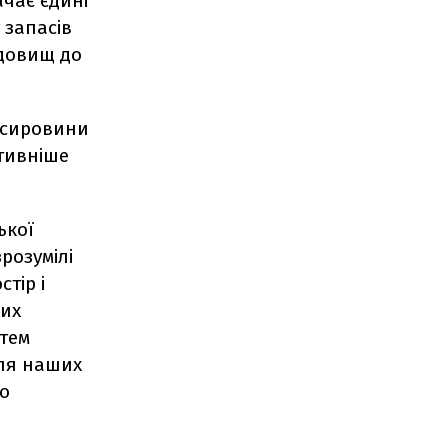
чає єдині
 запасів
одовищ до
ї сировини
ктивніше
.
ької
розумілі
тір і
них
стем
для наших
го