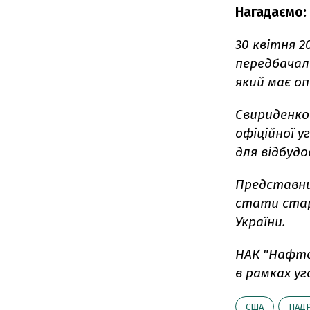
Нагадаємо:
30 квітня 2
передбачал
який має о
Свириденко
офіційної 
для відбудо
Представн
стати стар
України.
НАК "Нафто
в рамках уг
США
НАД