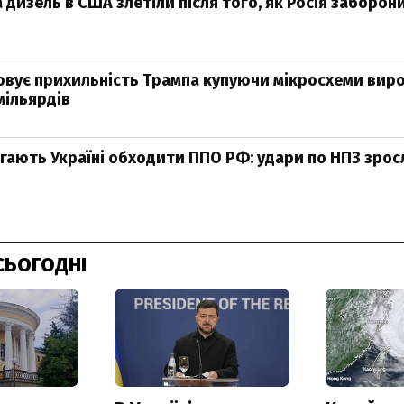
 дизель в США злетіли після того, як Росія заборон
овує прихильність Трампа купуючи мікросхеми вир
мільярдів
ають Україні обходити ППО РФ: удари по НПЗ зросли
СЬОГОДНІ