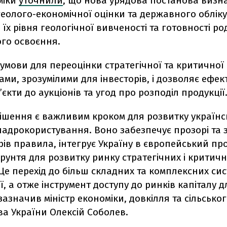
міки
уточнили
, що нова урядова постанова визна
олого-економічної оцінки та державного обліку
 їх рівня геологічної вивченості та готовності р
го освоєння.
умови для переоцінки стратегічної та критично
ами, зрозумілими для інвесторів, і дозволяє ефе
’єкти до аукціонів та угод про розподіл продукції
рішення є важливим кроком для розвитку українс
 надрокористування. Воно забезпечує прозорі та з
рів правила, інтегрує Україну в європейський прос
рунтя для розвитку ринку стратегічних і критич
 Це перехід до більш складних та комплексних си
ї, а отже інструмент доступу до ринків капіталу 
 зазначив міністр економіки, довкілля та сільсько
а України Олексій Соболев.