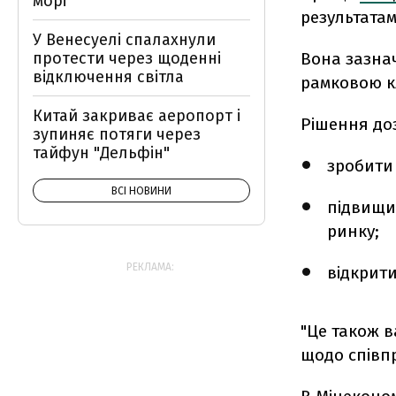
морі
результата
У Венесуелі спалахнули
Вона зазна
протести через щоденні
відключення світла
рамковою к
Китай закриває аеропорт і
Рішення до
зупиняє потяги через
тайфун "Дельфін"
зробити 
ВСІ НОВИНИ
підвищи
ринку;
РЕКЛАМА:
відкрити
"Це також 
щодо співпр