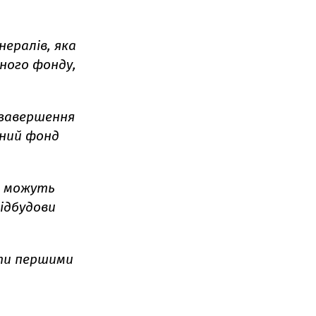
нералів, яка
ного фонду,
 завершення
йний фонд
о можуть
ідбудови
ати першими