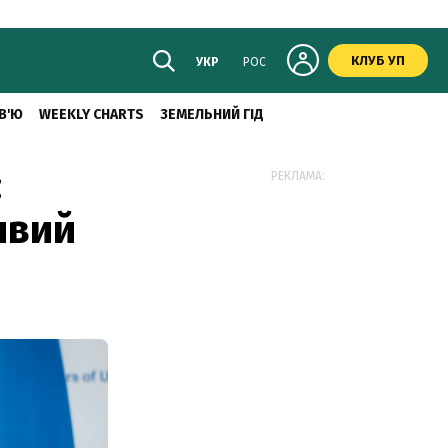
КЛУБ УП
УКР
РОС
В'Ю
WEEKLY CHARTS
ЗЕМЕЛЬНИЙ ГІД
:
РЕКЛАМА:
ивий