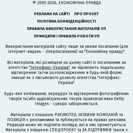
© 2005-2026, ЕКОНОМІЧНА ПРАВДА
РЕКЛАМА НА САЙТІ
ПРО ПРОЄКТ
ПОЛІТИКА КОНФІДЕНЦІЙНОСТІ
ПРАВИЛА ВИКОРИСТАННЯ МАТЕРІАЛІВ УП
ПРИНЦИПИ І ПРАВИЛА РОБОТИ УП
Використання матеріалів сайту лише за умови посилання (для
інтернет-видань - гіперпосилання) на "Економічну правду".
Всі матеріали, які розміщені на цьому сайті із посиланням на
агентство
"Інтерфакс-Україна"
, не підлягають подальшому
відтворенню та/чи розповсюдженню в будь-якій формі,
інакше як з письмового дозволу агентства "Інтерфакс-
Україна".
Будь-яке копіювання, передрук та відтворення фотографічних
творів та/або аудіовізуальних творів правовласника Getty
Images - суворо забороняється.
Матеріали з плашкою PROMOTED, НОВИНИ КОМПАНІЙ та
ПОЗИЦІЯ є рекламними та публікуються на правах реклами.
Редакція може не поділяти погляди, які в них промотуються.
Матеріали з плашкою СПЕЦПРОЄКТ та ЗА ПІДТРИМКИ також є