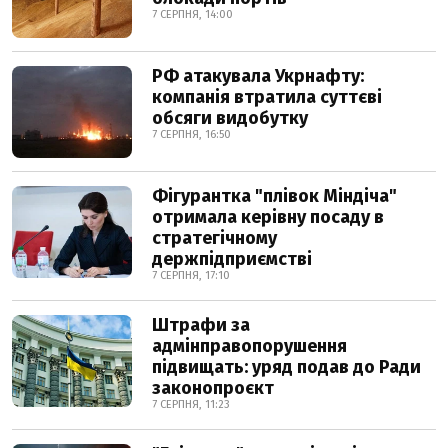
7 СЕРПНЯ, 14:00
РФ атакувала Укрнафту:
компанія втратила суттєві
обсяги видобутку
7 СЕРПНЯ, 16:50
Фігурантка "плівок Міндіча"
отримала керівну посаду в
стратегічному
держпідприємстві
7 СЕРПНЯ, 17:10
Штрафи за
адмінправопорушення
підвищать: уряд подав до Ради
законопроєкт
7 СЕРПНЯ, 11:23