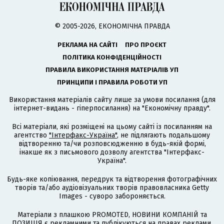
© 2005-2026, ЕКОНОМІЧНА ПРАВДА
РЕКЛАМА НА САЙТІ
ПРО ПРОЄКТ
ПОЛІТИКА КОНФІДЕНЦІЙНОСТІ
ПРАВИЛА ВИКОРИСТАННЯ МАТЕРІАЛІВ УП
ПРИНЦИПИ І ПРАВИЛА РОБОТИ УП
Використання матеріалів сайту лише за умови посилання (для
інтернет-видань - гіперпосилання) на "Економічну правду".
Всі матеріали, які розміщені на цьому сайті із посиланням на
агентство
"Інтерфакс-Україна"
, не підлягають подальшому
відтворенню та/чи розповсюдженню в будь-якій формі,
інакше як з письмового дозволу агентства "Інтерфакс-
Україна".
Будь-яке копіювання, передрук та відтворення фотографічних
творів та/або аудіовізуальних творів правовласника Getty
Images - суворо забороняється.
Матеріали з плашкою PROMOTED, НОВИНИ КОМПАНІЙ та
ПОЗИЦІЯ є рекламними та публікуються на правах реклами.