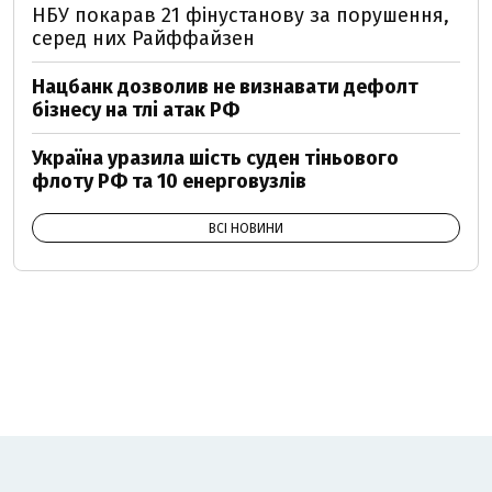
НБУ покарав 21 фінустанову за порушення,
серед них Райффайзен
Нацбанк дозволив не визнавати дефолт
бізнесу на тлі атак РФ
Україна уразила шість суден тіньового
флоту РФ та 10 енерговузлів
ВСІ НОВИНИ