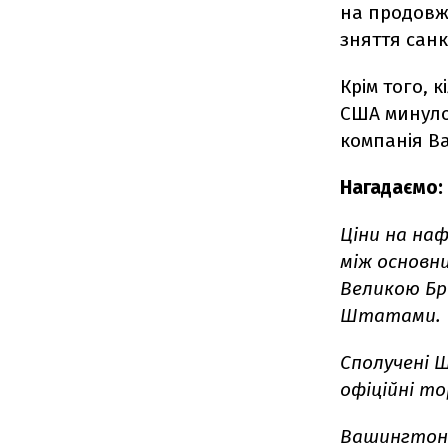
на продовж
зняття санк
Крім того, 
США минуло
компанія Ba
Нагадаємо:
Ціни на на
між основн
Великою Бр
Штатами.
Сполучені 
офіційні т
Вашингто