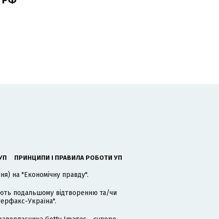
 РФ
УП
ПРИНЦИПИ І ПРАВИЛА РОБОТИ УП
я) на "Економічну правду".
гають подальшому відтворенню та/чи
терфакс-Україна".