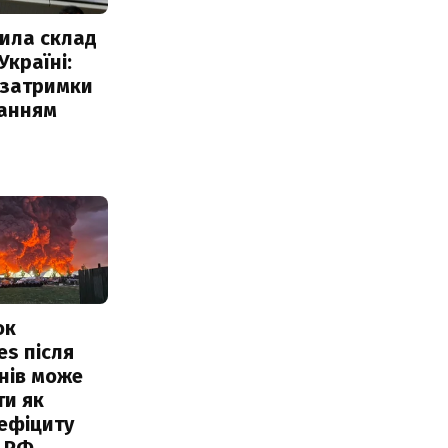
ила склад
Україні:
 затримки
чанням
ок
es після
нів може
ти як
ефіциту