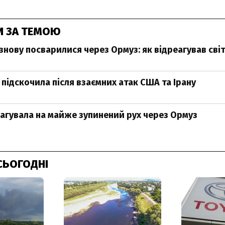
И ЗА ТЕМОЮ
знову посварилися через Ормуз: як відреагував сві
 підскочила після взаємних атак США та Ірану
агувала на майже зупинений рух через Ормуз
СЬОГОДНІ