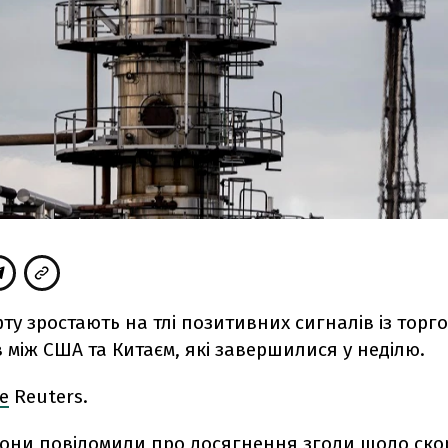
ту зростають на тлі позитивних сигналів із торг
 між США та Китаєм, які завершилися у неділю.
е
Reuters.
рони повідомили про досягнення згоди щодо ск