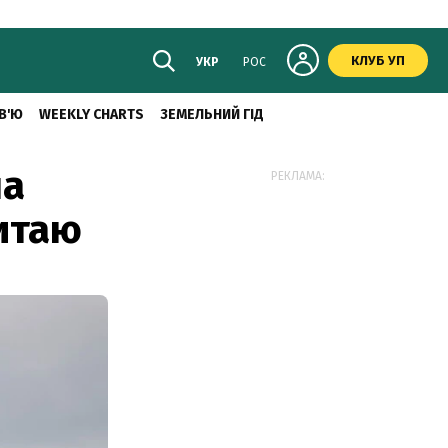
КЛУБ УП
УКР
РОС
В'Ю
WEEKLY CHARTS
ЗЕМЕЛЬНИЙ ГІД
на
РЕКЛАМА:
итаю