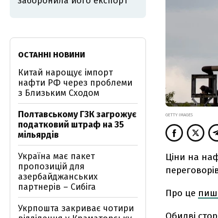
заборонила його експорт
ОСТАННІ НОВИНИ
Китай нарощує імпорт
нафти РФ через проблеми
з Близьким Сходом
Полтавському ГЗК загрожує
GETTY IMAGES
податковий штраф на 35
мільярдів
Україна має пакет
Ціни на наф
пропозицій для
переговорів
азербайджанських
партнерів – Сибіга
Про це
пиш
Укрпошта закриває чотири
Обидві сто