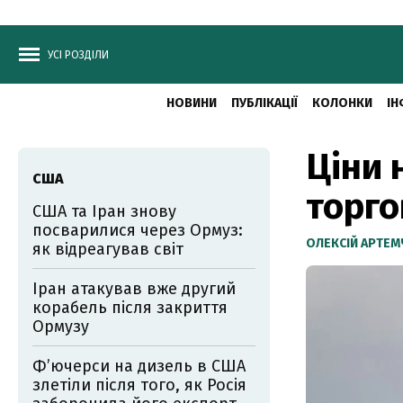
УСІ РОЗДІЛИ
НОВИНИ
ПУБЛІКАЦІЇ
КОЛОНКИ
ІН
Ціни 
США
торго
США та Іран знову
посварилися через Ормуз:
ОЛЕКСІЙ АРТЕ
як відреагував світ
Іран атакував вже другий
корабель після закриття
Ормузу
Фʼючерси на дизель в США
злетіли після того, як Росія