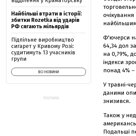
відділення у Краматорську
торговельн
Найбільші втрати в історії:
очікування 
збитки Rozetka від ударів
найбільшим
РФ сягають мільярдів
Ф'ючерси на
Підпільне виробництво
64,34 дол з
сигарет у Кривому Розі:
судитимуть 13 учасників
на 0,79%, д
групи
індекси зро
понад 4% – 
ВСІ НОВИНИ
У травні-че
даними опит
РЕКЛАМА:
знизився.
Також у не
американсь
Подальші п