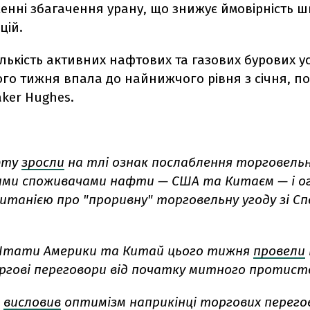
енні збагачення урану, що знижує ймовірність 
цій.
кількість активних нафтових та газових бурових у
го тижня впала до найнижчого рівня з січня, п
ker Hughes.
фту
зросли
на тлі ознак послаблення торговельн
ими споживачами нафти — США та Китаєм — і о
итанією про "проривну" торговельну угоду зі С
Штати Америки та Китай цього тижня
провели
оргові переговори від початку митного протист
н
висловив
оптимізм наприкінці торгових перегов