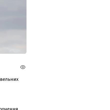
овельних
орочення