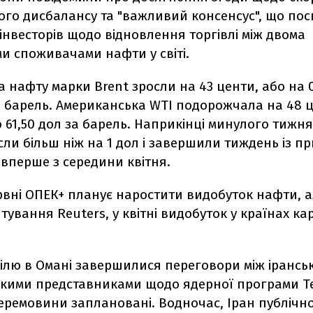
ого дисбалансу та "важливий консенсус", що по
інвесторів щодо відновлення торгівлі між двома
и споживачами нафти у світі.
 нафту марки Brent зросли на 43 центи, або на 0
а барель. Американська WTI подорожчала на 48 ц
о 61,50 дол за барель. Наприкінці минулого тижн
сли більш ніж на 1 дол і завершили тиждень із п
вперше з середини квітня.
рвні ОПЕК+ планує наростити видобуток нафти, а
ування Reuters, у квітні видобуток у країнах к
ділю в Омані завершилися переговори між ірансь
кими представниками щодо ядерної програми Т
еремовини заплановані. Водночас, Іран публічн