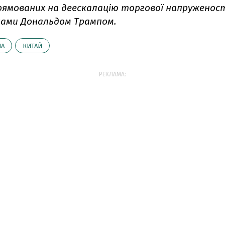
рямованих на деескалацію торгової напруженост
нами Дональдом Трампом.
ША
КИТАЙ
РЕКЛАМА: