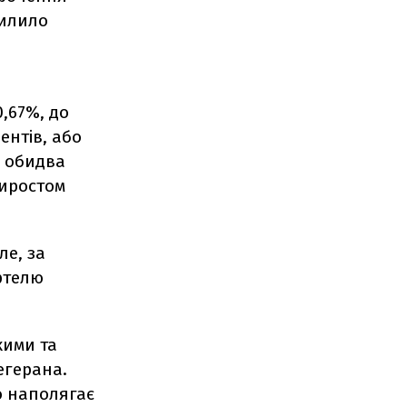
силило
,67%, до
ентів, або
я обидва
риростом
ле, за
артелю
кими та
егерана.
о наполягає