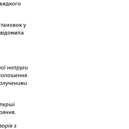
швидкого
становок у
овідомила
ої напруги
голошення
полученими
перші
ояння.
орів з