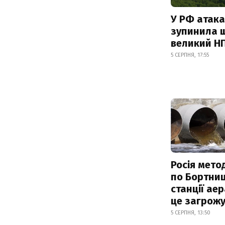
У РФ атака
зупинила 
великий Н
5 СЕРПНЯ, 17:55
Росія мето
по Бортниц
станції аер
це загрож
5 СЕРПНЯ, 13:50