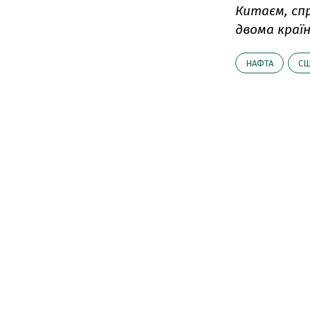
Китаєм, сп
двома краї
НАФТА
С