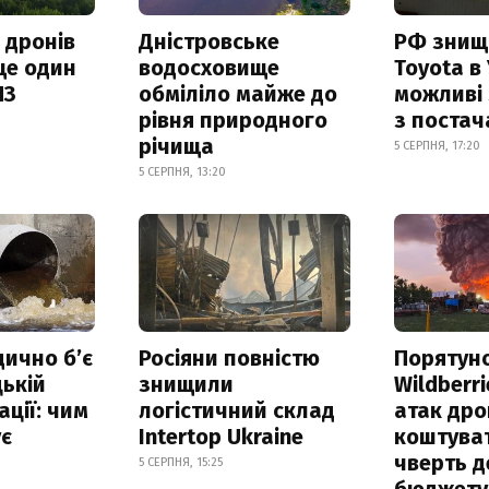
 дронів
Дністровське
РФ знищ
ще один
водосховище
Toyota в 
ПЗ
обміліло майже до
можливі
рівня природного
з поста
річища
5 СЕРПНЯ, 17:20
5 СЕРПНЯ, 13:20
дично б’є
Росіяни повністю
Порятун
ькій
знищили
Wildberri
ації: чим
логістичний склад
атак дро
ує
Intertop Ukraine
коштува
чверть д
5 СЕРПНЯ, 15:25