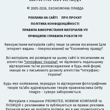
© 2005-2026, ЕКОНОМІЧНА ПРАВДА
РЕКЛАМА НА САЙТІ
ПРО ПРОЄКТ
ПОЛІТИКА КОНФІДЕНЦІЙНОСТІ
ПРАВИЛА ВИКОРИСТАННЯ МАТЕРІАЛІВ УП
ПРИНЦИПИ І ПРАВИЛА РОБОТИ УП
Використання матеріалів сайту лише за умови посилання (для
інтернет-видань - гіперпосилання) на "Економічну правду".
Всі матеріали, які розміщені на цьому сайті із посиланням на
агентство
"Інтерфакс-Україна"
, не підлягають подальшому
відтворенню та/чи розповсюдженню в будь-якій формі,
інакше як з письмового дозволу агентства "Інтерфакс-
Україна".
Будь-яке копіювання, передрук та відтворення фотографічних
творів та/або аудіовізуальних творів правовласника Getty
Images - суворо забороняється.
Матеріали з плашкою PROMOTED, НОВИНИ КОМПАНІЙ та
ПОЗИЦІЯ є рекламними та публікуються на правах реклами.
Редакція може не поділяти погляди, які в них промотуються.