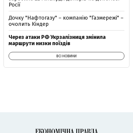
Росії
Дочку "Нафтогазу" – компанію "Газмережі" –
очолить Кіндер
Через атаки РФ Укрзалізниця змінила
маршрути низки поїздів
ВСІ НОВИНИ