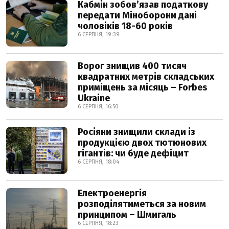
Кабмін зобовʼязав податкову
передати Міноборони дані
чоловіків 18-60 років
6 СЕРПНЯ, 19:39
Ворог знищив 400 тисяч
квадратних метрів складських
приміщень за місяць – Forbes
Ukraine
6 СЕРПНЯ, 16:50
Росіяни знищили склади із
продукцією двох тютюнових
гігантів: чи буде дефіцит
6 СЕРПНЯ, 18:04
Електроенергія
розподілятиметься за новим
принципом – Шмигаль
6 СЕРПНЯ, 18:23