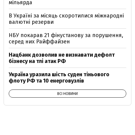
мільярда
В Україні за місяць скоротилися міжнародні
валютні резерви
НБУ покарав 21 фінустанову за порушення,
серед них Райффайзен
Нацбанк дозволив не визнавати дефолт
бізнесу на тлі атак РФ
Україна уразила шість суден тіньового
флоту РФ та 10 енерговузлів
ВСІ НОВИНИ