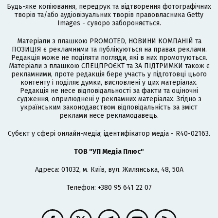
Будь-яке копіювання, передрук та відтворення фотографічних
творів та/або аудіовізуальних творів правовласника Getty
Images - суворо забороняється.
Матеріали з плашкою PROMOTED, НОВИНИ КОМПАНІЙ та
ПОЗИЦІЯ є рекламними та публікуються на правах реклами.
Редакція може не поділяти погляди, які в них промотуються.
Матеріали з плашкою СПЕЦПРОЄКТ та ЗА ПІДТРИМКИ також є
рекламними, проте редакція бере участь у підготовці цього
контенту і поділяє думки, висловлені у цих матеріалах.
Редакція не несе відповідальності за факти та оціночні
судження, оприлюднені у рекламних матеріалах. Згідно з
українським законодавством відповідальність за зміст
реклами несе рекламодавець.
Cубєкт у сфері онлайн-медіа; ідентифікатор медіа - R40-02163.
ТОВ "УП Медіа Плюс"
Адреса: 01032, м. Київ, вул. Жилянська, 48, 50А
Телефон: +380 95 641 22 07