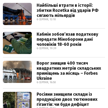
Найбільші втрати в історії:
збитки Rozetka від ударів РФ
сягають мільярдів
6 СЕРПНЯ, 12:10
Кабмін зобовʼязав податкову
передати Міноборони дані
чоловіків 18-60 років
6 СЕРПНЯ, 19:39
Ворог знищив 400 тисяч
квадратних метрів складських
приміщень за місяць – Forbes
Ukraine
6 СЕРПНЯ, 16:50
Росіяни знищили склади із
продукцією двох тютюнових
гігантів: чи буде дефіцит