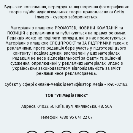
Будь-яке копіювання, передрук та відтворення фотографічних
творів та/або аудіовізуальних творів правовласника Getty
Images - суворо забороняється.
Матеріали з плашкою PROMOTED, НОВИНИ КОМПАНІЙ та
ПОЗИЦІЯ є рекламними та публікуються на правах реклами.
Редакція може не поділяти погляди, які в них промотуються.
Матеріали з плашкою СПЕЦПРОЄКТ та ЗА ПІДТРИМКИ також є
рекламними, проте редакція бере участь у підготовці цього
контенту і поділяє думки, висловлені у цих матеріалах.
Редакція не несе відповідальності за факти та оціночні
судження, оприлюднені у рекламних матеріалах. Згідно з
українським законодавством відповідальність за зміст
реклами несе рекламодавець.
Cубєкт у сфері онлайн-медіа; ідентифікатор медіа - R40-02163.
ТОВ "УП Медіа Плюс"
Адреса: 01032, м. Київ, вул. Жилянська, 48, 50А
Телефон: +380 95 641 22 07