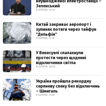
неушкодженої електростанції –
Зеленський
8 СЕРПНЯ, 14:10
Китай закриває аеропорт і
зупиняє потяги через тайфун
"Дельфін"
8 СЕРПНЯ, 17:10
У Венесуелі спалахнули
протести через щоденні
відключення світла
8 СЕРПНЯ, 18:00
Україна пройшла рекордну
серпневу спеку без відключень
– Шмигаль
8 СЕРПНЯ, 11:50