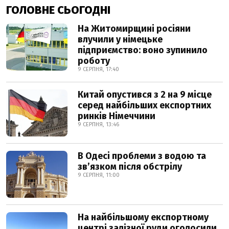
ГОЛОВНЕ СЬОГОДНІ
На Житомирщині росіяни
влучили у німецьке
підприємство: воно зупинило
роботу
9 СЕРПНЯ, 17:40
Китай опустився з 2 на 9 місце
серед найбільших експортних
ринків Німеччини
9 СЕРПНЯ, 13:46
В Одесі проблеми з водою та
звʼязком після обстрілу
9 СЕРПНЯ, 11:00
На найбільшому експортному
центрі залізної руди оголосили