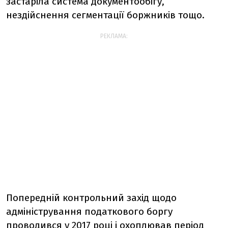
застаріла система документообігу,
нездійснення сегментації боржників тощо.
РЕКЛАМА:
Попередній контрольний захід щодо
адміністрування податкового боргу
проводився у 2017 році і охоплював період