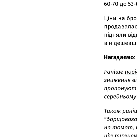
60-70 до 53-
Ціни на бро
продавалася
підняли від
він дешевша
Нагадаємо:
Раніше
пов
зниження в
пропонують 
середньому
Також рані
"борщового
на томат, 
ніж тижнем 