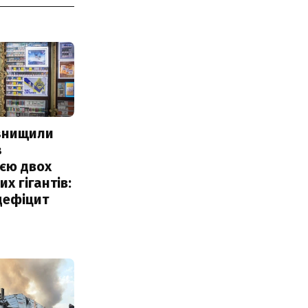
 знищили
з
єю двох
х гігантів:
дефіцит