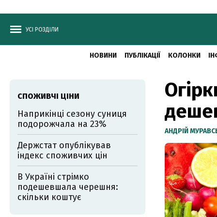
УСІ РОЗДІЛИ
НОВИНИ
ПУБЛІКАЦІЇ
КОЛОНКИ
ІН
Огірк
СПОЖИВЧІ ЦІНИ
дешев
Наприкінці сезону суниця
подорожчала на 23%
АНДРІЙ МУРАВ
Держстат опублікував
індекс споживчих цін
В Україні стрімко
подешевшала черешня:
скільки коштує