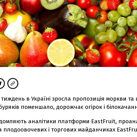
тиждень в Україні зросла пропозиція моркви та ц
 буряків поменшало, дорожчає огірок і білокачан
ідомляють аналітики платформи EastFruit, проа
а плодоовочевих і торгових майданчиках EastFrui