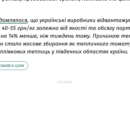
ідомлялося
, що українські виробники відвантажу
 40-55 грн/кг залежно від якості та обсягу парті
 на 14% менше, ніж тиждень тому. Причиною тен
ін стало масове збирання як тепличного томату
 плівкових теплиць у південних областях країни.
ОЖИВЧІ ЦІНИ
РЕКЛАМА: