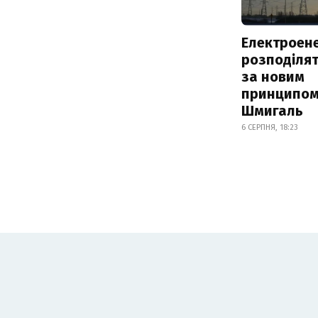
Електроене
розподіля
за новим
принципом
Шмигаль
6 СЕРПНЯ, 18:23