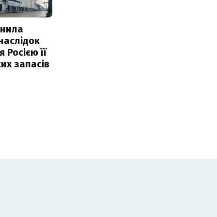
інила
наслідок
 Росією її
их запасів