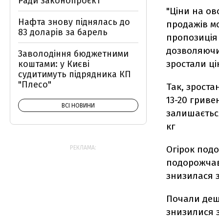
Ради законопроєкт
"Ціни на ов
Нафта знову піднялась до
продажів м
83 доларів за барель
пропозиція
дозволяючи 
Заволодіння бюджетними
зростали ці
коштами: у Києві
судитимуть підрядника КП
"Плесо"
Так, зроста
13-20 гриве
ВСІ НОВИНИ
залишається
кг
Огірок под
РЕКЛАМА:
подорожчав 
знизилася з
Почали деш
знизилися з