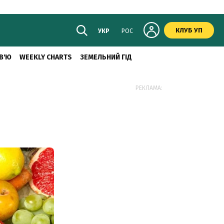
КЛУБ УП
УКР
РОС
В'Ю
WEEKLY CHARTS
ЗЕМЕЛЬНИЙ ГІД
РЕКЛАМА: