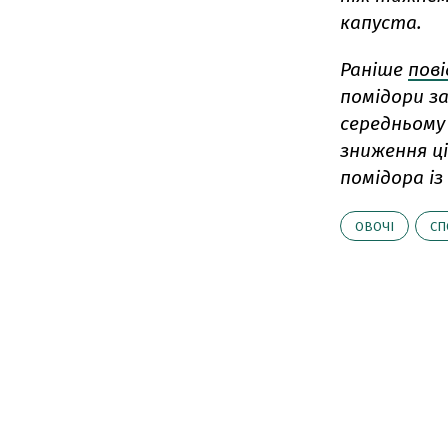
капуста.
Раніше
пов
помідори за
середньому
зниження ц
помідора із
ОВОЧІ
СП