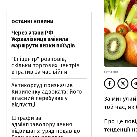
ОСТАННІ НОВИНИ
Через атаки РФ
Укрзалізниця змінила
маршрути низки поїздів
"Епіцентр" розповів,
скільки торгових центрів
втратив за час війни
EAST-FRUIT
Антикорсуд призначив
Кириленку адвоката: його
власний перебуває у
За минулий 
відпустці
той час, як
Штрафи за
Про це пов
адмінправопорушення
тенденції н
підвищать: уряд подав до