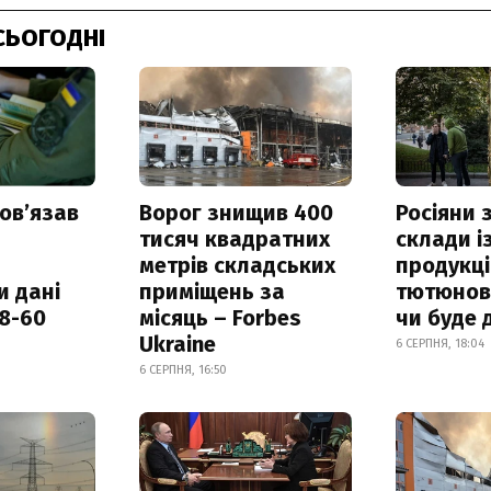
СЬОГОДНІ
овʼязав
Ворог знищив 400
Росіяни
тисяч квадратних
склади і
метрів складських
продукці
и дані
приміщень за
тютюнови
18-60
місяць – Forbes
чи буде 
Ukraine
6 СЕРПНЯ, 18:04
6 СЕРПНЯ, 16:50