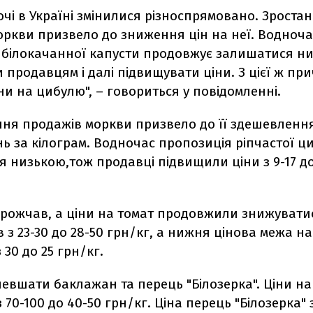
очі в Україні змінилися різноспрямовано. Зроста
оркви призвело до зниження цін на неї. Водноча
 білокачанної капусти продовжує залишатися н
продавцям і далі підвищувати ціни. З цієї ж пр
ни на цибулю", – говориться у повідомленні.
ння продажів моркви призвело до її здешевлення 
нь за кілограм. Водночас пропозиція ріпчастої ци
 низькою,тож продавці підвищили ціни з 9-17 до
орожчав, а ціни на томат продовжили знижуватис
з 23-30 до 28-50 грн/кг, а нижня цінова межа на
 30 до 25 грн/кг.
евшати баклажан та перець "Білозерка". Ціни н
 70-100 до 40-50 грн/кг. Ціна перець "Білозерка"