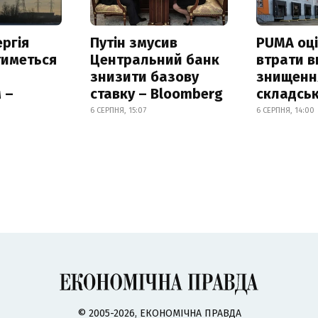
ргія
Путін змусив
PUMA оц
тиметься
Центральний банк
втрати в
знизити базову
знищення
 –
ставку – Bloomberg
складськ
6 СЕРПНЯ, 15:07
6 СЕРПНЯ, 14:00
© 2005-2026, ЕКОНОМІЧНА ПРАВДА