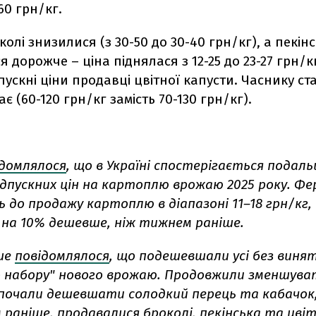
60 грн/кг.
колі знизилися (з 30-50 до 30-40 грн/кг), а пекін
 дорожче – ціна піднялася з 12-25 до 23-27 грн/кг
пускні ціни продавці цвітної капусти. Часнику ста
є (60-120 грн/кг замість 70-130 грн/кг).
ідомлялося
, що в Україні спостерігається подал
ідпускних цін на картоплю врожаю 2025 року. Ф
до продажу картоплю в діапазоні 11–18 грн/кг,
 на 10% дешевше, ніж тижнем раніше.
ше
повідомлялося
, що подешевшали усі без винят
 набору" нового врожаю. Продовжили зменшуват
почали дешевшати солодкий перець та кабачок
раніше, продавалися броколі, пекінська та цві