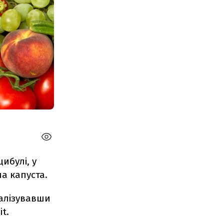
ибулі, у
на капуста.
налізувавши
t.