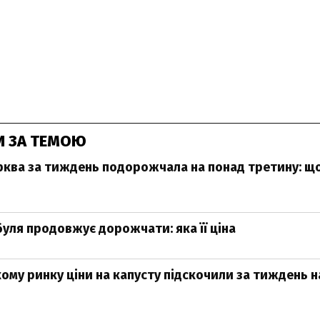
И ЗА ТЕМОЮ
орква за тиждень подорожчала на понад третину: що
буля продовжує дорожчати: яка її ціна
кому ринку ціни на капусту підскочили за тиждень 