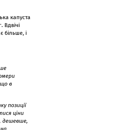
ська капуста
. Вдвічі
є більше, і
ьше
ермери
 що в
ку позиції
ися ціни
, дешевше,
тна