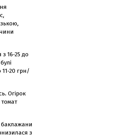
ння
с,
изькою,
ичини
з 16-25 до
булі
 11-20 грн/
ь. Огірок
 томат
а баклажани
 знизилася з