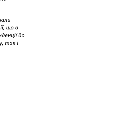
вали
ї, що в
денції до
, так і