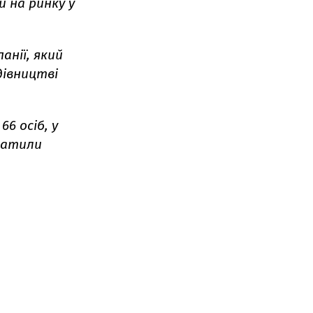
 на ринку у
анії, який
дівництві
6 осіб, у
ратили