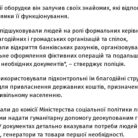
ії оборудки він залучив своїх знайомих, які відпо
ямки її функціонування.
 підшуковували людей на ролі формальних керів
годійних і громадських організацій та спілок,
ли відкриття банківських рахунків, організовув
ьне оформлення фіктивних операцій та подальш
необхідних документів", – стверджує поліція.
икористовували підконтрольні їм благодійні стру
для привласнення державних коштів, призначен
ивільному населенню.
ли до комісії Міністерства соціальної політики л
ми надати гуманітарну допомогу деокупованим 
У документах детально вказували потреби людей
 генератори та товари першої необхідності.