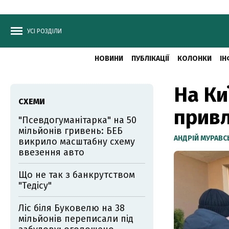
УСІ РОЗДІЛИ
НОВИНИ
ПУБЛІКАЦІЇ
КОЛОНКИ
ІН
На Ки
СХЕМИ
прив
"Псевдогуманітарка" на 50
мільйонів гривень: БЕБ
АНДРІЙ МУРАВ
викрило масштабну схему
ввезення авто
Що не так з банкрутством
"Тедісу"
Ліс біля Буковелю на 38
мільйонів переписали під