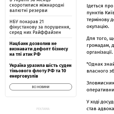
скоротилися міжнародні
Ідеться про
валютні резерви
пунктів Киї
термінову 
НБУ покарав 21
окупацію.
фінустанову за порушення,
серед них Райффайзен
Для того, 
Нацбанк дозволив не
громадам, д
визнавати дефолт бізнесу
організації.
на тлі атак РФ
"Однак знай
Україна уразила шість суден
власного зб
тіньового флоту РФ та 10
енерговузлів
Зловмисникі
ВСІ НОВИНИ
оперативник
У ході досу
став адвока
РЕКЛАМА: