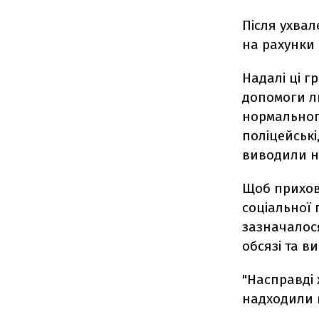
Після ухва
на рахунки 
Надалі ці г
допомоги л
нормального
поліцейські
виводили н
Щоб прихов
соціальної 
зазначалос
обсязі та в
"Насправді 
надходили в