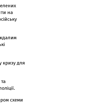
селених
шти на
сійську
аждалим
кі
у кризу для
 та
оліції.
ором схеми