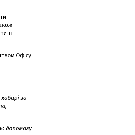
ути
також
ти її
цтвом Офісу
 хабарі за
ла,
ь: допомогу