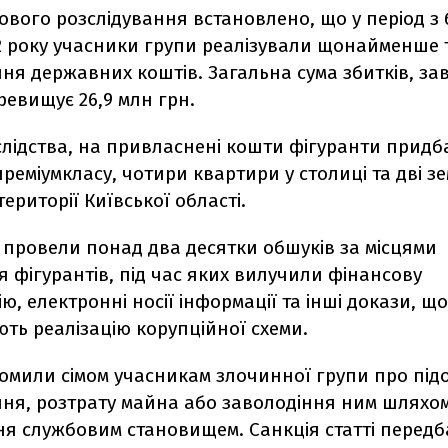
дового розслідування встановлено, що у період з
2 року учасники групи реалізували щонайменше 
ня державних коштів. Загальна сума збитків, за
ревищує 26,9 млн грн.
слідства, на привласнені кошти фігуранти придб
преміумкласу, чотири квартири у столиці та дві з
території Київської області.
 провели понад два десятки обшуків за місцями
фігурантів, під час яких вилучили фінансову
ю, електронні носії інформації та інші докази, що
ть реалізацію корупційної схеми.
домили сімом учасникам злочинної групи про підо
ня, розтрату майна або заволодіння ним шляхо
я службовим становищем. Санкція статті передба