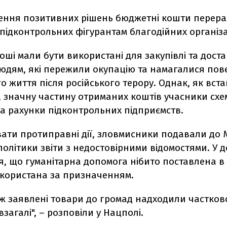
лення позитивних рішень бюджетні кошти перер
підконтрольних фігурантам благодійних організа
роші мали бути використані для закупівлі та дост
юдям, які пережили окупацію та намагалися пов
 життя після російського терору. Однак, як вст
, значну частину отриманих коштів учасники схе
а рахунки підконтрольних підприємств.
ати протиправні дії, зловмисники подавали до М
політики звіти з недостовірними відомостями. У 
я, що гуманітарна допомога нібито поставлена в
икористана за призначенням.
ж заявлені товари до громад надходили частков
загалі", – розповіли у Нацполі.