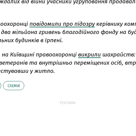
далих від війни учасники угруповання продавали
воохоронці
повідомили про підозру
керівнику комп
 два мільйона гривень благодійного фонду на бу
ьних будинків в Ірпені.
а на Київщині правоохоронці
викрили
шахрайств: 6
 ветеранів та внутрішньо переміщених осіб, вт
естувавши у житло.
СХЕМИ
РЕКЛАМА: