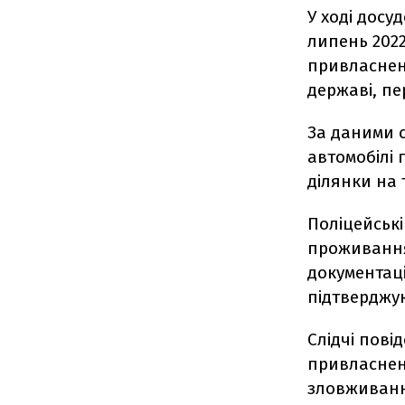
У ході досу
липень 202
привласнен
державі, пе
За даними 
автомобілі 
ділянки на 
Поліцейські
проживання 
документаці
підтверджую
Слідчі пові
привласнен
зловживанн