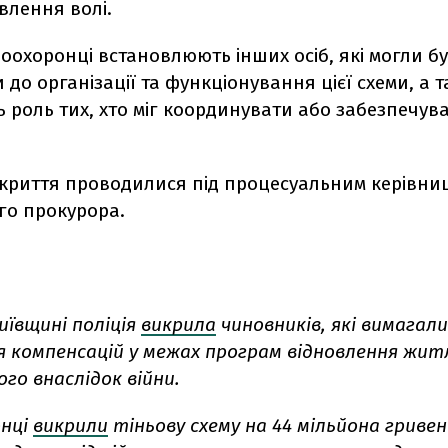
влення волі.
оохоронці встановлюють інших осіб, які могли б
до організації та функціонування цієї схеми, а 
 роль тих, хто міг координувати або забезпечува
икриття проводилися під процесуальним керівни
го прокурора.
иївщині поліція
викрила
чиновників, які вимагали
 компенсацій у межах програм відновлення жит
го внаслідок війни.
нці
викрили
тіньову схему на 44 мільйона гривен