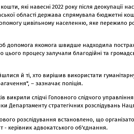
 кошти, які навесні 2022 року після деокупації на
вської області держава спрямувала бюджетні ко
допомогу цивільному населенню, яке пережило ро
щоб допомога якомога швидше надходила постр
о цього процесу залучали благодійні та громадсь
шлися й ті, хто вирішив використати гуманітарн
агачення", – зазначає поліція.
в викрили слідчі Головного слідчого управління
и Департаменту стратегічних розслідувань Нацп
дового розслідування встановлено, що організат
т - керівник адвокатського об'єднання.