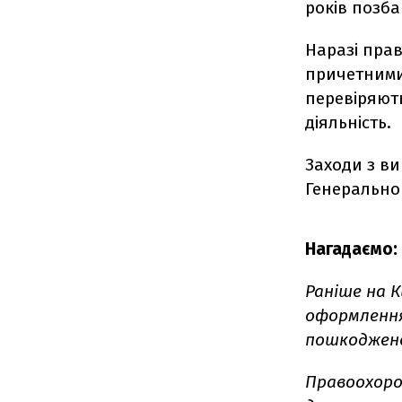
років позба
Наразі прав
причетними 
перевіряють
діяльність.
Заходи з в
Генерально
Нагадаємо:
Раніше на К
оформлення
пошкоджено
Правоохоро