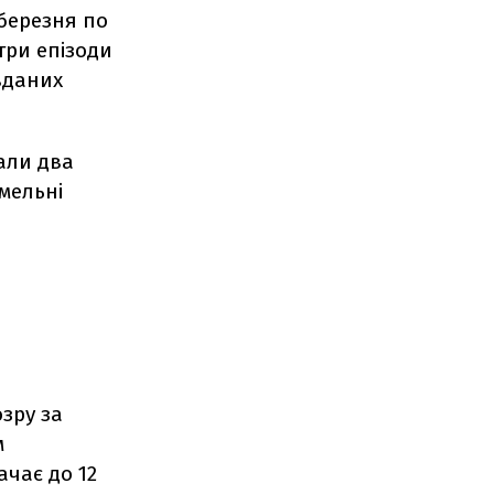
 березня по
три епізоди
вданих
али два
емельні
зру за
м
чає до 12