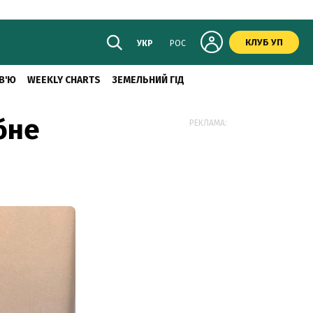
КЛУБ УП
УКР
РОС
В'Ю
WEEKLY CHARTS
ЗЕМЕЛЬНИЙ ГІД
бне
РЕКЛАМА: