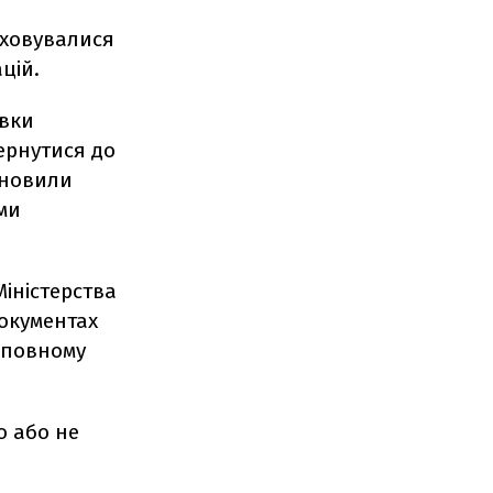
аховувалися
цій.
авки
ернутися до
ановили
ми
іністерства
документах
 повному
о або не