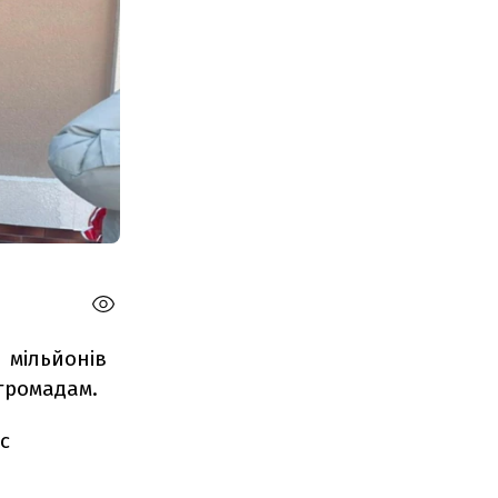
7
мільйонів
громадам.
с