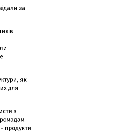
відали за
ників
али
е
ктури, як
их для
исти з
громадам
 - продукти