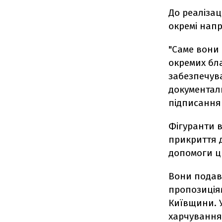
До реалізац
окремі напр
"Саме вони
окремих бла
забезпечува
документал
підписання 
Фігуранти в
прикриття 
допомоги ц
Вони подава
пропозиція
Київщини. 
харчування,