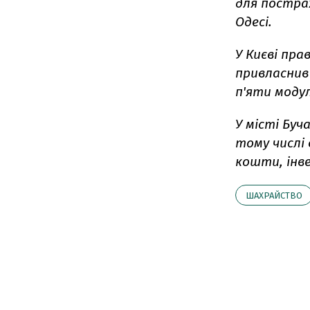
для постраж
Одесі.
У Києві пра
привласнив
п'яти модул
У місті Буч
тому числі
кошти, інв
ШАХРАЙСТВО