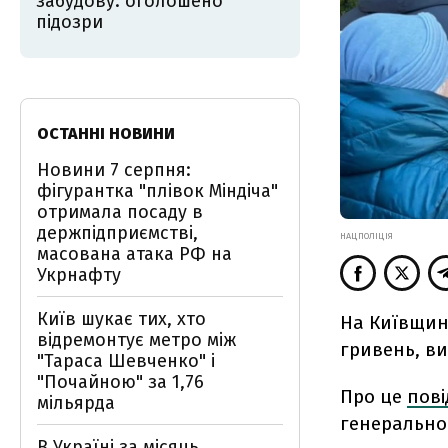
забудову: оголошено
підозри
ОСТАННІ НОВИНИ
Новини 7 серпня:
фігурантка "плівок Міндіча"
отримала посаду в
держпідприємстві,
НАЦПОЛІЦІЯ
масована атака РФ на
Укрнафту
Київ шукає тих, хто
На Київщин
відремонтує метро між
гривень, в
"Тараса Шевченко" і
"Почайною" за 1,76
Про це
пов
мільярда
генерально
В Україні за місяць