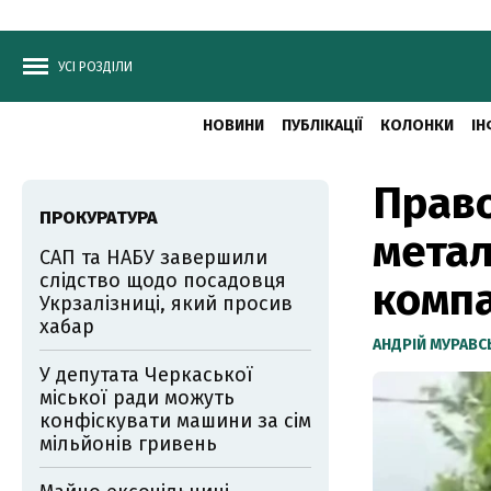
УСІ РОЗДІЛИ
НОВИНИ
ПУБЛІКАЦІЇ
КОЛОНКИ
ІН
Право
ПРОКУРАТУРА
метал
САП та НАБУ завершили
слідство щодо посадовця
компа
Укрзалізниці, який просив
хабар
АНДРІЙ МУРАВ
У депутата Черкаської
міської ради можуть
конфіскувати машини за сім
мільйонів гривень