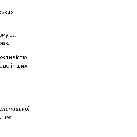
ських
ому за
рах.
можливістю
щодо інших
ельницької
, не