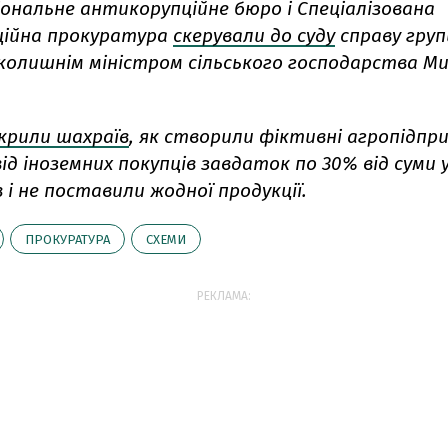
іональне антикорупційне бюро і Спеціалізована
ійна прокуратура
скерували до суду
справу груп
колишнім міністром сільського господарства М
крили шахраїв
, як створили фіктивні агропідпр
д іноземних покупців завдаток по 30% від суми 
і не поставили жодної продукції.
ПРОКУРАТУРА
СХЕМИ
РЕКЛАМА: