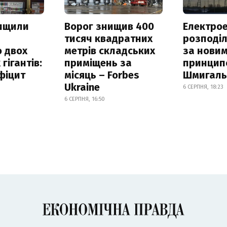
нищили
Ворог знищив 400
Електрое
тисяч квадратних
розподі
 двох
метрів складських
за нови
гігантів:
приміщень за
принцип
фіцит
місяць – Forbes
Шмигал
Ukraine
6 СЕРПНЯ, 18:23
6 СЕРПНЯ, 16:50