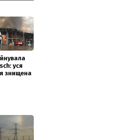
уйнувала
sch: уся
ія знищена