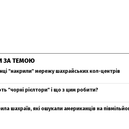
И ЗА ТЕМОЮ
ці "накрили" мережу шахрайських кол-центрів
ть "чорні рієлтори" і що з цим робити?
рила шахраїв, які ошукали американців на півмільйо