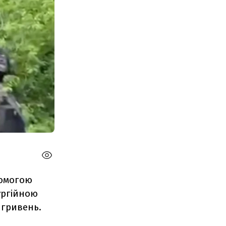
помогою
ургійною
 гривень.