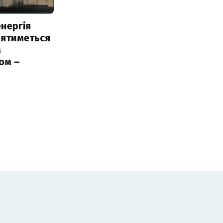
нергія
лятиметься
м
ом –
ь