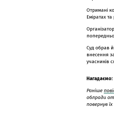
Отримані к
Еміратах та
Організатор
попередньо
Суд обрав й
внесення за
учасників с
Нагадаємо:
Раніше
пов
облради отр
повернув їх