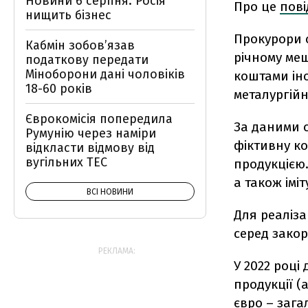
Новини 6 серпня: Росія
Про це
пов
нищить бізнес
Прокурори 
Кабмін зобовʼязав
річному меш
податкову передати
Міноборони дані чоловіків
коштами іно
18-60 років
металургійно
Єврокомісія попередила
За даними с
Румунію через наміри
фіктивну к
відкласти відмову від
вугільних ТЕС
продукцією.
а також імі
ВСІ НОВИНИ
Для реаліза
серед зако
РЕКЛАМА:
У 2022 році
продукції (
євро – зага