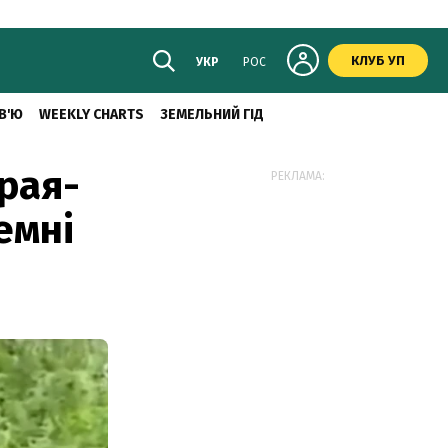
КЛУБ УП
УКР
РОС
В'Ю
WEEKLY CHARTS
ЗЕМЕЛЬНИЙ ГІД
рая-
РЕКЛАМА:
емні