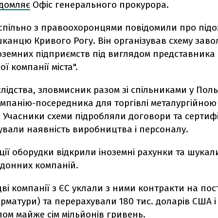
ідомляє
Офіс генерального прокурора.
спільно з правоохоронцями повідомили про підоз
канцю Кривого Рогу. Він організував схему заво
земних підприємств під виглядом представника 
ї компанії міста".
лідства, зловмисник разом зі спільниками у Пол
омпанію-посередника для торгівлі металургійною
 Учасники схеми підробляли договори та сертифі
тували наявність виробництва і персоналу.
ції оборудки відкрили іноземні рахунки та шукали
рдонних компаній.
 дві компанії з ЄС уклали з ними контракти на по
арматури) та перерахували 180 тис. доларів США і 
лом майже сім мільйонів гривень.