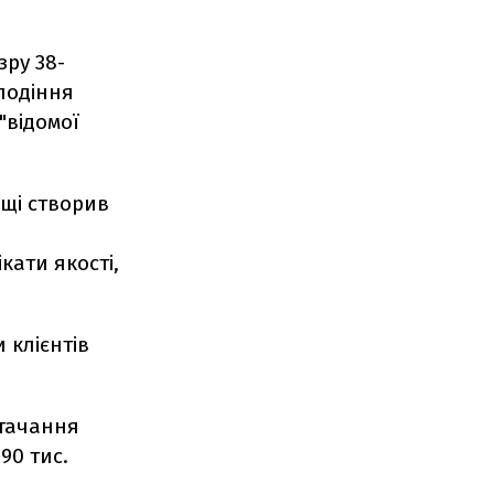
ру 38-
лодіння
"відомої
ьщі створив
кати якості,
 клієнтів
стачання
90 тис.