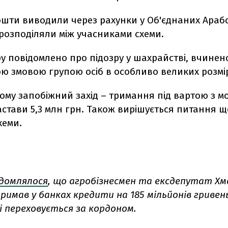
ошти виводили через рахунки у Об'єднаних Араб
 розподіляли між учасниками схеми.
у повідомлено про підозру у шахрайстві, вчинен
ю змовою групою осіб в особливо великих розмі
ому запобіжний захід – тримання під вартою з 
стави 5,3 млн грн. Також вирішується питання 
хеми.
ідомлялося
, що агробізнесмен та ексдепутат Хм
имав у банках кредити на 185 мільйонів гривень
 і переховується за кордоном.