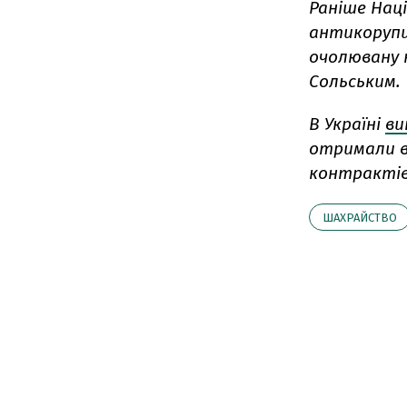
Раніше Нац
антикорупц
очолювану 
Сольським.
В Україні
ви
отримали ві
контрактів 
ШАХРАЙСТВО