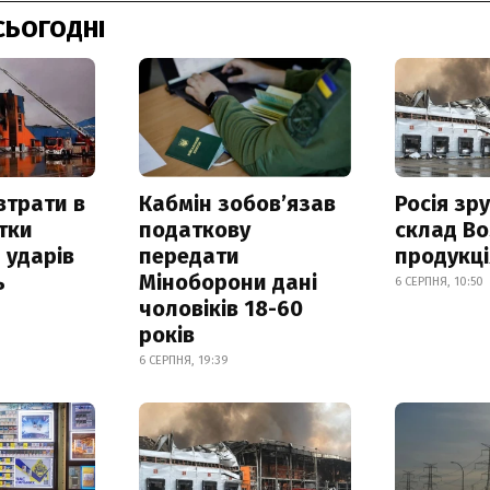
СЬОГОДНІ
втрати в
Кабмін зобовʼязав
Росія зр
итки
податкову
склад Bo
 ударів
передати
продукц
ь
Міноборони дані
6 СЕРПНЯ, 10:50
чоловіків 18-60
років
6 СЕРПНЯ, 19:39