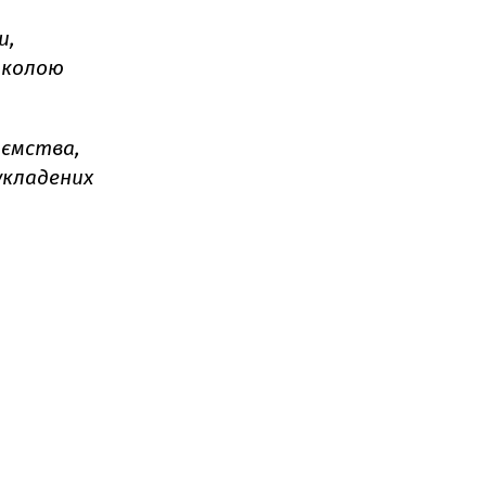
и,
иколою
иємства,
укладених