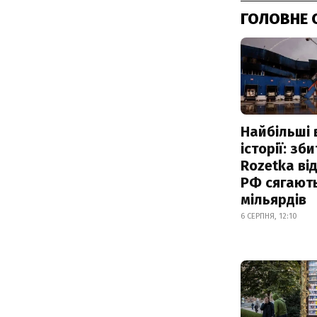
ГОЛОВНЕ 
Найбільші 
історії: зб
Rozetka від
РФ сягают
мільярдів
6 СЕРПНЯ, 12:10