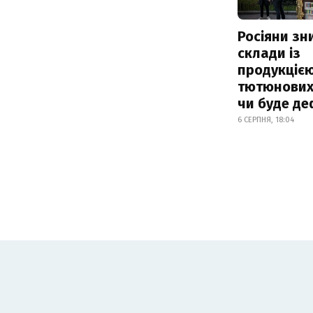
Росіяни з
склади із
продукцією
тютюнових 
чи буде де
6 СЕРПНЯ, 18:04