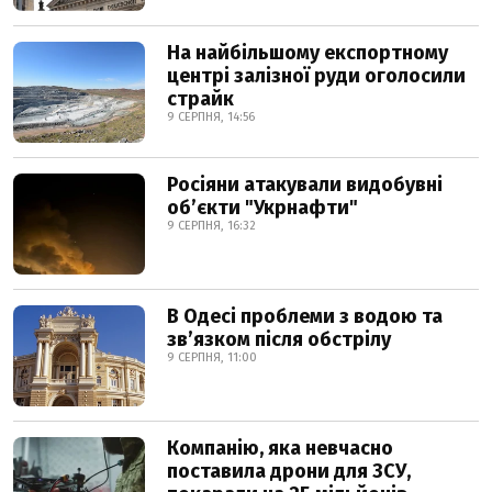
На найбільшому експортному
центрі залізної руди оголосили
страйк
9 СЕРПНЯ, 14:56
Росіяни атакували видобувні
обʼєкти "Укрнафти"
9 СЕРПНЯ, 16:32
В Одесі проблеми з водою та
звʼязком після обстрілу
9 СЕРПНЯ, 11:00
Компанію, яка невчасно
поставила дрони для ЗСУ,