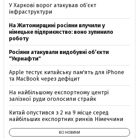
У Харкові ворог атакував обʼєкт
інфраструктури
На Житомирщині росіяни влучили у
німецьке підприємство: воно зупинило
роботу
Росіяни атакували видобувні обʼєкти
"Укрнафти"
Apple тестує китайську пам'ять для iPhone
та MacBook через дефіцит
На найбільшому експортному центрі
залізної руди оголосили страйк
Китай опустився з 2 на 9 місце серед
найбільших експортних ринків Німеччини
ВСІ НОВИНИ