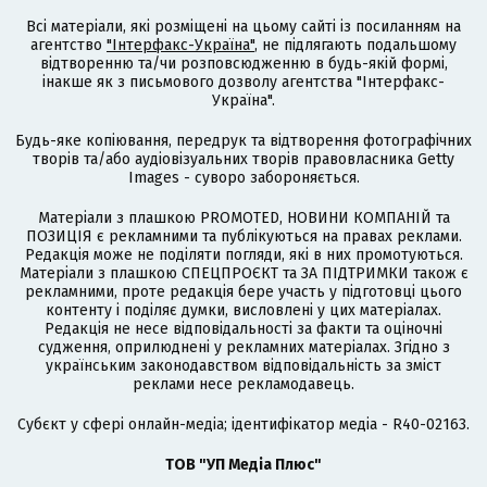
Всі матеріали, які розміщені на цьому сайті із посиланням на
агентство
"Інтерфакс-Україна"
, не підлягають подальшому
відтворенню та/чи розповсюдженню в будь-якій формі,
інакше як з письмового дозволу агентства "Інтерфакс-
Україна".
Будь-яке копіювання, передрук та відтворення фотографічних
творів та/або аудіовізуальних творів правовласника Getty
Images - суворо забороняється.
Матеріали з плашкою PROMOTED, НОВИНИ КОМПАНІЙ та
ПОЗИЦІЯ є рекламними та публікуються на правах реклами.
Редакція може не поділяти погляди, які в них промотуються.
Матеріали з плашкою СПЕЦПРОЄКТ та ЗА ПІДТРИМКИ також є
рекламними, проте редакція бере участь у підготовці цього
контенту і поділяє думки, висловлені у цих матеріалах.
Редакція не несе відповідальності за факти та оціночні
судження, оприлюднені у рекламних матеріалах. Згідно з
українським законодавством відповідальність за зміст
реклами несе рекламодавець.
Cубєкт у сфері онлайн-медіа; ідентифікатор медіа - R40-02163.
ТОВ "УП Медіа Плюс"