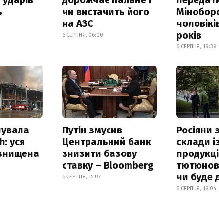
ь
чи вистачить його
Мінобор
на АЗС
чоловікі
років
6 СЕРПНЯ, 06:00
6 СЕРПНЯ, 19:39
нувала
Путін змусив
Росіяни
h: уся
Центральний банк
склади і
 знищена
знизити базову
продукці
ставку – Bloomberg
тютюнови
чи буде 
6 СЕРПНЯ, 15:07
6 СЕРПНЯ, 18:04