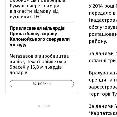
Єврокомісія попередила
У 2014 році
Румунію через наміри
відкласти відмову від
передало в 
вугільних ТЕС
(кадастрови
обслуговува
Привласнення мільярдів
Приватбанку: справу
розташована
Коломойського скерували
району.
до суду
За даними п
Мегазавод з виробництва
останні три
чипів у Техасі обійдеться
SpaceX у 16,8 мільярдів
Врахувавши 
доларів
оренди та п
ВСІ НОВИНИ
зареєстров
території Т
За даними 
РЕКЛАМА:
"Карпатська