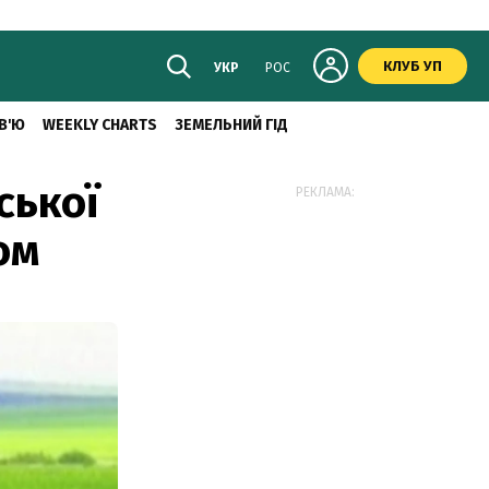
КЛУБ УП
УКР
РОС
В'Ю
WEEKLY CHARTS
ЗЕМЕЛЬНИЙ ГІД
ської
РЕКЛАМА:
ом