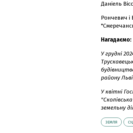
Даніель Вісс
Рончевич і 
"Смеречансь
Нагадаємо:
У грудні 202
Трускавецьк
будівництва
району Льві
У квітні
Гос
"Сколівська
земельну ді
ЗЕМЛЯ
СУ