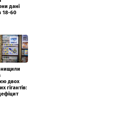
они дані
в 18-60
 знищили
з
єю двох
х гігантів:
дефіцит