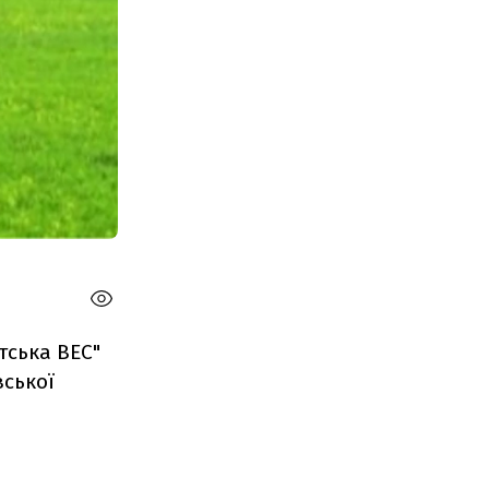
тська ВЕС"
вської