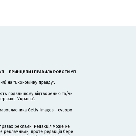
УП
ПРИНЦИПИ І ПРАВИЛА РОБОТИ УП
я) на "Економічну правду".
гають подальшому відтворенню та/чи
терфакс-Україна".
равовласника Getty Images - суворо
равах реклами. Редакція може не
 є рекламними, проте редакція бере