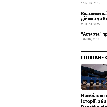
17 ЛИПНЯ, 15:35
Власники па
дійшла до В
9 ЛИПНЯ, 08:00
"Астарта" п
7 ЛИПНЯ, 12:33
ГОЛОВНЕ 
Найбільші 
історії: зб
Rozetka від