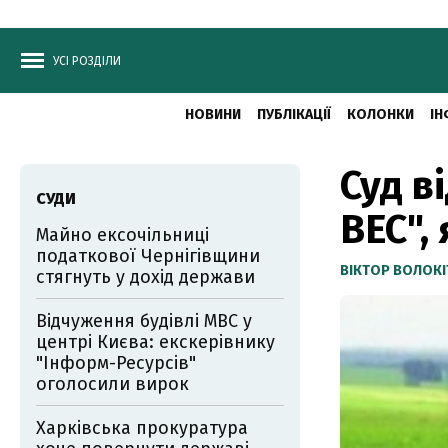
УСІ РОЗДІЛИ
НОВИНИ
ПУБЛІКАЦІЇ
КОЛОНКИ
ІН
Суд в
СУДИ
ВЕС",
Майно ексочільниці
податкової Чернігівщини
ВІКТОР ВОЛОКІ
стягнуть у дохід держави
Відчуження будівлі МВС у
центрі Києва: екскерівнику
"Інформ-Ресурсів"
оголосили вирок
Харківська прокуратура