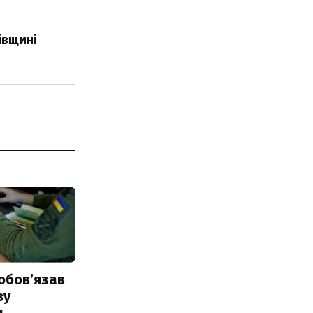
івщині
обовʼязав
ву
и