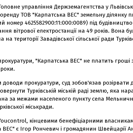
 Головне управління Держземагентства у Львівськ
оренду ТОВ "Карпатська ВЕС" земельну ділянку п
й номер 4625582900:11:000:0089) під будівництво 
ння вітрової електростанції на 49 років. Вона б
 на території Завадівської сільської ради Туркі
рокуратури, "Карпатська ВЕС" не платить гроші 
 роки.
доводи прокуратури, суд зобов'язав розірвати 
овернути Турківській міській раді землю, яка нара
ана за межами населеного пункту села Мельничн
урківської міськради.
Youcontrol, кінцевими бенефіціарними власника
 ВЕС" є Ігор Рончевич і громадянин Швейцарії А