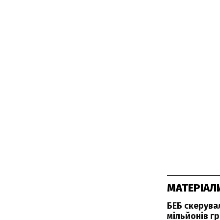
МАТЕРІАЛ
БЕБ скерува
мільйонів г