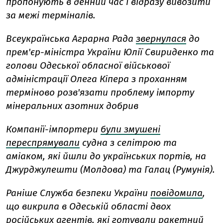
пропонують в денний час і відразу вивозити
за межі терміналів.
Всеукраїнська Аграрна Рада
звернулася
до
прем'єр-міністра України Юлії Свириденко та
голови Одеської обласної військової
адміністрації Олега Кіпера з проханням
терміново розв'язати проблему імпорту
мінеральних азотних добрив
Компанії-імпортери
були змушені
переспрямували
судна з селітрою та
аміаком, які йшли до українських портів, на
Джурджулешти (Молдова) та Галац (Румунія).
Раніше Служба безпеки України
повідомила
,
що викрила в Одеській області двох
російських агентів, які готували ракетний