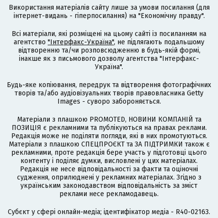
Використання матеріалів сайту лише за умови посилання (для
інтернет-видань - гіперпосилання) на "Економічну правду".
Всі матеріали, які розміщені на цьому сайті із посиланням на
агентство
"Інтерфакс-Україна"
, не підлягають подальшому
відтворенню та/чи розповсюдженню в будь-якій формі,
інакше як з письмового дозволу агентства "Інтерфакс-
Україна".
Будь-яке копіювання, передрук та відтворення фотографічних
творів та/або аудіовізуальних творів правовласника Getty
Images - суворо забороняється.
Матеріали з плашкою PROMOTED, НОВИНИ КОМПАНІЙ та
ПОЗИЦІЯ є рекламними та публікуються на правах реклами.
Редакція може не поділяти погляди, які в них промотуються.
Матеріали з плашкою СПЕЦПРОЄКТ та ЗА ПІДТРИМКИ також є
рекламними, проте редакція бере участь у підготовці цього
контенту і поділяє думки, висловлені у цих матеріалах.
Редакція не несе відповідальності за факти та оціночні
судження, оприлюднені у рекламних матеріалах. Згідно з
українським законодавством відповідальність за зміст
реклами несе рекламодавець.
Cубєкт у сфері онлайн-медіа; ідентифікатор медіа - R40-02163.