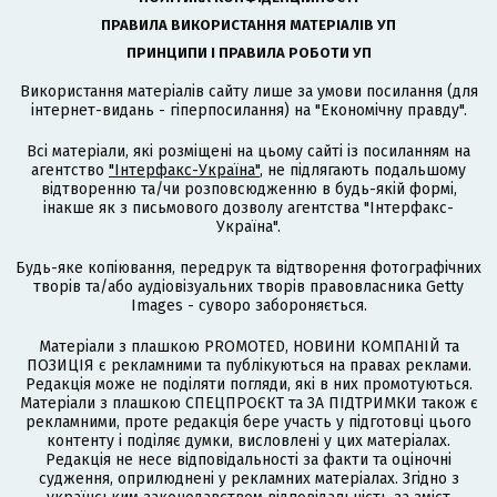
ПРАВИЛА ВИКОРИСТАННЯ МАТЕРІАЛІВ УП
ПРИНЦИПИ І ПРАВИЛА РОБОТИ УП
Використання матеріалів сайту лише за умови посилання (для
інтернет-видань - гіперпосилання) на "Економічну правду".
Всі матеріали, які розміщені на цьому сайті із посиланням на
агентство
"Інтерфакс-Україна"
, не підлягають подальшому
відтворенню та/чи розповсюдженню в будь-якій формі,
інакше як з письмового дозволу агентства "Інтерфакс-
Україна".
Будь-яке копіювання, передрук та відтворення фотографічних
творів та/або аудіовізуальних творів правовласника Getty
Images - суворо забороняється.
Матеріали з плашкою PROMOTED, НОВИНИ КОМПАНІЙ та
ПОЗИЦІЯ є рекламними та публікуються на правах реклами.
Редакція може не поділяти погляди, які в них промотуються.
Матеріали з плашкою СПЕЦПРОЄКТ та ЗА ПІДТРИМКИ також є
рекламними, проте редакція бере участь у підготовці цього
контенту і поділяє думки, висловлені у цих матеріалах.
Редакція не несе відповідальності за факти та оціночні
судження, оприлюднені у рекламних матеріалах. Згідно з