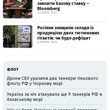
знизити базову ставку –
Bloomberg
6 СЕРПНЯ, 15:07
Росіяни знищили склади із
продукцією двох тютюнових
гігантів: чи буде дефіцит
6 СЕРПНЯ, 18:04
ФЛОТ
Дрони СБУ уразили два танкери тіньового
флоту РФ у Чорному морі
Україна за ніч атакувала ще 9 танкерів РФ в
Азовському морі