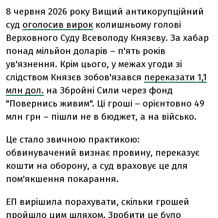
8 червня 2026 року Вищий антикорупційний
суд
оголосив вирок
колишньому голові
Верховного Суду Всеволоду Князєву. За хабар
понад мільйон доларів – п'ять років
ув'язнення. Крім цього, у межах угоди зі
слідством Князєв зобов'язався
переказати 1,1
млн дол.
на Збройні Сили через фонд
"Повернись живим". Ці гроші – орієнтовно 49
млн грн – пішли не в бюджет, а на військо.
Це стало звичною практикою:
обвинувачений визнає провину, переказує
кошти на оборону, а суд враховує це для
пом'якшення покарання.
ЕП вирішила порахувати, скільки грошей
пройшло цим шляхом. Зробити це було