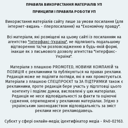
ПРАВИЛА ВИКОРИСТАННЯ МАТЕРІАЛІВ УП
ПРИНЦИПИ І ПРАВИЛА РОБОТИ УП
Використання матеріалів сайту лише за умови посилання (для
інтернет-видань - гіперпосилання) на "Економічну правду".
Всі матеріали, які розміщені на цьому сайті із посиланням на
агентство
"Інтерфакс-Україна"
, не підлягають подальшому
відтворенню та/чи розповсюдженню в будь-якій формі,
інакше як з письмового дозволу агентства "Інтерфакс-
Україна".
Матеріали з плашкою PROMOTED, НОВИНИ КОМПАНІЙ та
ПОЗИЦІЯ є рекламними та публікуються на правах реклами.
Редакція може не поділяти погляди, які в них промотуються.
Матеріали з плашкою СПЕЦПРОЄКТ та ЗА ПІДТРИМКИ також є
рекламними, проте редакція бере участь у підготовці цього
контенту і поділяє думки, висловлені у цих матеріалах.
Редакція не несе відповідальності за факти та оціночні
судження, оприлюднені у рекламних матеріалах. Згідно з
українським законодавством відповідальність за зміст
реклами несе рекламодавець.
Cубєкт у сфері онлайн-медіа; ідентифікатор медіа - R40-02163.