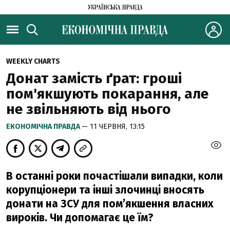
WEEKLY CHARTS
Донат замість ґрат: гроші
пом'якшують покарання, але
не звільняють від нього
ЕКОНОМІЧНА ПРАВДА
— 11 ЧЕРВНЯ, 13:15
В останні роки почастішали випадки, коли
корупціонери та інші злочинці вносять
донати на ЗСУ для помʼякшення власних
вироків. Чи допомагає це їм?