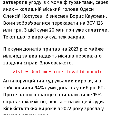
затвердив угоду із сімома фігурантами, серед
яких – колишній міський голова Одеси
Олексій Костусєв і бізнесмен Борис Кауфман.
Вони зобов'язалися переказати на ЗСУ 126
млн грн. З цієї суми 20 млн грн уже сплатили.
Текст цього вироку суд теж закрив.
Пік суми донатів припав на 2023 рік: майже
мільярд за дванадцять місяців переважно
завдяки справі Злочевського.
vis1 = 
RuntimeError: invalid module
Антикорупційний суд ухвалив вироки, які
забезпечили 94% суми донатів у вибірці
ЕП
.
Проте на цю інстанцію припали лише 15%
справ за кількістю, решта – на місцеві суди.
Кількість таких вироків з 2022 року зросла у