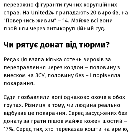
переважно фігуранти гучних корупційних
справ. На
United24
припадають 20 вироків, на
"Повернись живим" – 14. Майже всі вони
пройшли через антикорупційний суд.
Чи рятує донат від тюрми?
Редакція взяла кілька сотень вироків за
переправлення через кордон – половину з
внеском на ЗСУ, половину без – і порівняла
покарання.
Суди позбавляли волі однаково охоче
в обох
групах. Різниця в тому, чи людина реально
відбуває це покарання. Серед засуджених без
донату за ґрати пішов майже кожен шостий –
17%. Серед тих, хто переказав кошти на армію,