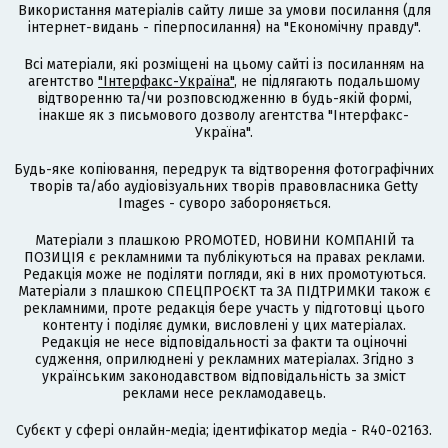
Використання матеріалів сайту лише за умови посилання (для
інтернет-видань - гіперпосилання) на "Економічну правду".
Всі матеріали, які розміщені на цьому сайті із посиланням на
агентство
"Інтерфакс-Україна"
, не підлягають подальшому
відтворенню та/чи розповсюдженню в будь-якій формі,
інакше як з письмового дозволу агентства "Інтерфакс-
Україна".
Будь-яке копіювання, передрук та відтворення фотографічних
творів та/або аудіовізуальних творів правовласника Getty
Images - суворо забороняється.
Матеріали з плашкою PROMOTED, НОВИНИ КОМПАНІЙ та
ПОЗИЦІЯ є рекламними та публікуються на правах реклами.
Редакція може не поділяти погляди, які в них промотуються.
Матеріали з плашкою СПЕЦПРОЄКТ та ЗА ПІДТРИМКИ також є
рекламними, проте редакція бере участь у підготовці цього
контенту і поділяє думки, висловлені у цих матеріалах.
Редакція не несе відповідальності за факти та оціночні
судження, оприлюднені у рекламних матеріалах. Згідно з
українським законодавством відповідальність за зміст
реклами несе рекламодавець.
Cубєкт у сфері онлайн-медіа; ідентифікатор медіа - R40-02163.