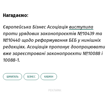
Нагадаємо:
Європейська Бізнес Асоціація
виступила
проти урядових законопроєктів №10439 та
№10440 щодо реформування БЕБ у нинішніх
редакціях. Асоціація пропонує доопрацювати
вже зареєстровані законопроєкти №10088 і
10088-1.
ШМИГАЛЬ
БІЗНЕС
КАБМІН
РЕКЛАМА: