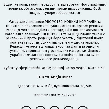
Будь-яке копіювання, передрук та відтворення фотографічних
творів та/або аудіовізуальних творів правовласника Getty
Images - суворо забороняється.
Матеріали з плашкою PROMOTED, НОВИНИ КОМПАНІЙ та
ПОЗИЦІЯ є рекламними та публікуються на правах реклами.
Редакція може не поділяти погляди, які в них промотуються.
Матеріали з плашкою СПЕЦПРОЄКТ та ЗА ПІДТРИМКИ також є
рекламними, проте редакція бере участь у підготовці цього
контенту і поділяє думки, висловлені у цих матеріалах.
Редакція не несе відповідальності за факти та оціночні
судження, оприлюднені у рекламних матеріалах. Згідно з
українським законодавством відповідальність за зміст
реклами несе рекламодавець.
Cубєкт у сфері онлайн-медіа; ідентифікатор медіа - R40-02163.
ТОВ "УП Медіа Плюс"
Адреса: 01032, м. Київ, вул. Жилянська, 48, 50А
Телефон: +380 95 641 22 07