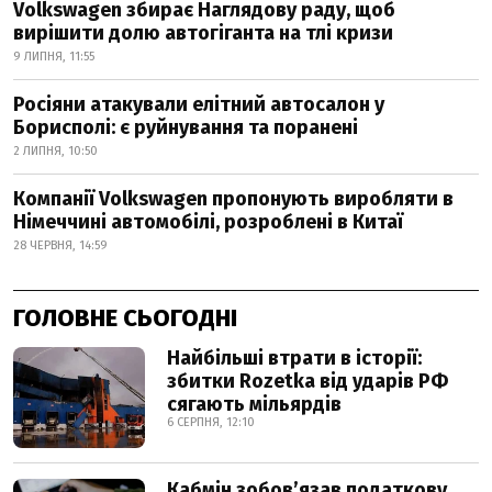
Volkswagen збирає Наглядову раду, щоб
вирішити долю автогіганта на тлі кризи
9 ЛИПНЯ, 11:55
Росіяни атакували елітний автосалон у
Борисполі: є руйнування та поранені
2 ЛИПНЯ, 10:50
Компанії Volkswagen пропонують виробляти в
Німеччині автомобілі, розроблені в Китаї
28 ЧЕРВНЯ, 14:59
ГОЛОВНЕ СЬОГОДНІ
Найбільші втрати в історії:
збитки Rozetka від ударів РФ
сягають мільярдів
6 СЕРПНЯ, 12:10
Кабмін зобовʼязав податкову