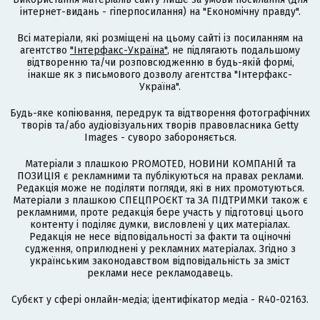
інтернет-видань - гіперпосилання) на "Економічну правду".
Всі матеріали, які розміщені на цьому сайті із посиланням на
агентство
"Інтерфакс-Україна"
, не підлягають подальшому
відтворенню та/чи розповсюдженню в будь-якій формі,
інакше як з письмового дозволу агентства "Інтерфакс-
Україна".
Будь-яке копіювання, передрук та відтворення фотографічних
творів та/або аудіовізуальних творів правовласника Getty
Images - суворо забороняється.
Матеріали з плашкою PROMOTED, НОВИНИ КОМПАНІЙ та
ПОЗИЦІЯ є рекламними та публікуються на правах реклами.
Редакція може не поділяти погляди, які в них промотуються.
Матеріали з плашкою СПЕЦПРОЄКТ та ЗА ПІДТРИМКИ також є
рекламними, проте редакція бере участь у підготовці цього
контенту і поділяє думки, висловлені у цих матеріалах.
Редакція не несе відповідальності за факти та оціночні
судження, оприлюднені у рекламних матеріалах. Згідно з
українським законодавством відповідальність за зміст
реклами несе рекламодавець.
Cубєкт у сфері онлайн-медіа; ідентифікатор медіа - R40-02163.