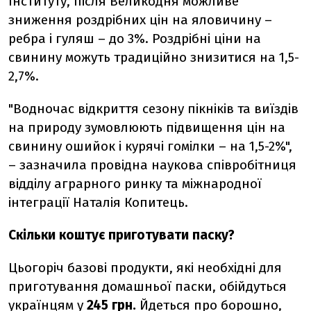
Інституту, після Великодня можливе
зниження роздрібних цін на яловичину –
ребра і гуляш – до 3%. Роздрібні ціни на
свинину можуть традиційно знизитися на 1,5-
2,7%.
"Водночас відкриття сезону пікніків та виїздів
на природу зумовлюють підвищення цін на
свинину ошийок і курячі гомілки – на 1,5-2%",
– зазначила провідна наукова співробітниця
відділу аграрного ринку та міжнародної
інтеграції Наталія Копитець.
Скільки коштує приготувати паску?
Цьогоріч базові продукти, які необхідні для
приготування домашньої паски, обійдуться
українцям у
245 грн.
Йдеться про борошно,