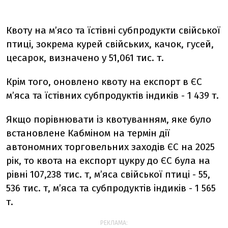
Квоту на м’ясо та їстівні субпродукти свійської
птиці, зокрема курей свійських, качок, гусей,
цесарок, визначено у 51,061 тис. т.
Крім того, оновлено квоту на експорт в ЄС
м’яса та їстівних субпродуктів індиків - 1 439 т.
Якщо порівнювати із квотуванням, яке було
встановлене Кабміном на термін дії
автономних торговельних заходів ЄС на 2025
рік, то квота на експорт цукру до ЄС була на
рівні 107,238 тис. т, м’яса свійської птиці - 55,
536 тис. т, м’яса та субпродуктів індиків - 1 565
т.
РЕКЛАМА: