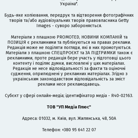
Україна".
Будь-яке копіювання, передрук та відтворення фотографічних
творів та/або аудіовізуальних творів правовласника Getty
Images - суворо забороняється.
Матеріали з плашкою PROMOTED, НОВИНИ КОМПАНІЙ та
ПОЗИЦІЯ є рекламними та публікуються на правах реклами.
Редакція може не поділяти погляди, які в них промотуються.
Матеріали з плашкою СПЕЦПРОЄКТ та ЗА ПІДТРИМКИ також є
рекламними, проте редакція бере участь у підготовці цього
контенту і поділяє думки, висловлені у цих матеріалах.
Редакція не несе відповідальності за факти та оціночні
судження, оприлюднені у рекламних матеріалах. Згідно з
українським законодавством відповідальність за зміст
реклами несе рекламодавець.
Cубєкт у сфері онлайн-медіа; ідентифікатор медіа - R40-02163.
ТОВ "УП Медіа Плюс"
Адреса: 01032, м. Київ, вул. Жилянська, 48, 50А
Телефон: +380 95 641 22 07